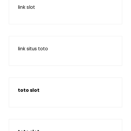
link slot
link situs toto
toto slot