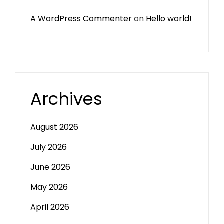
A WordPress Commenter
on
Hello world!
Archives
August 2026
July 2026
June 2026
May 2026
April 2026