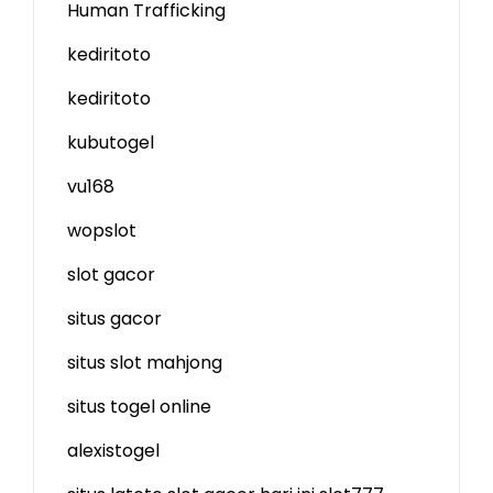
Human Trafficking
kediritoto
kediritoto
kubutogel
vu168
wopslot
slot gacor
situs gacor
situs slot mahjong
situs togel online
alexistogel