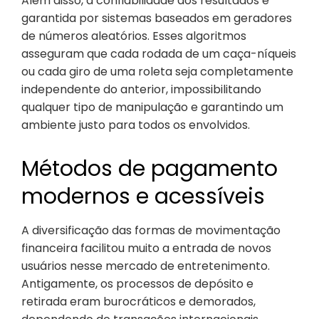
Além disso, a confiabilidade dos resultados é
garantida por sistemas baseados em geradores
de números aleatórios. Esses algoritmos
asseguram que cada rodada de um caça-níqueis
ou cada giro de uma roleta seja completamente
independente do anterior, impossibilitando
qualquer tipo de manipulação e garantindo um
ambiente justo para todos os envolvidos.
Métodos de pagamento
modernos e acessíveis
A diversificação das formas de movimentação
financeira facilitou muito a entrada de novos
usuários nesse mercado de entretenimento.
Antigamente, os processos de depósito e
retirada eram burocráticos e demorados,