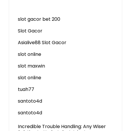
slot gacor bet 200
Slot Gacor
Asialive88 Slot Gacor
slot online
slot maxwin
slot online
tuah77
santoto4d
santoto4d
Incredible Trouble Handling: Any Wiser