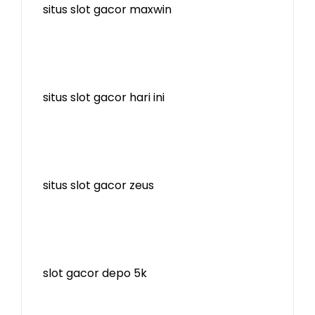
situs slot gacor maxwin
situs slot gacor hari ini
situs slot gacor zeus
slot gacor depo 5k