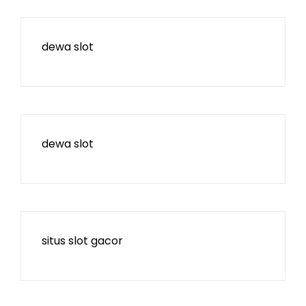
dewa slot
dewa slot
situs slot gacor