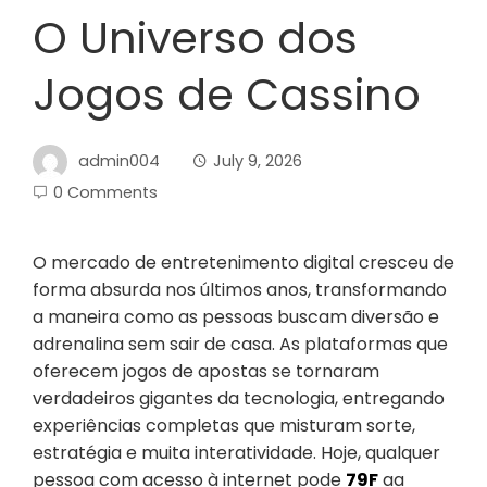
O Universo dos
Jogos de Cassino
admin004
July 9, 2026
0 Comments
O mercado de entretenimento digital cresceu de
forma absurda nos últimos anos, transformando
a maneira como as pessoas buscam diversão e
adrenalina sem sair de casa. As plataformas que
oferecem jogos de apostas se tornaram
verdadeiros gigantes da tecnologia, entregando
experiências completas que misturam sorte,
estratégia e muita interatividade. Hoje, qualquer
pessoa com acesso à internet pode
79F
aa