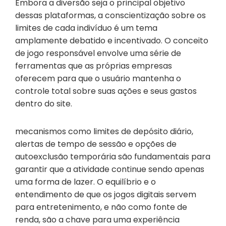
Embora a diversão seja o principal objetivo
dessas plataformas, a conscientização sobre os
limites de cada indivíduo é um tema
amplamente debatido e incentivado. O conceito
de jogo responsável envolve uma série de
ferramentas que as próprias empresas
oferecem para que o usuário mantenha o
controle total sobre suas ações e seus gastos
dentro do site.
mecanismos como limites de depósito diário,
alertas de tempo de sessão e opções de
autoexclusão temporária são fundamentais para
garantir que a atividade continue sendo apenas
uma forma de lazer. O equilíbrio e o
entendimento de que os jogos digitais servem
para entretenimento, e não como fonte de
renda, são a chave para uma experiência