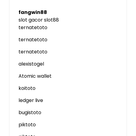
fangwin88
slot gacor
slot88
ternatetoto
ternatetoto
ternatetoto
alexistogel
Atomic wallet
koitoto
ledger live
bugistoto
piktoto