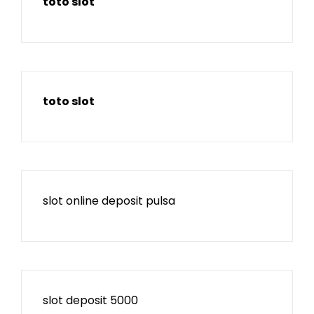
toto slot
toto slot
slot online deposit pulsa
slot deposit 5000