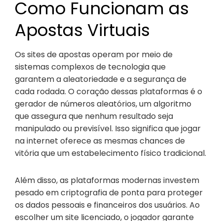
Como Funcionam as
Apostas Virtuais
Os sites de apostas operam por meio de
sistemas complexos de tecnologia que
garantem a aleatoriedade e a segurança de
cada rodada. O coração dessas plataformas é o
gerador de números aleatórios, um algoritmo
que assegura que nenhum resultado seja
manipulado ou previsível. Isso significa que jogar
na internet oferece as mesmas chances de
vitória que um estabelecimento físico tradicional.
Além disso, as plataformas modernas investem
pesado em criptografia de ponta para proteger
os dados pessoais e financeiros dos usuários. Ao
escolher um site licenciado, o jogador garante