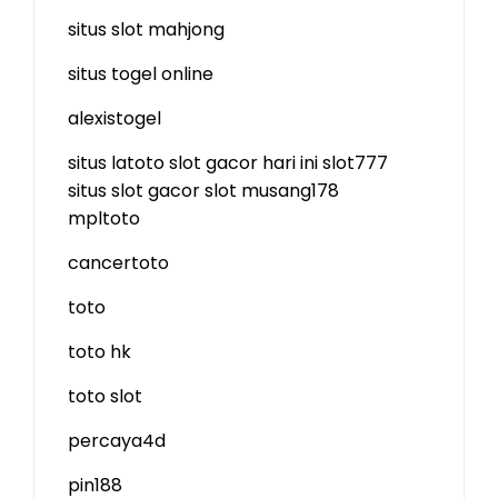
situs slot mahjong
situs togel online
alexistogel
situs latoto
slot gacor hari ini
slot777
situs slot gacor
slot
musang178
mpltoto
cancertoto
toto
toto hk
toto slot
percaya4d
pin188