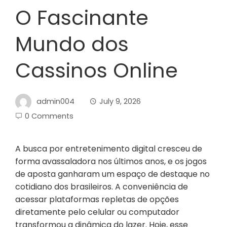
O Fascinante
Mundo dos
Cassinos Online
admin004
July 9, 2026
0 Comments
A busca por entretenimento digital cresceu de
forma avassaladora nos últimos anos, e os jogos
de aposta ganharam um espaço de destaque no
cotidiano dos brasileiros. A conveniência de
acessar plataformas repletas de opções
diretamente pelo celular ou computador
transformou a dinâmica do lazer. Hoje, esse