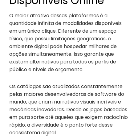
Disponíveis Online
O maior atrativo dessas plataformas é a
quantidade infinita de modalidades disponíveis
em um único clique. Diferente de um espaço
físico, que possui limitações geográficas, o
ambiente digital pode hospedar milhares de
opções simultaneamente. Isso garante que
existam alternativas para todos os perfis de
público e níveis de orçamento.
Os catálogos são atualizados constantemente
pelas maiores desenvolvedoras de software do
mundo, que criam narrativas visuais incríveis e
mecânicas inovadoras. Desde os jogos baseados
em pura sorte até aqueles que exigem raciocínio
rápido, a diversidade é o ponto forte desse
ecossistema digital.