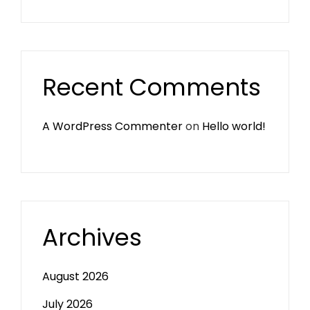
Recent Comments
A WordPress Commenter
on
Hello world!
Archives
August 2026
July 2026