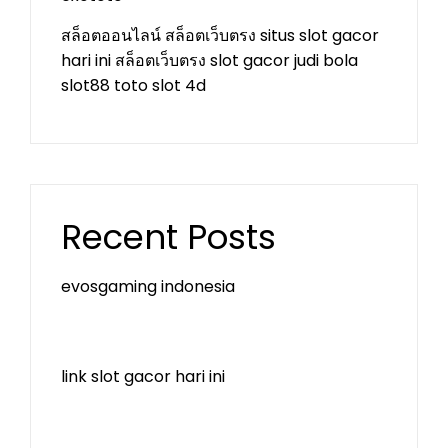
สล็อตออนไลน์
สล็อตเว็บตรง
situs slot gacor
hari ini
สล็อตเว็บตรง
slot gacor
judi bola
slot88
toto slot 4d
Recent Posts
evosgaming indonesia
link slot gacor hari ini