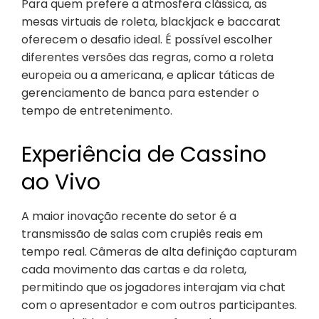
Para quem prefere a atmosfera clássica, as
mesas virtuais de roleta, blackjack e baccarat
oferecem o desafio ideal. É possível escolher
diferentes versões das regras, como a roleta
europeia ou a americana, e aplicar táticas de
gerenciamento de banca para estender o
tempo de entretenimento.
Experiência de Cassino
ao Vivo
A maior inovação recente do setor é a
transmissão de salas com crupiês reais em
tempo real. Câmeras de alta definição capturam
cada movimento das cartas e da roleta,
permitindo que os jogadores interajam via chat
com o apresentador e com outros participantes.