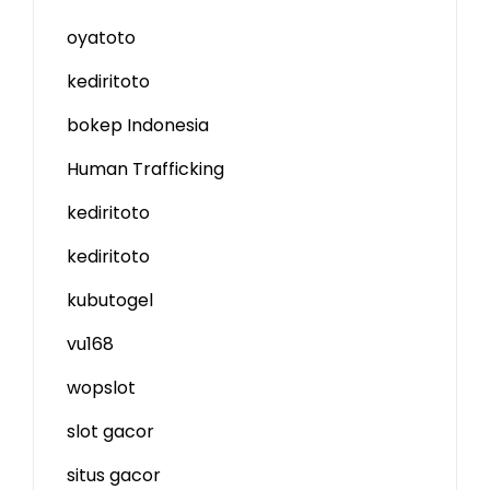
oyatoto
kediritoto
bokep Indonesia
Human Trafficking
kediritoto
kediritoto
kubutogel
vu168
wopslot
slot gacor
situs gacor