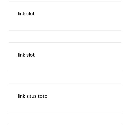
link slot
link slot
link situs toto