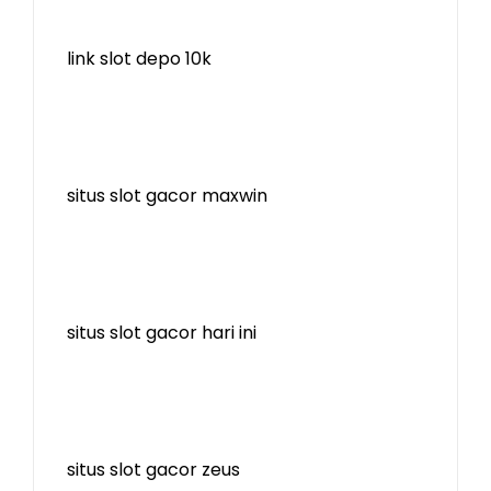
link slot depo 10k
situs slot gacor maxwin
situs slot gacor hari ini
situs slot gacor zeus