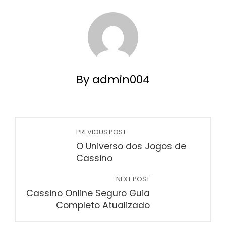
By admin004
PREVIOUS POST
O Universo dos Jogos de
Cassino
NEXT POST
Cassino Online Seguro Guia
Completo Atualizado