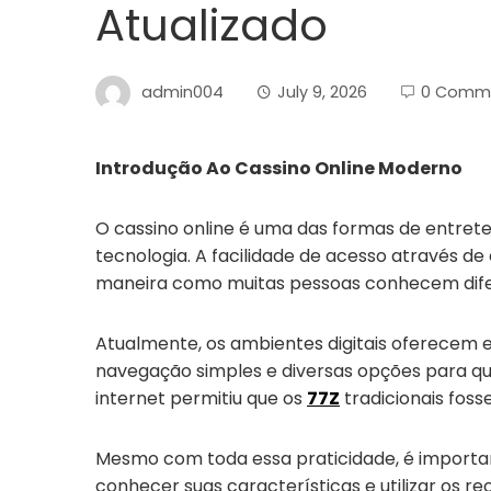
Atualizado
admin004
July 9, 2026
0 Comm
Introdução Ao Cassino Online Moderno
O cassino online é uma das formas de entret
tecnologia. A facilidade de acesso através d
maneira como muitas pessoas conhecem difer
Atualmente, os ambientes digitais oferecem 
navegação simples e diversas opções para q
internet permitiu que os
77Z
tradicionais fos
Mesmo com toda essa praticidade, é importa
conhecer suas características e utilizar os r