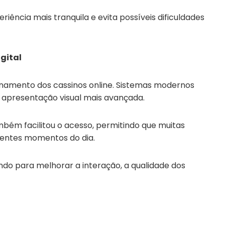
iência mais tranquila e evita possíveis dificuldades
gital
namento dos cassinos online. Sistemas modernos
apresentação visual mais avançada.
bém facilitou o acesso, permitindo que muitas
erentes momentos do dia.
do para melhorar a interação, a qualidade dos