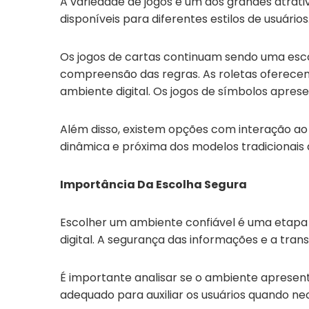
A variedade de jogos é um dos grandes atrativ
disponíveis para diferentes estilos de usuários
Os jogos de cartas continuam sendo uma esc
compreensão das regras. As roletas oferece
ambiente digital. Os jogos de símbolos apre
Além disso, existem opções com interação ao
dinâmica e próxima dos modelos tradicionais
Importância Da Escolha Segura
Escolher um ambiente confiável é uma etapa f
digital. A segurança das informações e a tra
É importante analisar se o ambiente apresen
adequado para auxiliar os usuários quando nec