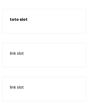
toto slot
link slot
link slot