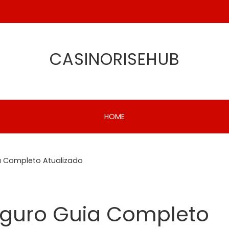
CASINORISEHUB
HOME
a Completo Atualizado
eguro Guia Completo