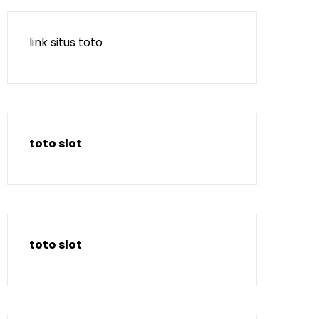
link situs toto
toto slot
toto slot