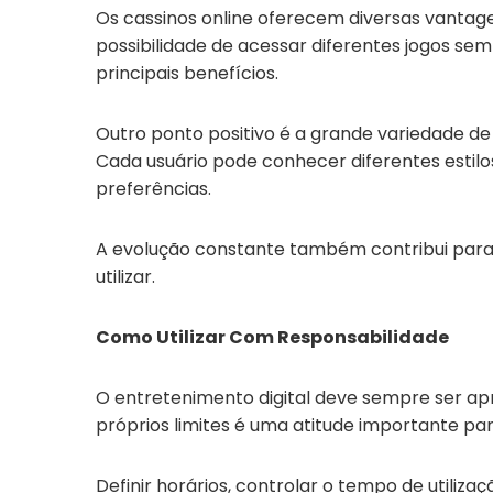
Os cassinos online oferecem diversas vantage
possibilidade de acessar diferentes jogos se
principais benefícios.
Outro ponto positivo é a grande variedade de
Cada usuário pode conhecer diferentes estil
preferências.
A evolução constante também contribui para
utilizar.
Como Utilizar Com Responsabilidade
O entretenimento digital deve sempre ser apr
próprios limites é uma atitude importante pa
Definir horários, controlar o tempo de utiliza