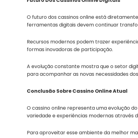
Futuro Dos Cassinos Online Digitais
O futuro dos cassinos online está diretament
ferramentas digitais devem continuar trans
Recursos modernos podem trazer experiências 
formas inovadoras de participação.
A evolução constante mostra que o setor dig
para acompanhar as novas necessidades dos 
Conclusão Sobre Cassino Online Atual
O cassino online representa uma evolução do 
variedade e experiências modernas através d
Para aproveitar esse ambiente da melhor man