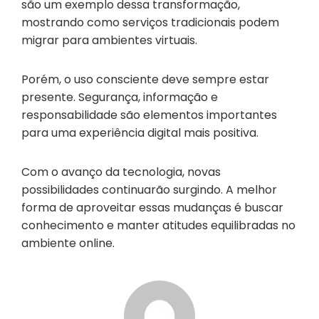
são um exemplo dessa transformação,
mostrando como serviços tradicionais podem
migrar para ambientes virtuais.
Porém, o uso consciente deve sempre estar
presente. Segurança, informação e
responsabilidade são elementos importantes
para uma experiência digital mais positiva.
Com o avanço da tecnologia, novas
possibilidades continuarão surgindo. A melhor
forma de aproveitar essas mudanças é buscar
conhecimento e manter atitudes equilibradas no
ambiente online.