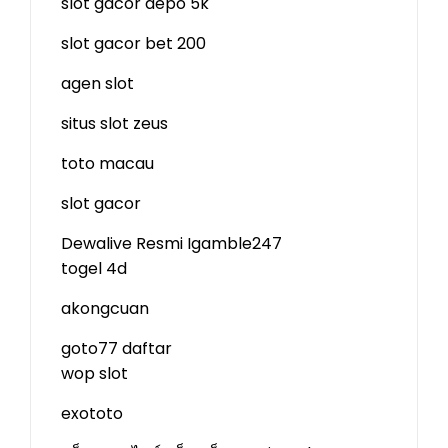
slot gacor depo 5k
slot gacor bet 200
agen slot
situs slot zeus
toto macau
slot gacor
Dewalive Resmi
Igamble247
togel 4d
akongcuan
goto77 daftar
wop slot
exototo