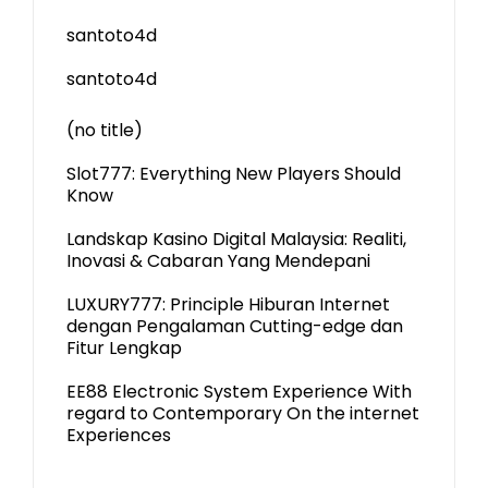
santoto4d
santoto4d
(no title)
Slot777: Everything New Players Should
Know
Landskap Kasino Digital Malaysia: Realiti,
Inovasi & Cabaran Yang Mendepani
LUXURY777: Principle Hiburan Internet
dengan Pengalaman Cutting-edge dan
Fitur Lengkap
EE88 Electronic System Experience With
regard to Contemporary On the internet
Experiences