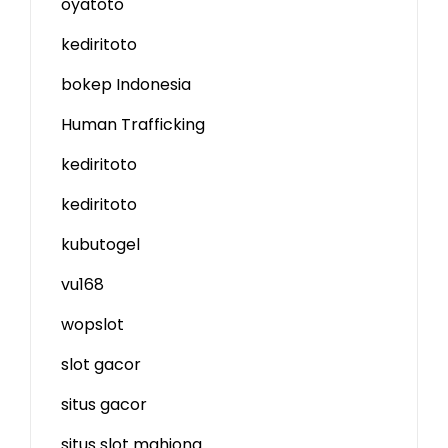
oyatoto
kediritoto
bokep Indonesia
Human Trafficking
kediritoto
kediritoto
kubutogel
vu168
wopslot
slot gacor
situs gacor
situs slot mahjong