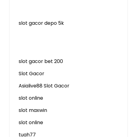
slot gacor depo 5k
slot gacor bet 200
Slot Gacor
Asialive88 Slot Gacor
slot online
slot maxwin
slot online
tuah77