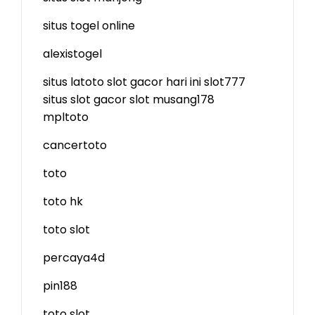
situs togel online
alexistogel
situs latoto
slot gacor hari ini
slot777
situs slot gacor
slot
musang178
mpltoto
cancertoto
toto
toto hk
toto slot
percaya4d
pin188
toto slot