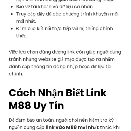
Bảo vệ tài khoản và dữ liệu cá nhân.
Truy cập đầy đủ các chương trình khuyến mãi
mới nhất.
Đảm bảo kết nối trực tiếp với hệ thống chính
thức.
Việc lựa chọn đúng đường link còn giúp người dùng
tránh những website giả mạo được tạo ra nhằm
đánh cắp thông tin đăng nhập hoặc dữ liệu tài
chính.
Cách Nhận Biết Link
M88 Uy Tín
Để đảm bảo an toàn, người chơi nên kiểm tra kỹ
nguồn cung cấp
link vào M88 mới nhất
trước khi