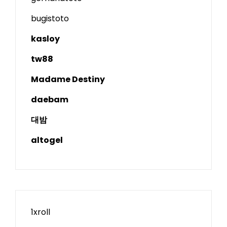
bugistoto
kasloy
tw88
Madame Destiny
daebam
대밤
altogel
1xroll