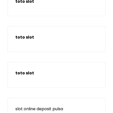
toto slot
toto slot
toto slot
slot online deposit pulsa