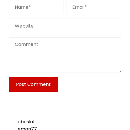
abcslot
emon77