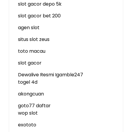
slot gacor depo 5k
slot gacor bet 200
agen slot
situs slot zeus
toto macau
slot gacor
Dewalive Resmi
Igamble247
togel 4d
akongcuan
goto77 daftar
wop slot
exototo