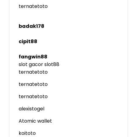
ternatetoto
badak178
cipit88
fangwin88
slot gacor
slot88
ternatetoto
ternatetoto
ternatetoto
alexistogel
Atomic wallet
koitoto