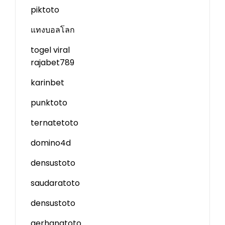
piktoto
แทงบอลโลก
togel viral
rajabet789
karinbet
punktoto
ternatetoto
domino4d
densustoto
saudaratoto
densustoto
gerhanatoto