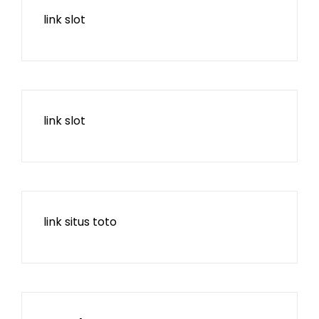
link slot
link slot
link situs toto