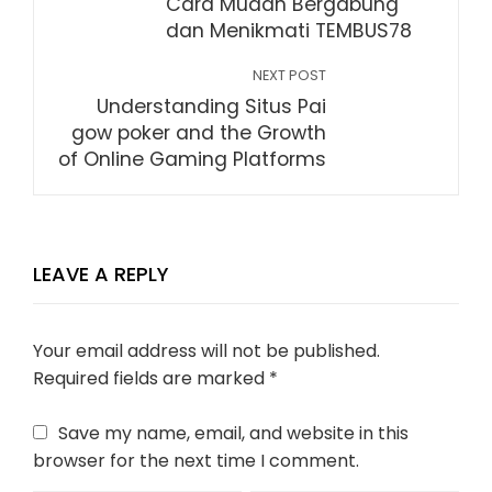
Cara Mudah Bergabung
dan Menikmati TEMBUS78
NEXT POST
Understanding Situs Pai
gow poker and the Growth
of Online Gaming Platforms
LEAVE A REPLY
Your email address will not be published.
Required fields are marked
*
Save my name, email, and website in this
browser for the next time I comment.