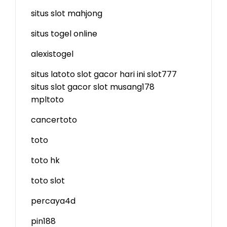
situs slot mahjong
situs togel online
alexistogel
situs latoto
slot gacor hari ini
slot777
situs slot gacor
slot
musang178
mpltoto
cancertoto
toto
toto hk
toto slot
percaya4d
pin188