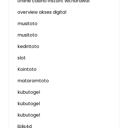
online casino instant withdrawal
overview akses digital
musitoto
musitoto
kediritoto
slot
Kointoto
mataramtoto
kubutogel
kubutogel
kubutogel
iblis4d