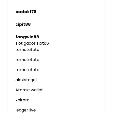
badak178
cipit88
fangwin88
slot gacor
slot88
ternatetoto
ternatetoto
ternatetoto
alexistogel
Atomic wallet
koitoto
ledger live