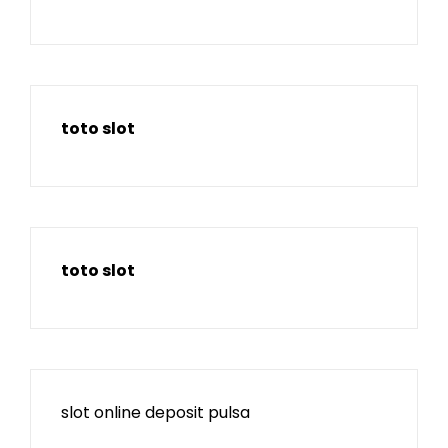
toto slot
toto slot
slot online deposit pulsa