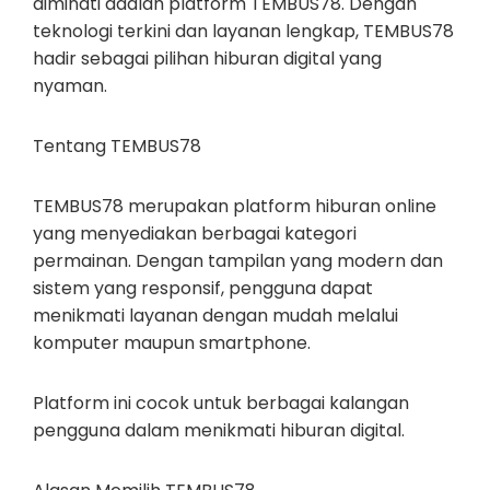
diminati adalah platform TEMBUS78. Dengan
teknologi terkini dan layanan lengkap, TEMBUS78
hadir sebagai pilihan hiburan digital yang
nyaman.
Tentang TEMBUS78
TEMBUS78 merupakan platform hiburan online
yang menyediakan berbagai kategori
permainan. Dengan tampilan yang modern dan
sistem yang responsif, pengguna dapat
menikmati layanan dengan mudah melalui
komputer maupun smartphone.
Platform ini cocok untuk berbagai kalangan
pengguna dalam menikmati hiburan digital.