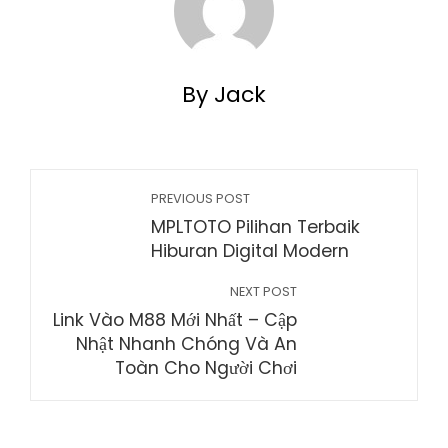
By Jack
PREVIOUS POST
MPLTOTO Pilihan Terbaik
Hiburan Digital Modern
NEXT POST
Link Vào M88 Mới Nhất – Cập
Nhật Nhanh Chóng Và An
Toàn Cho Người Chơi