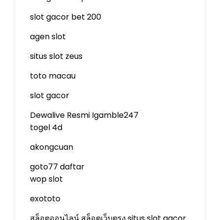
slot gacor bet 200
agen slot
situs slot zeus
toto macau
slot gacor
Dewalive Resmi
Igamble247
togel 4d
akongcuan
goto77 daftar
wop slot
exototo
สล็อตออนไลน์
สล็อตเว็บตรง
situs slot gacor