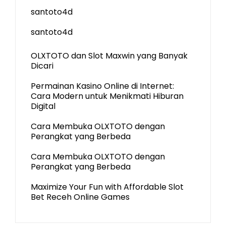
santoto4d
santoto4d
OLXTOTO dan Slot Maxwin yang Banyak
Dicari
Permainan Kasino Online di Internet:
Cara Modern untuk Menikmati Hiburan
Digital
Cara Membuka OLXTOTO dengan
Perangkat yang Berbeda
Cara Membuka OLXTOTO dengan
Perangkat yang Berbeda
Maximize Your Fun with Affordable Slot
Bet Receh Online Games