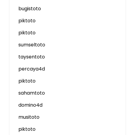
bugistoto
piktoto
piktoto
sumseltoto
taysentoto
percaya4d
piktoto
sahamtoto
domino4d
musitoto
piktoto