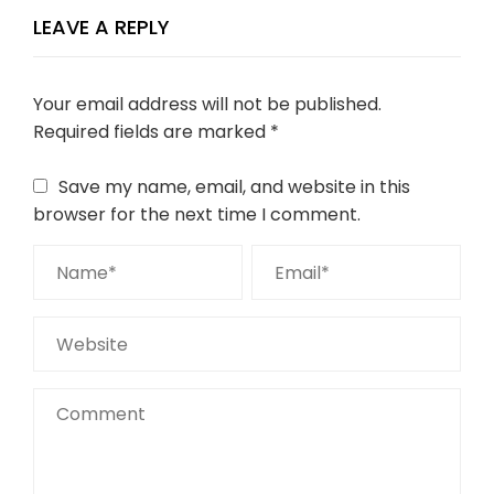
LEAVE A REPLY
Your email address will not be published.
Required fields are marked
*
Save my name, email, and website in this
browser for the next time I comment.