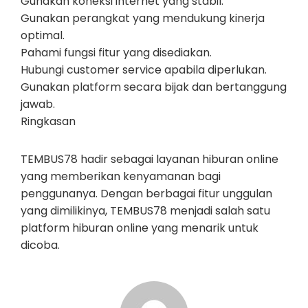
Gunakan koneksi internet yang stabil.
Gunakan perangkat yang mendukung kinerja
optimal.
Pahami fungsi fitur yang disediakan.
Hubungi customer service apabila diperlukan.
Gunakan platform secara bijak dan bertanggung
jawab.
Ringkasan
TEMBUS78 hadir sebagai layanan hiburan online
yang memberikan kenyamanan bagi
penggunanya. Dengan berbagai fitur unggulan
yang dimilikinya, TEMBUS78 menjadi salah satu
platform hiburan online yang menarik untuk
dicoba.