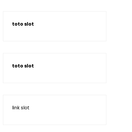
toto slot
toto slot
link slot