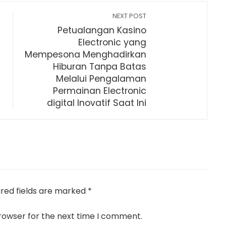
NEXT POST
Petualangan Kasino
Electronic yang
Mempesona Menghadirkan
Hiburan Tanpa Batas
Melalui Pengalaman
Permainan Electronic
digital Inovatif Saat Ini
ired fields are marked
*
browser for the next time I comment.