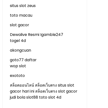
situs slot zeus
toto macau
slot gacor
Dewalive Resmi
Igamble247
togel 4d
akongcuan
goto77 daftar
wop slot
exototo
สล็อตออนไลน์
สล็อตเว็บตรง
situs slot
gacor hari ini
สล็อตเว็บตรง
slot gacor
judi bola
slot88
toto slot 4d