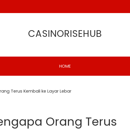
CASINORISEHUB
HOME
rang Terus Kembali ke Layar Lebar
Mengapa Orang Terus