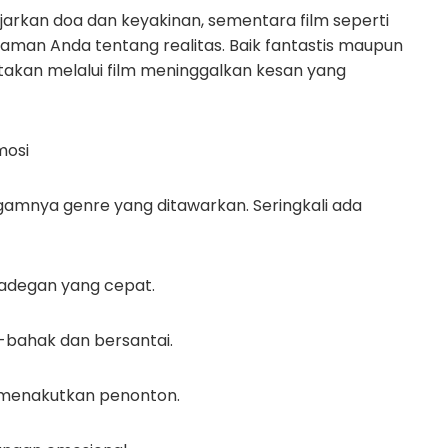
arkan doa dan keyakinan, sementara film seperti
man Anda tentang realitas. Baik fantastis maupun
itakan melalui film meninggalkan kesan yang
mosi
agamnya genre yang ditawarkan. Seringkali ada
 adegan yang cepat.
-bahak dan bersantai.
 menakutkan penonton.