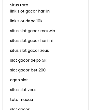
Situs toto
link slot gacor hari ini
link slot depo 10k
situs slot gacor maxwin
situs slot gacor hari ini
situs slot gacor zeus
slot gacor depo 5k
slot gacor bet 200
agen slot
situs slot zeus
toto macau
slot gacor