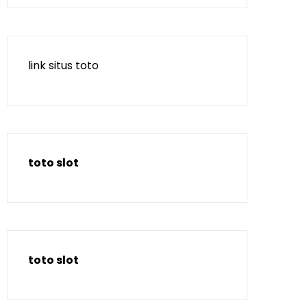
link situs toto
toto slot
toto slot