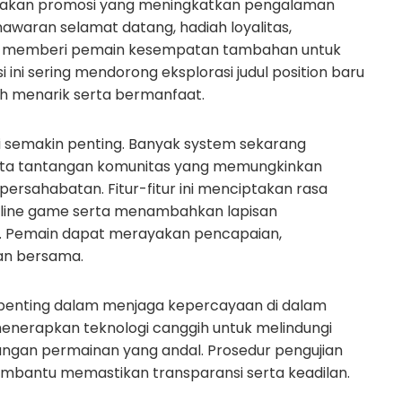
ediakan promosi yang meningkatkan pengalaman
awaran selamat datang, hadiah loyalitas,
sus memberi pemain kesempatan tambahan untuk
ini sering mendorong eksplorasi judul position baru
ih menarik serta bermanfaat.
di semakin penting. Banyak system sekarang
rta tantangan komunitas yang memungkinkan
persahabatan. Fitur-fitur ini menciptakan rasa
nline game serta menambahkan lapisan
. Pemain dapat merayakan pencapaian,
an bersama.
penting dalam menjaga kepercayaan di dalam
 menerapkan teknologi canggih untuk melindungi
ungan permainan yang andal. Prosedur pengujian
bantu memastikan transparansi serta keadilan.