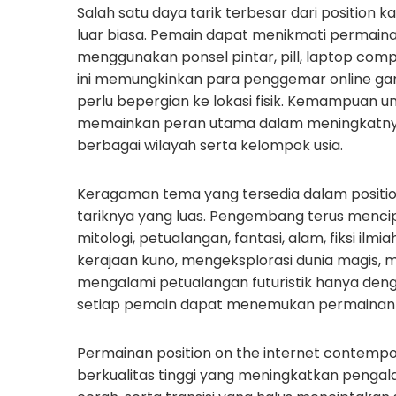
Salah satu daya tarik terbesar dari position k
luar biasa. Pemain dapat menikmati permaina
menggunakan ponsel pintar, pill, laptop comp
ini memungkinkan para penggemar online game
perlu bepergian ke lokasi fisik. Kemampuan u
memainkan peran utama dalam meningkatnya p
berbagai wilayah serta kelompok usia.
Keragaman tema yang tersedia dalam position
tariknya yang luas. Pengembang terus mencip
mitologi, petualangan, fantasi, alam, fiksi il
kerajaan kuno, mengeksplorasi dunia magis,
mengalami petualangan futuristik hanya deng
setiap pemain dapat menemukan permainan y
Permainan position on the internet contempo
berkualitas tinggi yang meningkatkan pengala