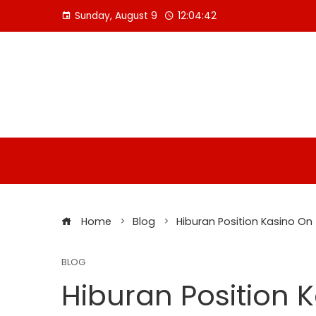
Skip
Sunday, August 9
12:04:43
to
content
Home
Blog
Hiburan Position Kasino On
BLOG
Hiburan Position 