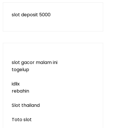
slot deposit 5000
slot gacor malam ini
togelup
idlix
rebahin
Slot thailand
Toto slot