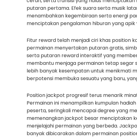
cerah, serta transisi yang halus menciptakan
putaran pertama. Efek suara serta musik l
menambahkan kegembiraan serta energi pada
menciptakan pengalaman hiburan yang apik 
Fitur reward telah menjadi ciri khas position
permainan menyertakan putaran gratis, simb
serta putaran reward interaktif yang memberi
membantu menjaga permainan tetap segar s
lebih banyak kesempatan untuk menikmati m
berpotensi membuka sesuatu yang baru, yang 
Position jackpot progresif terus menarik minat
Permainan ini menampilkan kumpulan hadiah
peserta, seringkali mencapai degree yang m
memenangkan jackpot besar menciptakan k
menjelajahi permainan yang berbeda. Jackpot
banyak dibicarakan dalam permainan position 