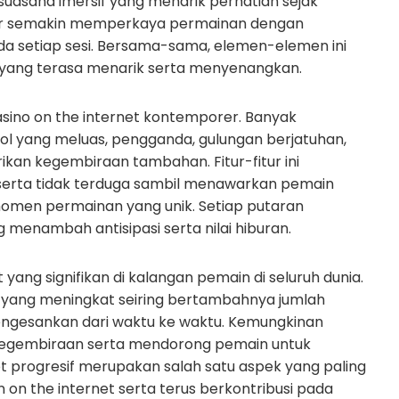
 suasana imersif yang menarik perhatian sejak
atar semakin memperkaya permainan dengan
 setiap sesi. Bersama-sama, elemen-elemen ini
yang terasa menarik serta menyenangkan.
 kasino on the internet kontemporer. Banyak
ol yang meluas, pengganda, gulungan berjatuhan,
kan kegembiraan tambahan. Fitur-fitur ini
erta tidak terduga sambil menawarkan pemain
omen permainan yang unik. Setiap putaran
menambah antisipasi serta nilai hiburan.
 yang signifikan di kalangan pemain di seluruh dunia.
 yang meningkat seiring bertambahnya jumlah
engesankan dari waktu ke waktu. Kemungkinan
egembiraan serta mendorong pemain untuk
 progresif merupakan salah satu aspek yang paling
on the internet serta terus berkontribusi pada