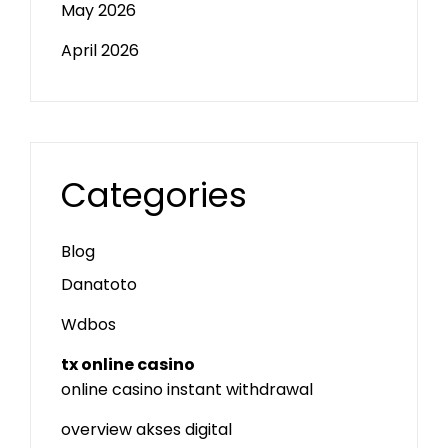
May 2026
April 2026
Categories
Blog
Danatoto
Wdbos
tx online casino
online casino instant withdrawal
overview akses digital