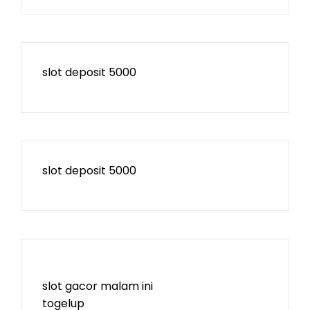
slot deposit 5000
slot deposit 5000
slot gacor malam ini
togelup