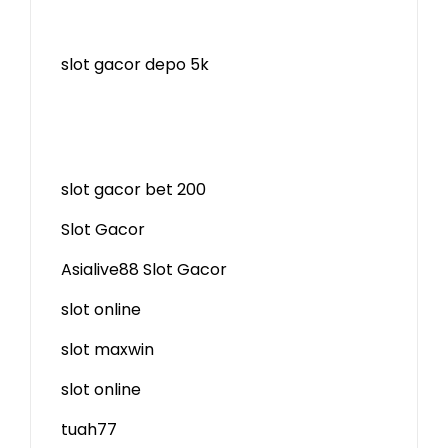
slot gacor depo 5k
slot gacor bet 200
Slot Gacor
Asialive88 Slot Gacor
slot online
slot maxwin
slot online
tuah77