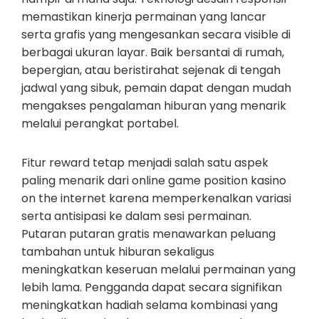
memastikan kinerja permainan yang lancar
serta grafis yang mengesankan secara visible di
berbagai ukuran layar. Baik bersantai di rumah,
bepergian, atau beristirahat sejenak di tengah
jadwal yang sibuk, pemain dapat dengan mudah
mengakses pengalaman hiburan yang menarik
melalui perangkat portabel.
Fitur reward tetap menjadi salah satu aspek
paling menarik dari online game position kasino
on the internet karena memperkenalkan variasi
serta antisipasi ke dalam sesi permainan.
Putaran putaran gratis menawarkan peluang
tambahan untuk hiburan sekaligus
meningkatkan keseruan melalui permainan yang
lebih lama. Pengganda dapat secara signifikan
meningkatkan hadiah selama kombinasi yang