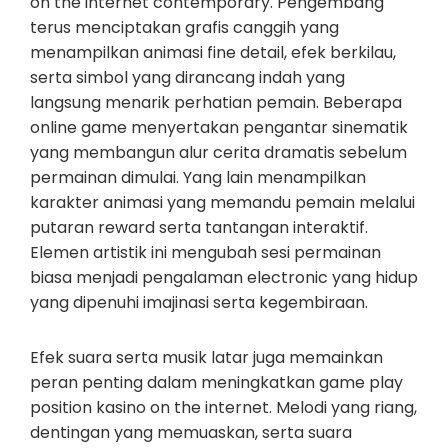
on the internet contemporary. Pengembang
terus menciptakan grafis canggih yang
menampilkan animasi fine detail, efek berkilau,
serta simbol yang dirancang indah yang
langsung menarik perhatian pemain. Beberapa
online game menyertakan pengantar sinematik
yang membangun alur cerita dramatis sebelum
permainan dimulai. Yang lain menampilkan
karakter animasi yang memandu pemain melalui
putaran reward serta tantangan interaktif.
Elemen artistik ini mengubah sesi permainan
biasa menjadi pengalaman electronic yang hidup
yang dipenuhi imajinasi serta kegembiraan.
Efek suara serta musik latar juga memainkan
peran penting dalam meningkatkan game play
position kasino on the internet. Melodi yang riang,
dentingan yang memuaskan, serta suara