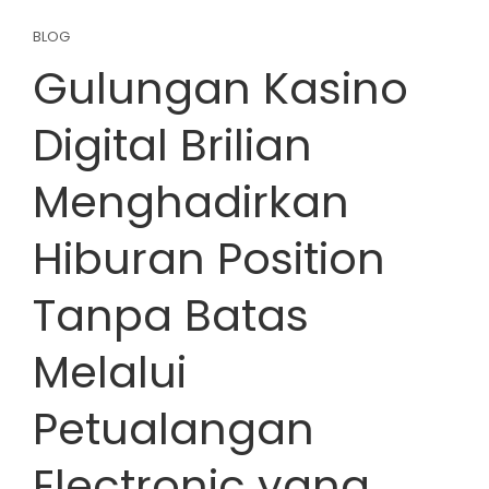
BLOG
Gulungan Kasino
Digital Brilian
Menghadirkan
Hiburan Position
Tanpa Batas
Melalui
Petualangan
Electronic yang