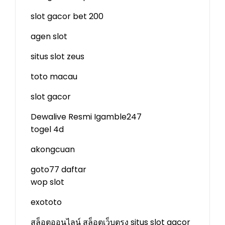
slot gacor bet 200
agen slot
situs slot zeus
toto macau
slot gacor
Dewalive Resmi
Igamble247
togel 4d
akongcuan
goto77 daftar
wop slot
exototo
สล็อตออนไลน์
สล็อตเว็บตรง
situs slot gacor