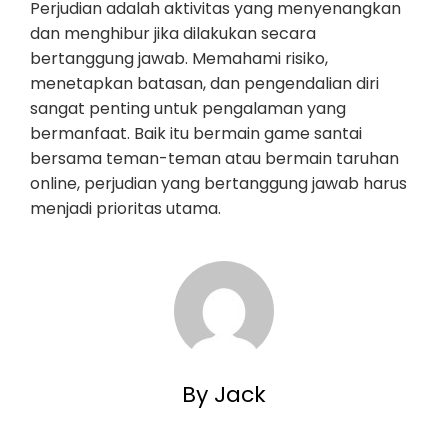
Perjudian adalah aktivitas yang menyenangkan
dan menghibur jika dilakukan secara
bertanggung jawab. Memahami risiko,
menetapkan batasan, dan pengendalian diri
sangat penting untuk pengalaman yang
bermanfaat. Baik itu bermain game santai
bersama teman-teman atau bermain taruhan
online, perjudian yang bertanggung jawab harus
menjadi prioritas utama.
By Jack