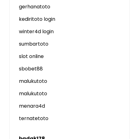
gerhanatoto
kediritoto login
winter4d login
sumbartoto
slot online
sbobet88
malukutoto
malukutoto
menara4d
ternatetoto
badak178