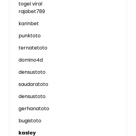
togel viral
rajabet789
karinbet
punktoto
ternatetoto
domino4d
densustoto
saudaratoto
densustoto
gerhanatoto
bugistoto
kasloy