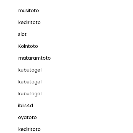
musitoto
kediritoto
slot
Kointoto
mataramtoto
kubutogel
kubutogel
kubutogel
iblis4d
oyatoto
kediritoto