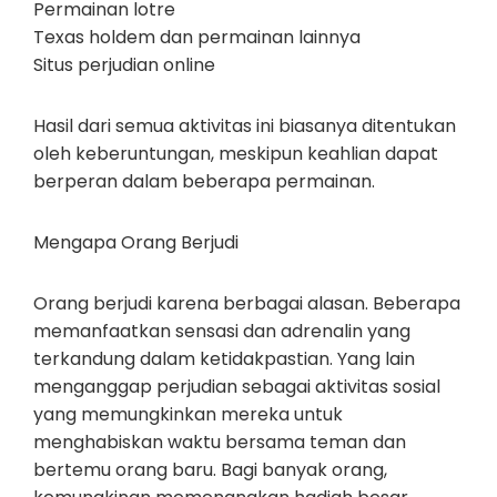
Permainan lotre
Texas holdem dan permainan lainnya
Situs perjudian online
Hasil dari semua aktivitas ini biasanya ditentukan
oleh keberuntungan, meskipun keahlian dapat
berperan dalam beberapa permainan.
Mengapa Orang Berjudi
Orang berjudi karena berbagai alasan. Beberapa
memanfaatkan sensasi dan adrenalin yang
terkandung dalam ketidakpastian. Yang lain
menganggap perjudian sebagai aktivitas sosial
yang memungkinkan mereka untuk
menghabiskan waktu bersama teman dan
bertemu orang baru. Bagi banyak orang,