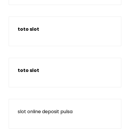
toto slot
toto slot
slot online deposit pulsa