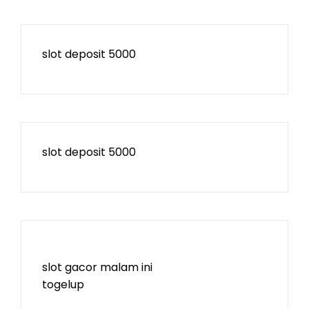
slot deposit 5000
slot deposit 5000
slot gacor malam ini
togelup