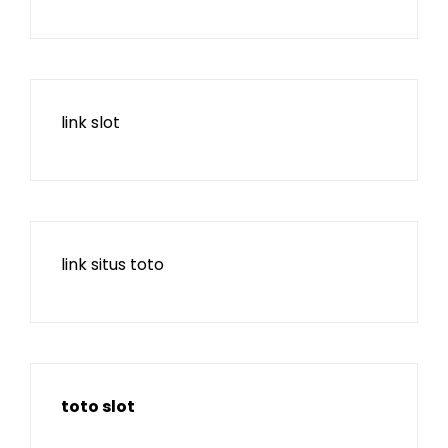
link slot
link situs toto
toto slot