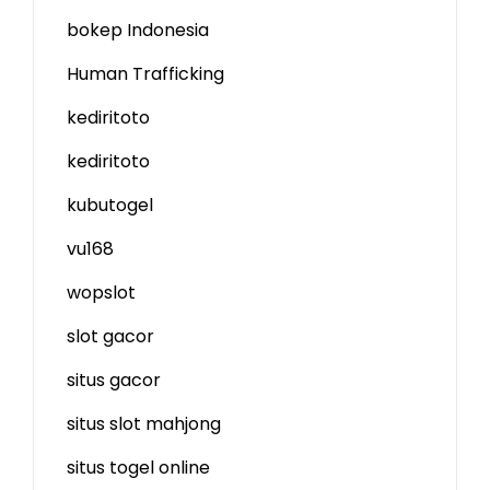
bokep Indonesia
Human Trafficking
kediritoto
kediritoto
kubutogel
vu168
wopslot
slot gacor
situs gacor
situs slot mahjong
situs togel online