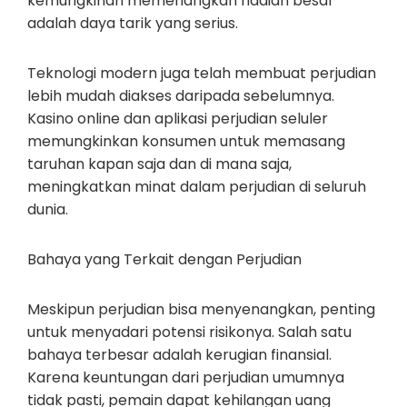
kemungkinan memenangkan hadiah besar
adalah daya tarik yang serius.
Teknologi modern juga telah membuat perjudian
lebih mudah diakses daripada sebelumnya.
Kasino online dan aplikasi perjudian seluler
memungkinkan konsumen untuk memasang
taruhan kapan saja dan di mana saja,
meningkatkan minat dalam perjudian di seluruh
dunia.
Bahaya yang Terkait dengan Perjudian
Meskipun perjudian bisa menyenangkan, penting
untuk menyadari potensi risikonya. Salah satu
bahaya terbesar adalah kerugian finansial.
Karena keuntungan dari perjudian umumnya
tidak pasti, pemain dapat kehilangan uang