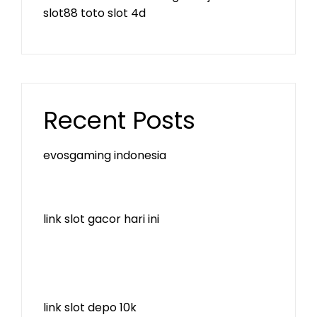
slot88
toto slot 4d
Recent Posts
evosgaming indonesia
link slot gacor hari ini
link slot depo 10k