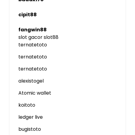
cipit88
fangwin88
slot gacor
slot88
ternatetoto
ternatetoto
ternatetoto
alexistogel
Atomic wallet
koitoto
ledger live
bugistoto