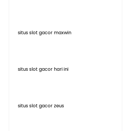
situs slot gacor maxwin
situs slot gacor hari ini
situs slot gacor zeus