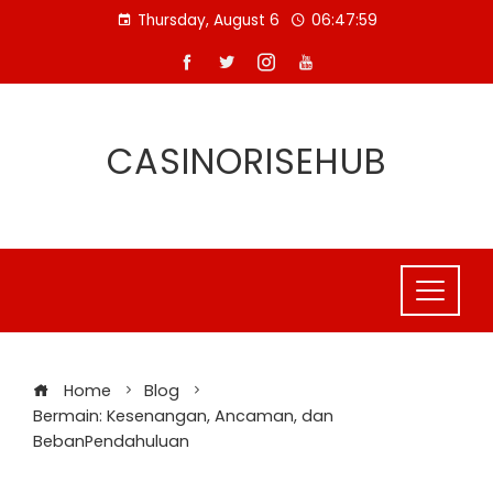
Skip
Thursday, August 6
06:48:00
to
content
CASINORISEHUB
Home
Blog
Bermain: Kesenangan, Ancaman, dan
BebanPendahuluan