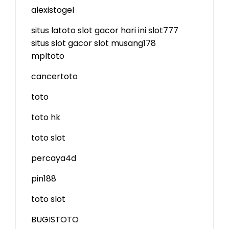
alexistogel
situs latoto
slot gacor hari ini
slot777
situs slot gacor
slot
musang178
mpltoto
cancertoto
toto
toto hk
toto slot
percaya4d
pin188
toto slot
BUGISTOTO