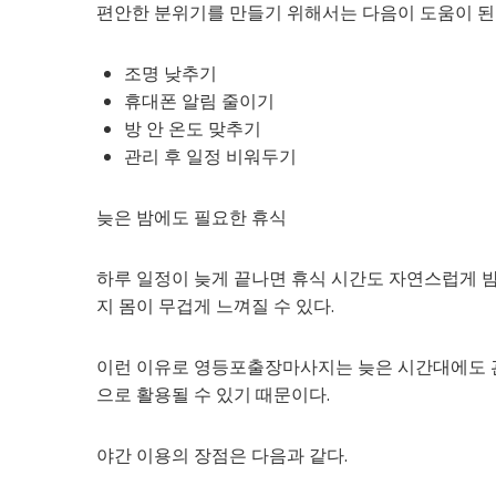
편안한 분위기를 만들기 위해서는 다음이 도움이 된
조명 낮추기
휴대폰 알림 줄이기
방 안 온도 맞추기
관리 후 일정 비워두기
늦은 밤에도 필요한 휴식
하루 일정이 늦게 끝나면 휴식 시간도 자연스럽게 밤
지 몸이 무겁게 느껴질 수 있다.
이런 이유로 영등포출장마사지는 늦은 시간대에도 관
으로 활용될 수 있기 때문이다.
야간 이용의 장점은 다음과 같다.