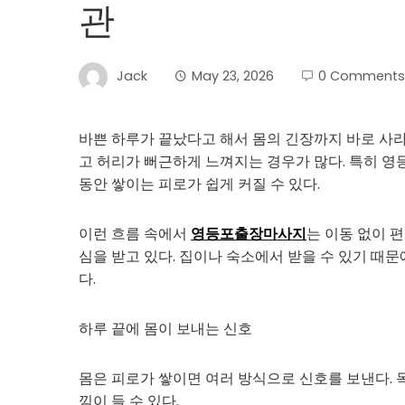
관
Jack
May 23, 2026
0 Comments
바쁜 하루가 끝났다고 해서 몸의 긴장까지 바로 사라
고 허리가 뻐근하게 느껴지는 경우가 많다. 특히 영
동안 쌓이는 피로가 쉽게 커질 수 있다.
이런 흐름 속에서
영등포출장마사지
는 이동 없이 
심을 받고 있다. 집이나 숙소에서 받을 수 있기 때문에
다.
하루 끝에 몸이 보내는 신호
몸은 피로가 쌓이면 여러 방식으로 신호를 보낸다. 
낌이 들 수 있다.