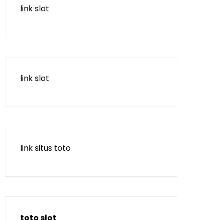
link slot
link slot
link situs toto
toto slot