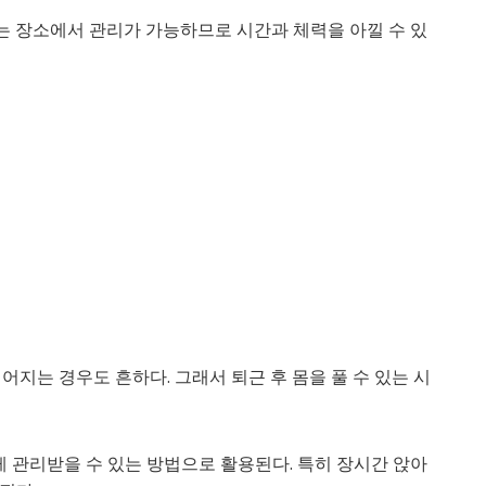
 장소에서 관리가 가능하므로 시간과 체력을 아낄 수 있
지는 경우도 흔하다. 그래서 퇴근 후 몸을 풀 수 있는 시
관리받을 수 있는 방법으로 활용된다. 특히 장시간 앉아