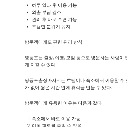
하루 일과 후 이용 가능
외출 부담 감소
관리 후 바로 수면 가능
조용한 분위기 유지
방문객에게도 편한 관리 방식
영등포는 출장, 여행, 모임 등으로 방문하는 사람이 
게 지칠 수 있다.
영등포출장마사지는 호텔이나 숙소에서 이용할 수 있
가 없어 짧은 시간 안에 휴식을 만들 수 있다.
방문객에게 유용한 이유는 다음과 같다.
숙소에서 바로 이용 가능
이동 피로를 줄일 수 있음