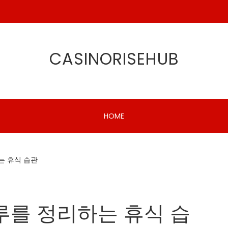
CASINORISEHUB
HOME
는 휴식 습관
루를 정리하는 휴식 습