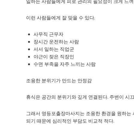
일하는 사람들에게 피로 관리의 필요성이 크게 느껴
이런 사람들에게 잘 맞을 수 있다.
사무직 근무자
장시간 운전하는 사람
서서 일하는 직업군
야근이 잦은 직장인
수면 부족을 자주 느끼는 사람
조용한 분위기가 만드는 안정감
휴식은 공간의 분위기와 깊게 연결된다. 주변이 시끄
그래서 영등포출장마사지는 조용한 환경을 원하는 사
되기 때문에 심리적인 부담도 비교적 적다.