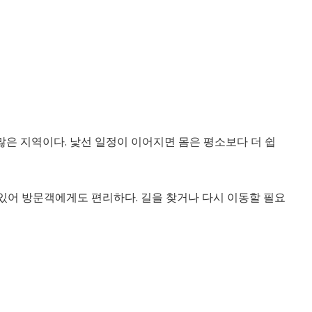
많은 지역이다. 낯선 일정이 이어지면 몸은 평소보다 더 쉽
어 방문객에게도 편리하다. 길을 찾거나 다시 이동할 필요