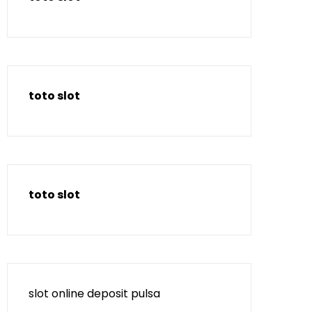
toto slot
toto slot
slot online deposit pulsa