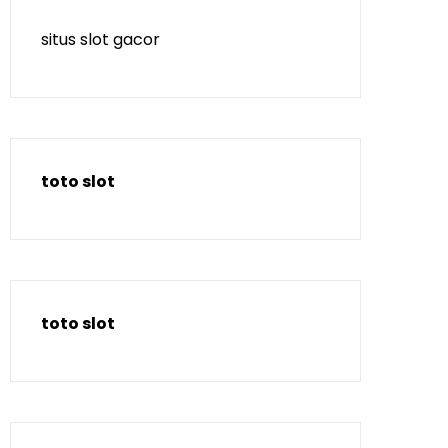
situs slot gacor
toto slot
toto slot