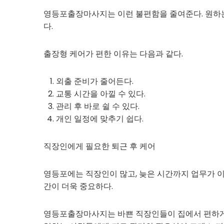
영등포출장마사지는 이런 불편함을 줄여준다. 원하는
다.
출장형 케어가 편한 이유는 다음과 같다.
외출 준비가 줄어든다.
교통 시간을 아낄 수 있다.
관리 후 바로 쉴 수 있다.
개인 일정에 맞추기 쉽다.
직장인에게 필요한 퇴근 후 케어
영등포에는 직장인이 많고, 늦은 시간까지 업무가 이어
간이 더욱 중요하다.
영등포출장마사지는 바쁜 직장인들이 집에서 편하게 