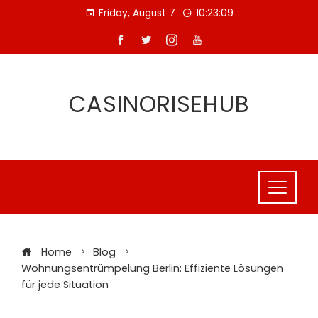
Skip
Friday, August 7
10:23:10
to
content
CASINORISEHUB
Home
Blog
Wohnungsentrümpelung Berlin: Effiziente Lösungen
für jede Situation