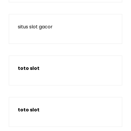
situs slot gacor
toto slot
toto slot