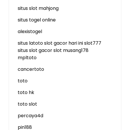
situs slot mahjong
situs togel online
alexistogel
situs latoto
slot gacor hari ini
slot777
situs slot gacor
slot
musang178
mpltoto
cancertoto
toto
toto hk
toto slot
percaya4d
pin188