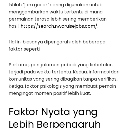
Istilah “jam gacor” sering digunakan untuk
menggambarkan waktu tertentu di mana
permainan terasa lebih sering memberikan
hasil.
https://search.nwcruisejobs.com/
.
Hal ini biasanya dipengaruhi oleh beberapa
faktor seperti:
Pertama, pengalaman pribadi yang kebetulan
terjadi pada waktu tertentu. Kedua, informasi dari
komunitas yang sering dibagikan tanpa verifikasi.
Ketiga, faktor psikologis yang membuat pemain
mengingat momen positif lebih kuat.
Faktor Nyata yang
Lebih Berpengaruh