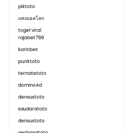
piktoto
แทงบอลโลก
togel viral
rajabet789
karinbet
punktoto
ternatetoto
domino4d
densustoto
saudaratoto
densustoto
gerhanatoto