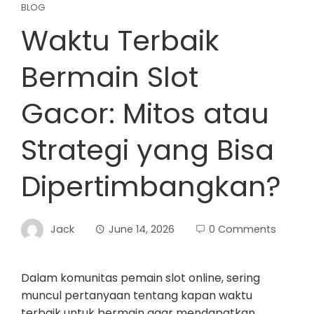
BLOG
Waktu Terbaik
Bermain Slot
Gacor: Mitos atau
Strategi yang Bisa
Dipertimbangkan?
Jack
June 14, 2026
0 Comments
Dalam komunitas pemain slot online, sering
muncul pertanyaan tentang kapan waktu
terbaik untuk bermain agar mendapatkan