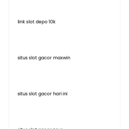
link slot depo 10k
situs slot gacor maxwin
situs slot gacor hari ini