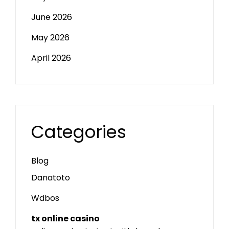
June 2026
May 2026
April 2026
Categories
Blog
Danatoto
Wdbos
tx online casino