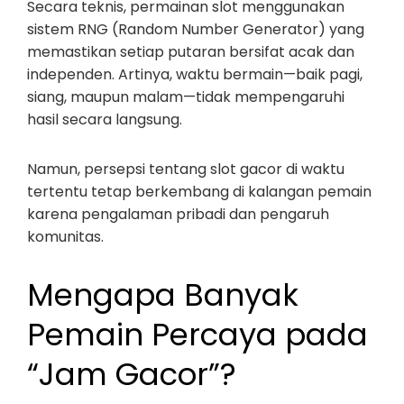
Secara teknis, permainan slot menggunakan
sistem RNG (Random Number Generator) yang
memastikan setiap putaran bersifat acak dan
independen. Artinya, waktu bermain—baik pagi,
siang, maupun malam—tidak mempengaruhi
hasil secara langsung.
Namun, persepsi tentang slot gacor di waktu
tertentu tetap berkembang di kalangan pemain
karena pengalaman pribadi dan pengaruh
komunitas.
Mengapa Banyak
Pemain Percaya pada
“Jam Gacor”?