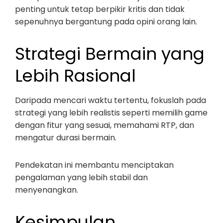
penting untuk tetap berpikir kritis dan tidak
sepenuhnya bergantung pada opini orang lain.
Strategi Bermain yang
Lebih Rasional
Daripada mencari waktu tertentu, fokuslah pada
strategi yang lebih realistis seperti memilih game
dengan fitur yang sesuai, memahami RTP, dan
mengatur durasi bermain.
Pendekatan ini membantu menciptakan
pengalaman yang lebih stabil dan
menyenangkan.
Kesimpulan