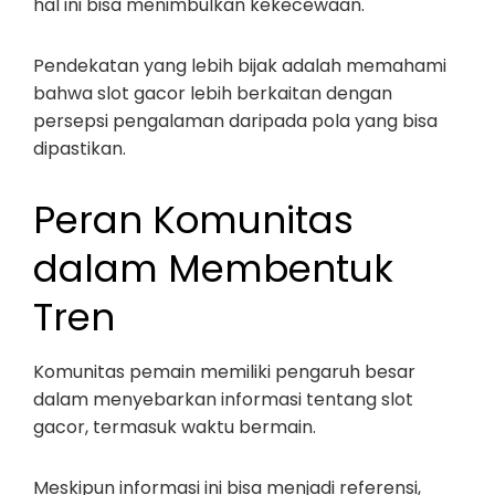
hal ini bisa menimbulkan kekecewaan.
Pendekatan yang lebih bijak adalah memahami
bahwa slot gacor lebih berkaitan dengan
persepsi pengalaman daripada pola yang bisa
dipastikan.
Peran Komunitas
dalam Membentuk
Tren
Komunitas pemain memiliki pengaruh besar
dalam menyebarkan informasi tentang slot
gacor, termasuk waktu bermain.
Meskipun informasi ini bisa menjadi referensi,