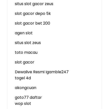
situs slot gacor zeus
slot gacor depo 5k
slot gacor bet 200
agen slot
situs slot zeus
toto macau
slot gacor
Dewalive Resmi
Igamble247
togel 4d
akongcuan
goto77 daftar
wop slot