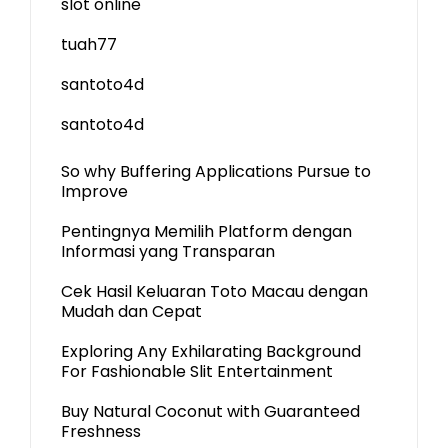
slot online
tuah77
santoto4d
santoto4d
So why Buffering Applications Pursue to
Improve
Pentingnya Memilih Platform dengan
Informasi yang Transparan
Cek Hasil Keluaran Toto Macau dengan
Mudah dan Cepat
Exploring Any Exhilarating Background
For Fashionable Slit Entertainment
Buy Natural Coconut with Guaranteed
Freshness