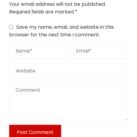
Your email address will not be published.
Required fields are marked
*
Save my name, email, and website in this
browser for the next time I comment.