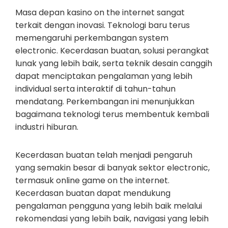
Masa depan kasino on the internet sangat
terkait dengan inovasi. Teknologi baru terus
memengaruhi perkembangan system
electronic. Kecerdasan buatan, solusi perangkat
lunak yang lebih baik, serta teknik desain canggih
dapat menciptakan pengalaman yang lebih
individual serta interaktif di tahun-tahun
mendatang. Perkembangan ini menunjukkan
bagaimana teknologi terus membentuk kembali
industri hiburan.
Kecerdasan buatan telah menjadi pengaruh
yang semakin besar di banyak sektor electronic,
termasuk online game on the internet.
Kecerdasan buatan dapat mendukung
pengalaman pengguna yang lebih baik melalui
rekomendasi yang lebih baik, navigasi yang lebih