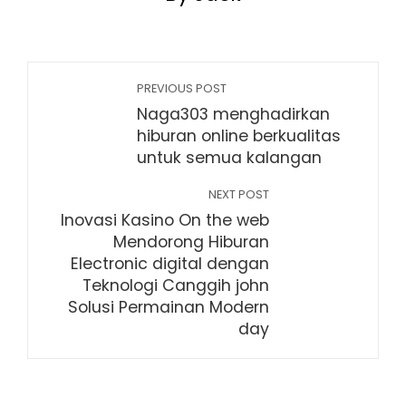
PREVIOUS POST
Naga303 menghadirkan
hiburan online berkualitas
untuk semua kalangan
NEXT POST
Inovasi Kasino On the web
Mendorong Hiburan
Electronic digital dengan
Teknologi Canggih john
Solusi Permainan Modern
day