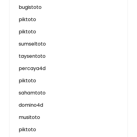
bugistoto
piktoto
piktoto
sumseltoto
taysentoto
percaya4d
piktoto
sahamtoto
domino4d
musitoto
piktoto