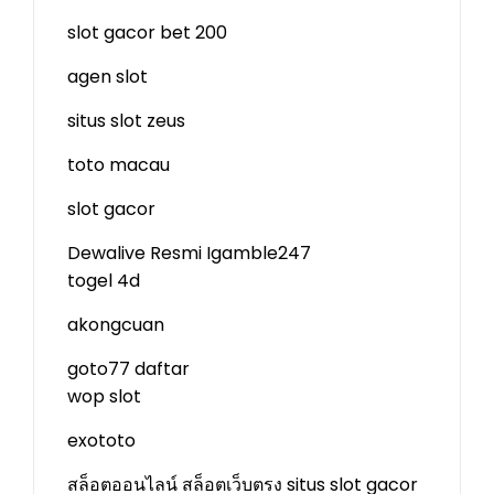
slot gacor bet 200
agen slot
situs slot zeus
toto macau
slot gacor
Dewalive Resmi
Igamble247
togel 4d
akongcuan
goto77 daftar
wop slot
exototo
สล็อตออนไลน์
สล็อตเว็บตรง
situs slot gacor