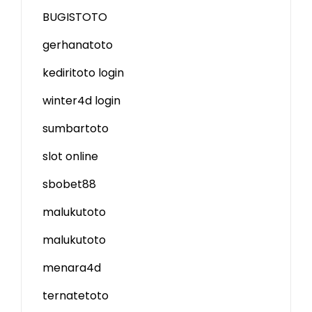
BUGISTOTO
gerhanatoto
kediritoto login
winter4d login
sumbartoto
slot online
sbobet88
malukutoto
malukutoto
menara4d
ternatetoto