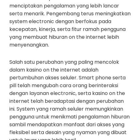
menciptakan pengalaman yang lebih lancar
serta menarik. Pengembang terus meningkatkan
system electronic dengan berfokus pada
kecepatan, kinerja, serta fitur ramah pengguna
yang membuat hiburan on the internet lebih
menyenangkan.
Salah satu perubahan yang paling mencolok
dalam kasino on the internet adalah
pertumbuhan akses seluler. Smart phone serta
pill telah mengubah cara orang berinteraksi
dengan layanan electronic, serta kasino on the
internet telah beradaptasi dengan perubahan
ini. System yang ramah seluler memungkinkan
pengguna untuk menikmati pengalaman hiburan
sambil mendapatkan manfaat dari akses yang
fleksibel serta desain yang nyaman yang dibuat