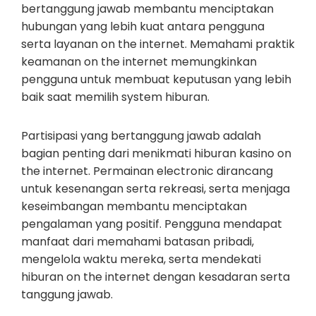
bertanggung jawab membantu menciptakan
hubungan yang lebih kuat antara pengguna
serta layanan on the internet. Memahami praktik
keamanan on the internet memungkinkan
pengguna untuk membuat keputusan yang lebih
baik saat memilih system hiburan.
Partisipasi yang bertanggung jawab adalah
bagian penting dari menikmati hiburan kasino on
the internet. Permainan electronic dirancang
untuk kesenangan serta rekreasi, serta menjaga
keseimbangan membantu menciptakan
pengalaman yang positif. Pengguna mendapat
manfaat dari memahami batasan pribadi,
mengelola waktu mereka, serta mendekati
hiburan on the internet dengan kesadaran serta
tanggung jawab.