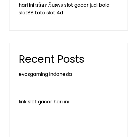
hari ini
สล็อตเว็บตรง
slot gacor
judi bola
slot88
toto slot 4d
Recent Posts
evosgaming indonesia
link slot gacor hari ini