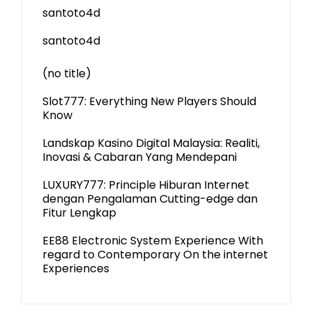
santoto4d
santoto4d
(no title)
Slot777: Everything New Players Should
Know
Landskap Kasino Digital Malaysia: Realiti,
Inovasi & Cabaran Yang Mendepani
LUXURY777: Principle Hiburan Internet
dengan Pengalaman Cutting-edge dan
Fitur Lengkap
EE88 Electronic System Experience With
regard to Contemporary On the internet
Experiences