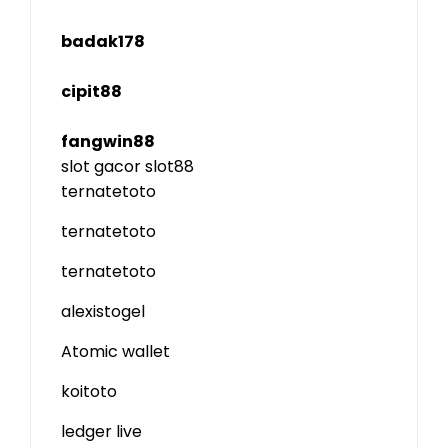
badak178
cipit88
fangwin88
slot gacor
slot88
ternatetoto
ternatetoto
ternatetoto
alexistogel
Atomic wallet
koitoto
ledger live