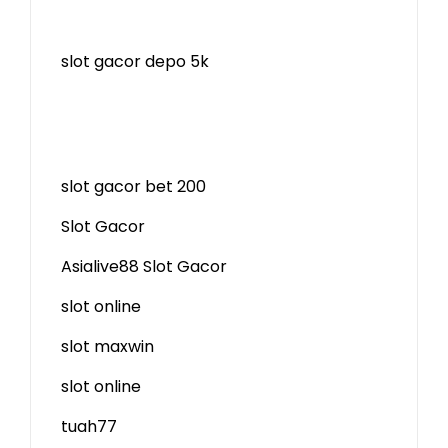
slot gacor depo 5k
slot gacor bet 200
Slot Gacor
Asialive88 Slot Gacor
slot online
slot maxwin
slot online
tuah77