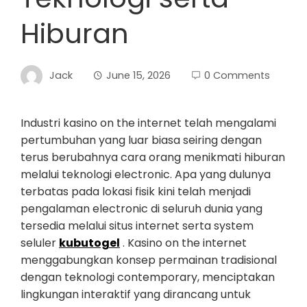
Hiburan
Jack
June 15, 2026
0 Comments
Industri kasino on the internet telah mengalami
pertumbuhan yang luar biasa seiring dengan
terus berubahnya cara orang menikmati hiburan
melalui teknologi electronic. Apa yang dulunya
terbatas pada lokasi fisik kini telah menjadi
pengalaman electronic di seluruh dunia yang
tersedia melalui situs internet serta system
seluler
kubutogel
. Kasino on the internet
menggabungkan konsep permainan tradisional
dengan teknologi contemporary, menciptakan
lingkungan interaktif yang dirancang untuk