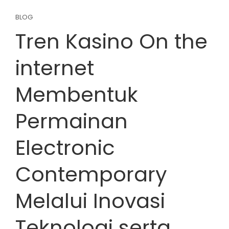
BLOG
Tren Kasino On the
internet
Membentuk
Permainan
Electronic
Contemporary
Melalui Inovasi
Teknologi serta