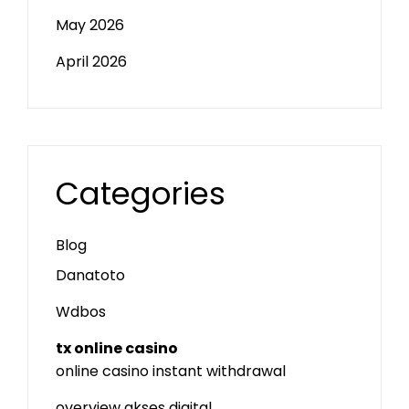
May 2026
April 2026
Categories
Blog
Danatoto
Wdbos
tx online casino
online casino instant withdrawal
overview akses digital