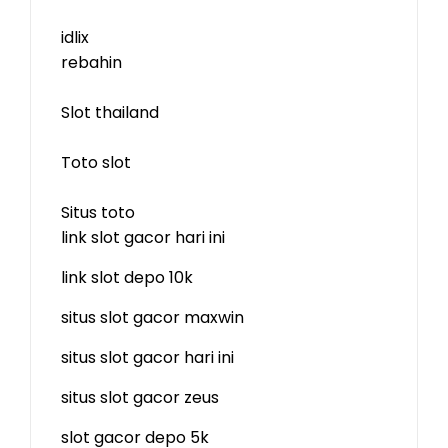
idlix
rebahin
Slot thailand
Toto slot
Situs toto
link slot gacor hari ini
link slot depo 10k
situs slot gacor maxwin
situs slot gacor hari ini
situs slot gacor zeus
slot gacor depo 5k