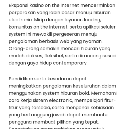
Ekspansi kasino on the internet mencerminkan
pergerakan yang lebih besar menuju hiburan
electronic. Mirip dengan layanan loading,
komunitas on the internet, serta aplikasi seluler,
system ini mewakili pergeseran menuju
pengalaman berbasis web yang nyaman.
Orang-orang semakin mencari hiburan yang
mudah diakses, fleksibel, serta dirancang sesuai
dengan gaya hidup contemporary.
Pendidikan serta kesadaran dapat
meningkatkan pengalaman keseluruhan dalam
menggunakan system hiburan bold. Memahami
cara kerja sistem electronic, mempelajari fitur-
fitur yang tersedia, serta mengenali kebiasaan
yang bertanggung jawab dapat membantu
pengguna membuat pilihan yang tepat.