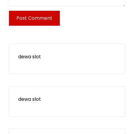
dewa slot
dewa slot