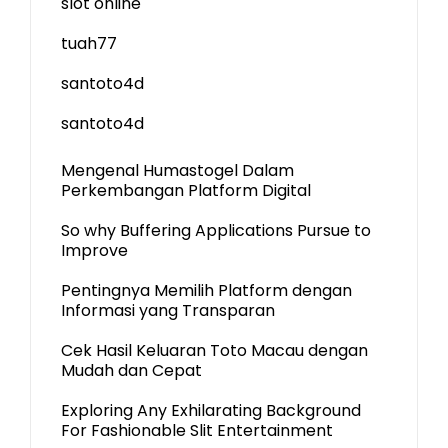
slot online
tuah77
santoto4d
santoto4d
Mengenal Humastogel Dalam
Perkembangan Platform Digital
So why Buffering Applications Pursue to
Improve
Pentingnya Memilih Platform dengan
Informasi yang Transparan
Cek Hasil Keluaran Toto Macau dengan
Mudah dan Cepat
Exploring Any Exhilarating Background
For Fashionable Slit Entertainment