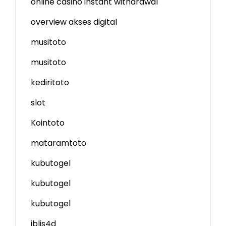
online casino instant withdrawal
overview akses digital
musitoto
musitoto
kediritoto
slot
Kointoto
mataramtoto
kubutogel
kubutogel
kubutogel
iblis4d