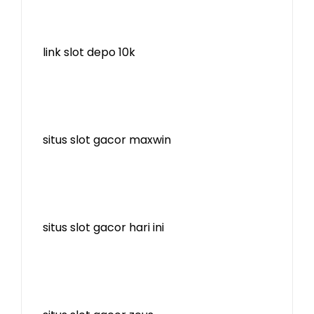
link slot depo 10k
situs slot gacor maxwin
situs slot gacor hari ini