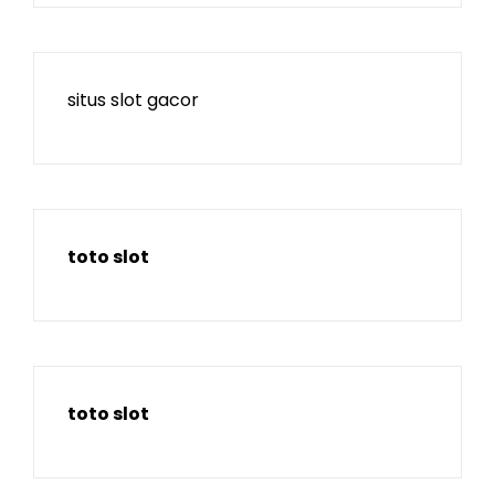
situs slot gacor
toto slot
toto slot