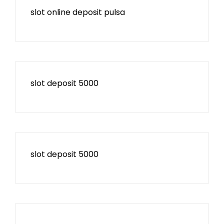
slot online deposit pulsa
slot deposit 5000
slot deposit 5000