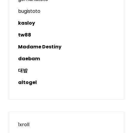
bugistoto
kasloy
tw88
Madame Destiny
daebam
대밤
altogel
1xroll