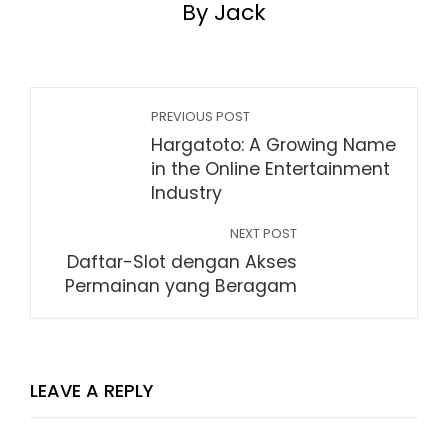
By Jack
PREVIOUS POST
Hargatoto: A Growing Name
in the Online Entertainment
Industry
NEXT POST
Daftar-Slot dengan Akses
Permainan yang Beragam
LEAVE A REPLY