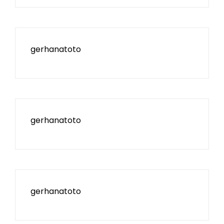
gerhanatoto
gerhanatoto
gerhanatoto