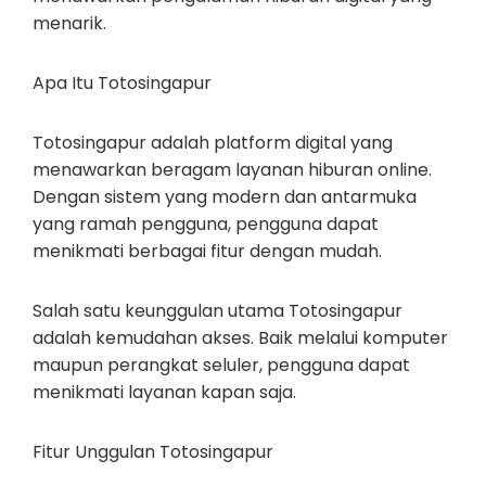
menarik.
Apa Itu Totosingapur
Totosingapur adalah platform digital yang
menawarkan beragam layanan hiburan online.
Dengan sistem yang modern dan antarmuka
yang ramah pengguna, pengguna dapat
menikmati berbagai fitur dengan mudah.
Salah satu keunggulan utama Totosingapur
adalah kemudahan akses. Baik melalui komputer
maupun perangkat seluler, pengguna dapat
menikmati layanan kapan saja.
Fitur Unggulan Totosingapur