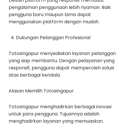
Desain platform yang responsif membuat
pengalaman penggunaan lebih nyaman. Baik
pengguna baru maupun lama dapat
menggunakan platform dengan mudah.
Dukungan Pelanggan Profesional
Totosingapur menyediakan layanan pelanggan
yang siap membantu. Dengan pelayanan yang
responsif, pengguna dapat memperoleh solusi
atas berbagai kendala.
Alasan Memilih Totosingapur
Totosingapur menghadirkan berbagai inovasi
untuk para pengguna. Tujuannya adalah
menghadirkan layanan yang memuaskan.