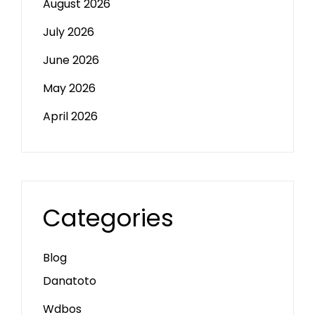
August 2026
July 2026
June 2026
May 2026
April 2026
Categories
Blog
Danatoto
Wdbos