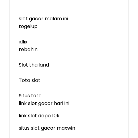
slot gacor malam ini
togelup
idlix
rebahin
Slot thailand
Toto slot
Situs toto
link slot gacor hari ini
link slot depo 10k
situs slot gacor maxwin