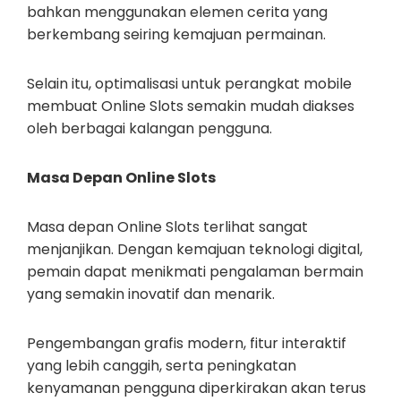
bahkan menggunakan elemen cerita yang
berkembang seiring kemajuan permainan.
Selain itu, optimalisasi untuk perangkat mobile
membuat Online Slots semakin mudah diakses
oleh berbagai kalangan pengguna.
Masa Depan Online Slots
Masa depan Online Slots terlihat sangat
menjanjikan. Dengan kemajuan teknologi digital,
pemain dapat menikmati pengalaman bermain
yang semakin inovatif dan menarik.
Pengembangan grafis modern, fitur interaktif
yang lebih canggih, serta peningkatan
kenyamanan pengguna diperkirakan akan terus