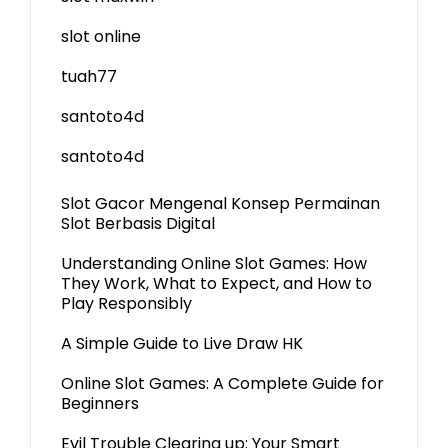
slot online
tuah77
santoto4d
santoto4d
Slot Gacor Mengenal Konsep Permainan
Slot Berbasis Digital
Understanding Online Slot Games: How
They Work, What to Expect, and How to
Play Responsibly
A Simple Guide to Live Draw HK
Online Slot Games: A Complete Guide for
Beginners
Evil Trouble Clearing up: Your Smart