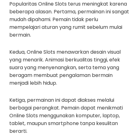
Popularitas Online Slots terus meningkat karena
beberapa alasan. Pertama, permainan ini sangat
mudah dipahami. Pemain tidak perlu
mempelajari aturan yang rumit sebelum mulai
bermain.
Kedua, Online Slots menawarkan desain visual
yang menarik. Animasi berkualitas tinggi, efek
suara yang menyenangkan, serta tema yang
beragam membuat pengalaman bermain
menjadi lebih hidup.
Ketiga, permainan ini dapat diakses melalui
berbagai perangkat. Pemain dapat menikmati
Online Slots menggunakan komputer, laptop,
tablet, maupun smartphone tanpa kesulitan
berarti.