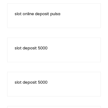
slot online deposit pulsa
slot deposit 5000
slot deposit 5000