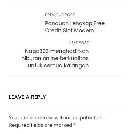
PREVIOUS POST
Panduan Lengkap Free
Credit Slot Modern
NEXT POST
Naga303 menghadirkan
hiburan online berkualitas
untuk semua kalangan
LEAVE A REPLY
Your email address will not be published.
Required fields are marked
*