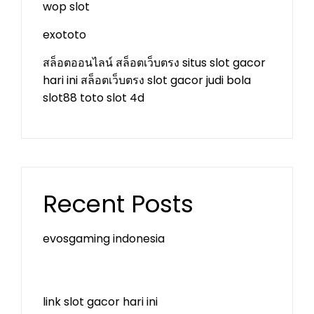
wop slot
exototo
สล็อตออนไลน์
สล็อตเว็บตรง
situs slot gacor
hari ini
สล็อตเว็บตรง
slot gacor
judi bola
slot88
toto slot 4d
Recent Posts
evosgaming indonesia
link slot gacor hari ini