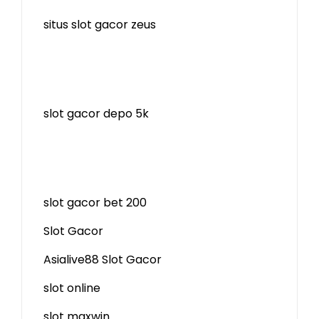
situs slot gacor zeus
slot gacor depo 5k
slot gacor bet 200
Slot Gacor
Asialive88 Slot Gacor
slot online
slot maxwin