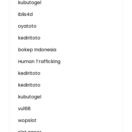
kubutogel
iblis4d
oyatoto
kediritoto
bokep Indonesia
Human Trafficking
kediritoto
kediritoto
kubutogel
vu168
wopslot