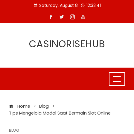
Skip
Saturday, August 8
12:33:42
to
content
CASINORISEHUB
Home
Blog
Tips Mengelola Modal Saat Bermain Slot Online
BLOG