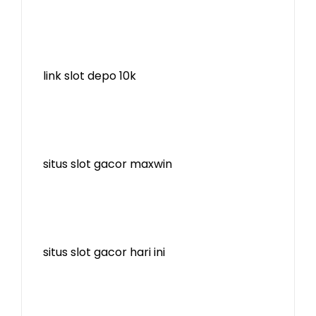
link slot depo 10k
situs slot gacor maxwin
situs slot gacor hari ini