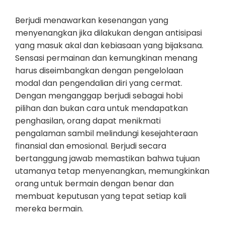
Berjudi menawarkan kesenangan yang
menyenangkan jika dilakukan dengan antisipasi
yang masuk akal dan kebiasaan yang bijaksana.
Sensasi permainan dan kemungkinan menang
harus diseimbangkan dengan pengelolaan
modal dan pengendalian diri yang cermat.
Dengan menganggap berjudi sebagai hobi
pilihan dan bukan cara untuk mendapatkan
penghasilan, orang dapat menikmati
pengalaman sambil melindungi kesejahteraan
finansial dan emosional. Berjudi secara
bertanggung jawab memastikan bahwa tujuan
utamanya tetap menyenangkan, memungkinkan
orang untuk bermain dengan benar dan
membuat keputusan yang tepat setiap kali
mereka bermain.