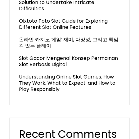
Solution to Undertake Intricate
Difficulties
Olxtoto Toto Slot Guide for Exploring
Different Slot Online Features
온라인 카지노 게임: 재미, 다양성, 그리고 책임
감 있는 플레이
Slot Gacor Mengenal Konsep Permainan
Slot Berbasis Digital
Understanding Online Slot Games: How
They Work, What to Expect, and How to
Play Responsibly
Recent Comments