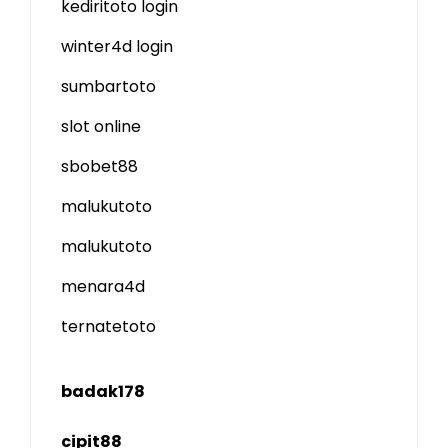
kediritoto login
winter4d login
sumbartoto
slot online
sbobet88
malukutoto
malukutoto
menara4d
ternatetoto
badak178
cipit88