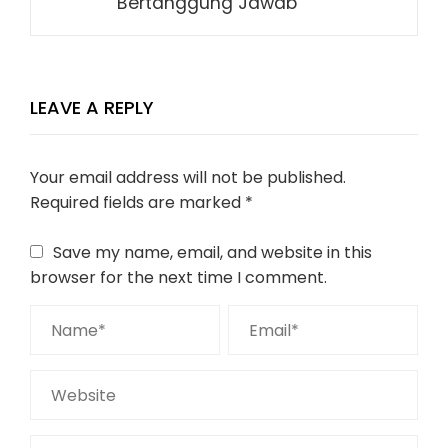
Bertanggung Jawab
LEAVE A REPLY
Your email address will not be published.
Required fields are marked
*
Save my name, email, and website in this
browser for the next time I comment.