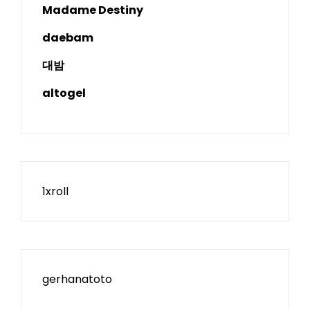
Madame Destiny
daebam
대밤
altogel
1xroll
gerhanatoto