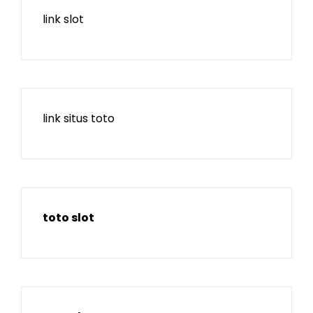
link slot
link situs toto
toto slot