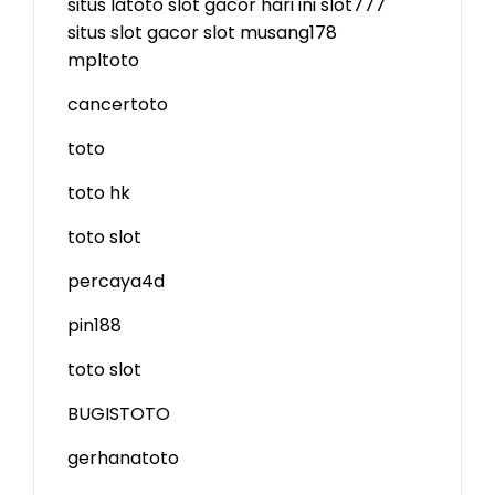
situs latoto
slot gacor hari ini
slot777
situs slot gacor
slot
musang178
mpltoto
cancertoto
toto
toto hk
toto slot
percaya4d
pin188
toto slot
BUGISTOTO
gerhanatoto