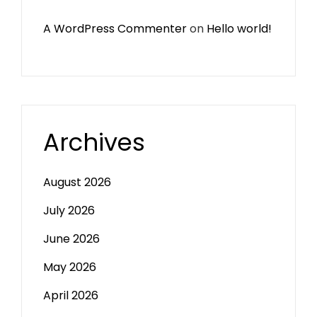
A WordPress Commenter
on
Hello world!
Archives
August 2026
July 2026
June 2026
May 2026
April 2026