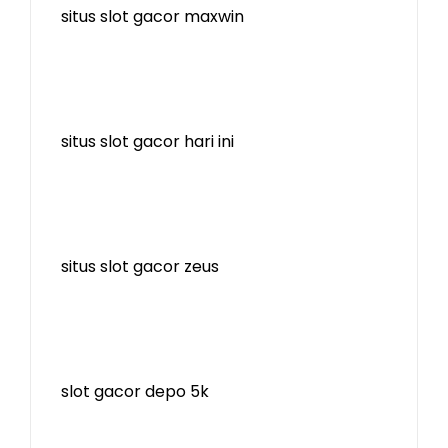
situs slot gacor maxwin
situs slot gacor hari ini
situs slot gacor zeus
slot gacor depo 5k