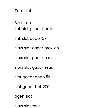
Toto slot
Situs toto
link slot gacor hari ini
link slot depo 10k
situs slot gacor maxwin
situs slot gacor hari ini
situs slot gacor zeus
slot gacor depo 5k
slot gacor bet 200
agen slot
situs slot zeus