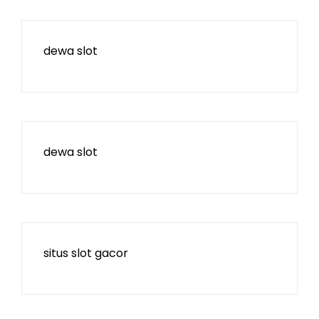
dewa slot
dewa slot
situs slot gacor