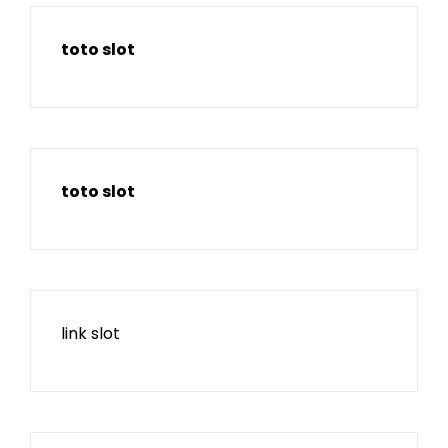
toto slot
toto slot
link slot