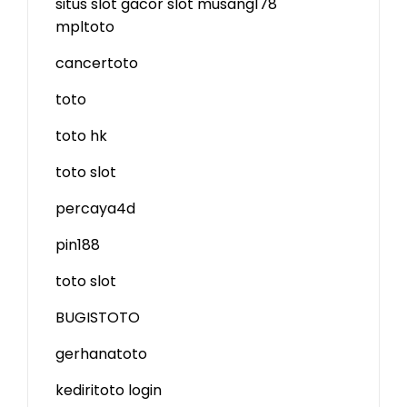
situs slot gacor
slot
musang178
mpltoto
cancertoto
toto
toto hk
toto slot
percaya4d
pin188
toto slot
BUGISTOTO
gerhanatoto
kediritoto login