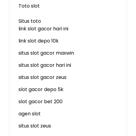
Toto slot
Situs toto
link slot gacor hari ini
link slot depo 10k
situs slot gacor maxwin
situs slot gacor hari ini
situs slot gacor zeus
slot gacor depo 5k
slot gacor bet 200
agen slot
situs slot zeus