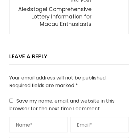
NEXT POST
Alexistogel Comprehensive
Lottery Information for
Macau Enthusiasts
LEAVE A REPLY
Your email address will not be published.
Required fields are marked
*
Save my name, email, and website in this
browser for the next time I comment.