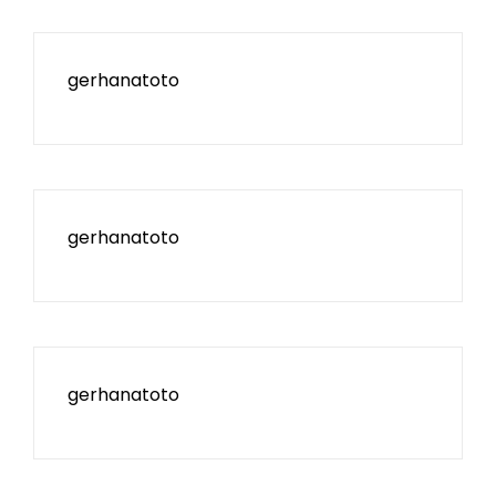
gerhanatoto
gerhanatoto
gerhanatoto