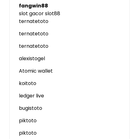
fangwin88
slot gacor
slot88
ternatetoto
ternatetoto
ternatetoto
alexistogel
Atomic wallet
koitoto
ledger live
bugistoto
piktoto
piktoto