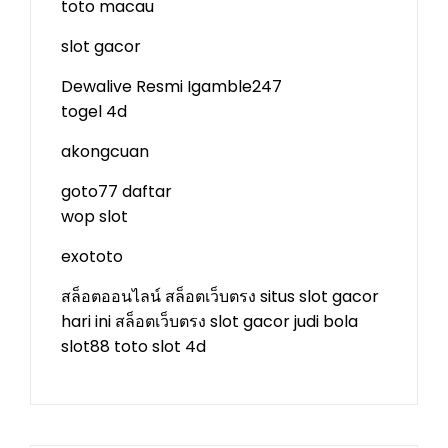
toto macau
slot gacor
Dewalive Resmi
Igamble247
togel 4d
akongcuan
goto77 daftar
wop slot
exototo
สล็อตออนไลน์
สล็อตเว็บตรง
situs slot gacor
hari ini
สล็อตเว็บตรง
slot gacor
judi bola
slot88
toto slot 4d