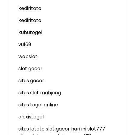
kediritoto
kediritoto
kubutogel
vu168
wopslot
slot gacor
situs gacor
situs slot mahjong
situs togel online
alexistogel
situs latoto
slot gacor hari ini
slot777