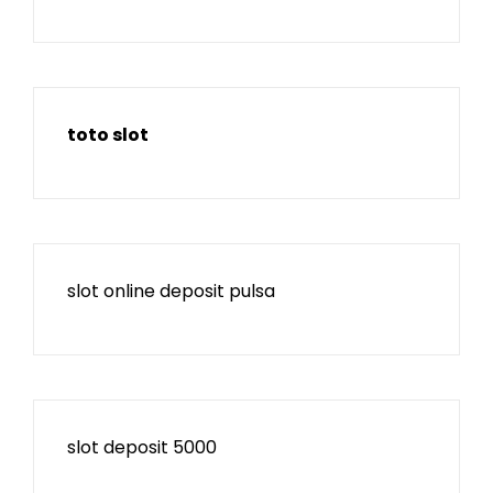
toto slot
slot online deposit pulsa
slot deposit 5000