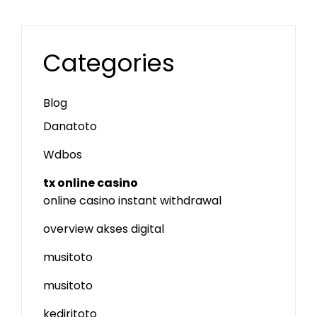
Categories
Blog
Danatoto
Wdbos
tx online casino
online casino instant withdrawal
overview akses digital
musitoto
musitoto
kediritoto