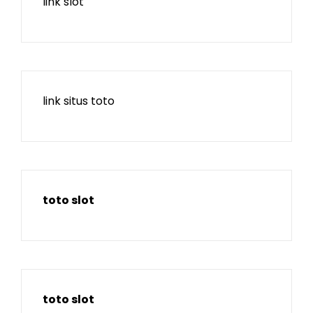
link slot
link situs toto
toto slot
toto slot