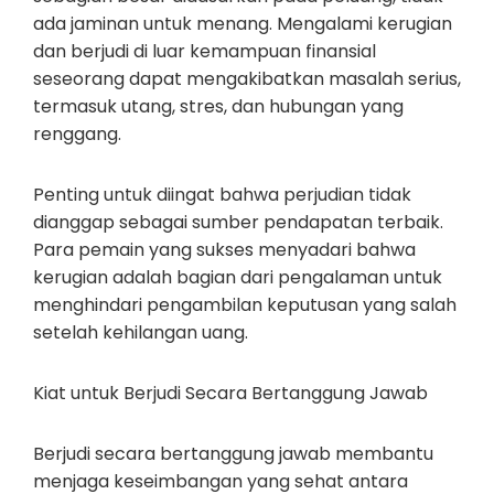
ada jaminan untuk menang. Mengalami kerugian
dan berjudi di luar kemampuan finansial
seseorang dapat mengakibatkan masalah serius,
termasuk utang, stres, dan hubungan yang
renggang.
Penting untuk diingat bahwa perjudian tidak
dianggap sebagai sumber pendapatan terbaik.
Para pemain yang sukses menyadari bahwa
kerugian adalah bagian dari pengalaman untuk
menghindari pengambilan keputusan yang salah
setelah kehilangan uang.
Kiat untuk Berjudi Secara Bertanggung Jawab
Berjudi secara bertanggung jawab membantu
menjaga keseimbangan yang sehat antara