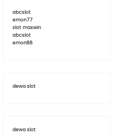
abcslot
emon77
slot maxwin
abcslot
emon88
dewa slot
dewa slot