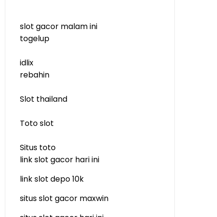
slot gacor malam ini
togelup
idlix
rebahin
Slot thailand
Toto slot
Situs toto
link slot gacor hari ini
link slot depo 10k
situs slot gacor maxwin