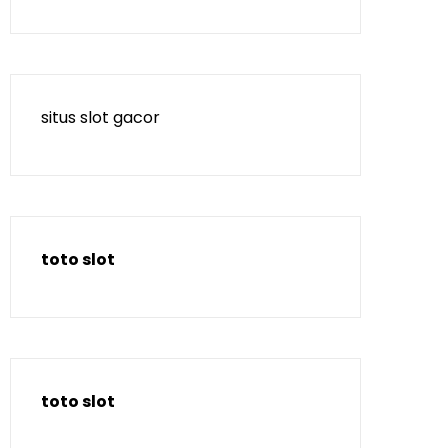
situs slot gacor
toto slot
toto slot