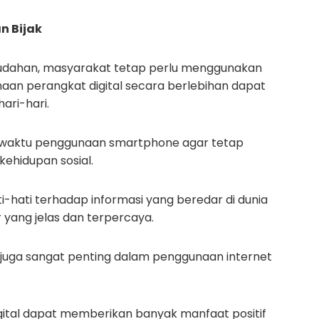
n Bijak
dahan, masyarakat tetap perlu menggunakan
naan perangkat digital secara berlebihan dapat
ari-hari.
r waktu penggunaan smartphone agar tetap
ehidupan sosial.
ti-hati terhadap informasi yang beredar di dunia
r yang jelas dan terpercaya.
 juga sangat penting dalam penggunaan internet
gital dapat memberikan banyak manfaat positif