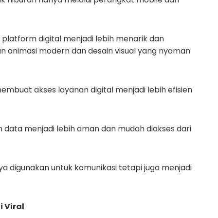
platform digital menjadi lebih menarik dan
an animasi modern dan desain visual yang nyaman
membuat akses layanan digital menjadi lebih efisien
data menjadi lebih aman dan mudah diakses dari
nya digunakan untuk komunikasi tetapi juga menjadi
 Viral