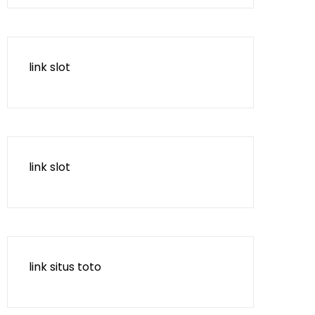
link slot
link slot
link situs toto