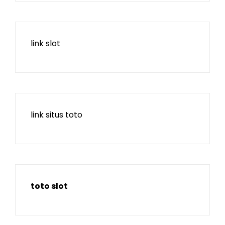
link slot
link situs toto
toto slot