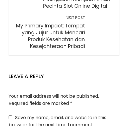
Pecinta Slot Online Digital
NEXT POST
My Primary Impact: Tempat
yang Jujur untuk Mencari
Produk Kesehatan dan
Kesejahteraan Pribadi
LEAVE A REPLY
Your email address will not be published.
Required fields are marked
*
Save my name, email, and website in this
browser for the next time I comment.