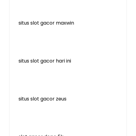
situs slot gacor maxwin
situs slot gacor hari ini
situs slot gacor zeus