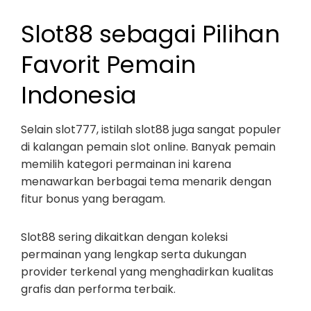
Slot88 sebagai Pilihan
Favorit Pemain
Indonesia
Selain slot777, istilah slot88 juga sangat populer
di kalangan pemain slot online. Banyak pemain
memilih kategori permainan ini karena
menawarkan berbagai tema menarik dengan
fitur bonus yang beragam.
Slot88 sering dikaitkan dengan koleksi
permainan yang lengkap serta dukungan
provider terkenal yang menghadirkan kualitas
grafis dan performa terbaik.