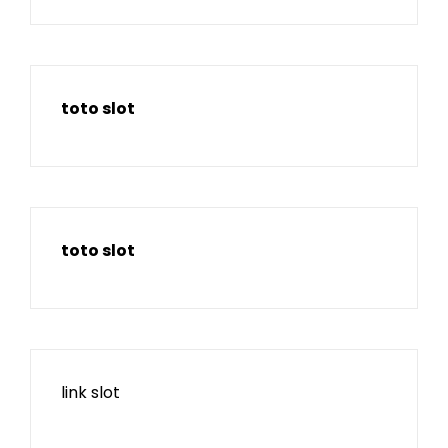
toto slot
toto slot
link slot