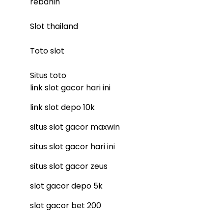
rebahin
Slot thailand
Toto slot
Situs toto
link slot gacor hari ini
link slot depo 10k
situs slot gacor maxwin
situs slot gacor hari ini
situs slot gacor zeus
slot gacor depo 5k
slot gacor bet 200