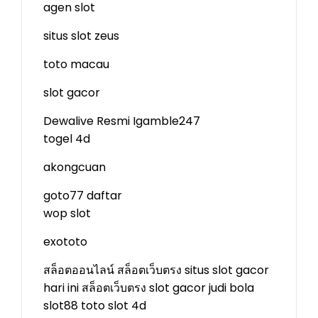
agen slot
situs slot zeus
toto macau
slot gacor
Dewalive Resmi
Igamble247
togel 4d
akongcuan
goto77 daftar
wop slot
exototo
สล็อตออนไลน์
สล็อตเว็บตรง
situs slot gacor
hari ini
สล็อตเว็บตรง
slot gacor
judi bola
slot88
toto slot 4d