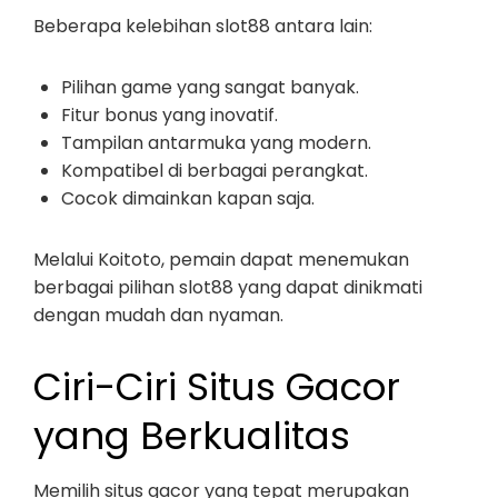
Beberapa kelebihan slot88 antara lain:
Pilihan game yang sangat banyak.
Fitur bonus yang inovatif.
Tampilan antarmuka yang modern.
Kompatibel di berbagai perangkat.
Cocok dimainkan kapan saja.
Melalui Koitoto, pemain dapat menemukan
berbagai pilihan slot88 yang dapat dinikmati
dengan mudah dan nyaman.
Ciri-Ciri Situs Gacor
yang Berkualitas
Memilih situs gacor yang tepat merupakan