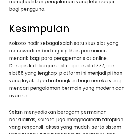
menghadirkan pengalaman yang lebih segar
bagi pengguna.
Kesimpulan
Koitoto hadir sebagai salah satu situs slot yang
menawarkan berbagai pilihan permainan
menarik bagi para penggemar slot online.
Dengan koleksi game slot gacor, slot777, dan
slot88 yang lengkap, platform ini menjadi pilihan
yang layak dipertimbangkan bagi mereka yang
mencari pengalaman bermain yang modern dan
nyaman.
Selain menyediakan beragam permainan
berkualitas, Koitoto juga menghadirkan tampilan
yang responsif, akses yang mudah, serta sistem