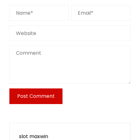
slot maxwin