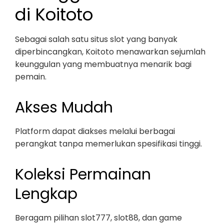
di Koitoto
Sebagai salah satu situs slot yang banyak
diperbincangkan, Koitoto menawarkan sejumlah
keunggulan yang membuatnya menarik bagi
pemain.
Akses Mudah
Platform dapat diakses melalui berbagai
perangkat tanpa memerlukan spesifikasi tinggi.
Koleksi Permainan
Lengkap
Beragam pilihan slot777, slot88, dan game