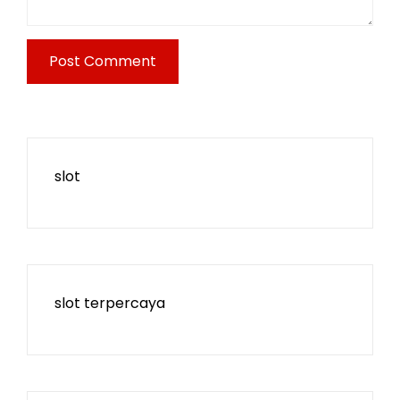
slot
slot terpercaya