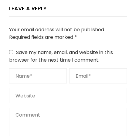
LEAVE A REPLY
Your email address will not be published.
Required fields are marked
*
Save my name, email, and website in this
browser for the next time I comment.