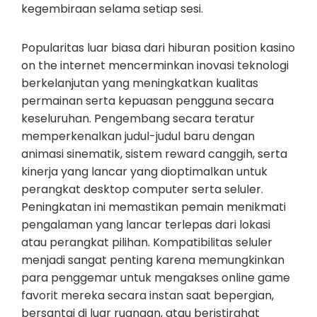
kegembiraan selama setiap sesi.
Popularitas luar biasa dari hiburan position kasino
on the internet mencerminkan inovasi teknologi
berkelanjutan yang meningkatkan kualitas
permainan serta kepuasan pengguna secara
keseluruhan. Pengembang secara teratur
memperkenalkan judul-judul baru dengan
animasi sinematik, sistem reward canggih, serta
kinerja yang lancar yang dioptimalkan untuk
perangkat desktop computer serta seluler.
Peningkatan ini memastikan pemain menikmati
pengalaman yang lancar terlepas dari lokasi
atau perangkat pilihan. Kompatibilitas seluler
menjadi sangat penting karena memungkinkan
para penggemar untuk mengakses online game
favorit mereka secara instan saat bepergian,
bersantai di luar ruangan, atau beristirahat