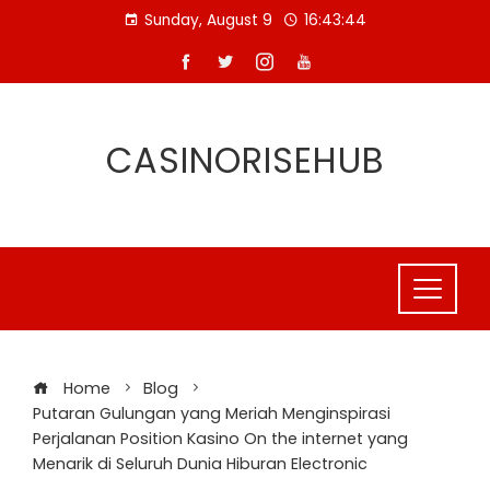
Skip
Sunday, August 9
16:43:45
to
content
CASINORISEHUB
Home
Blog
Putaran Gulungan yang Meriah Menginspirasi
Perjalanan Position Kasino On the internet yang
Menarik di Seluruh Dunia Hiburan Electronic