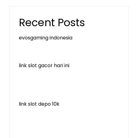
Recent Posts
evosgaming indonesia
link slot gacor hari ini
link slot depo 10k