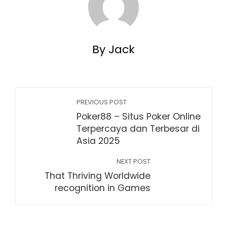
By Jack
PREVIOUS POST
Poker88 – Situs Poker Online
Terpercaya dan Terbesar di
Asia 2025
NEXT POST
That Thriving Worldwide
recognition in Games