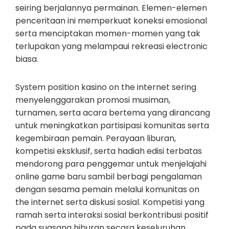
seiring berjalannya permainan. Elemen-elemen
penceritaan ini memperkuat koneksi emosional
serta menciptakan momen-momen yang tak
terlupakan yang melampaui rekreasi electronic
biasa.
System position kasino on the internet sering
menyelenggarakan promosi musiman,
turnamen, serta acara bertema yang dirancang
untuk meningkatkan partisipasi komunitas serta
kegembiraan pemain. Perayaan liburan,
kompetisi eksklusif, serta hadiah edisi terbatas
mendorong para penggemar untuk menjelajahi
online game baru sambil berbagi pengalaman
dengan sesama pemain melalui komunitas on
the internet serta diskusi sosial. Kompetisi yang
ramah serta interaksi sosial berkontribusi positif
pada suasana hiburan secara keseluruhan,