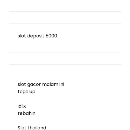
slot deposit 5000
slot gacor malam ini
togelup
idlix
rebahin
Slot thailand