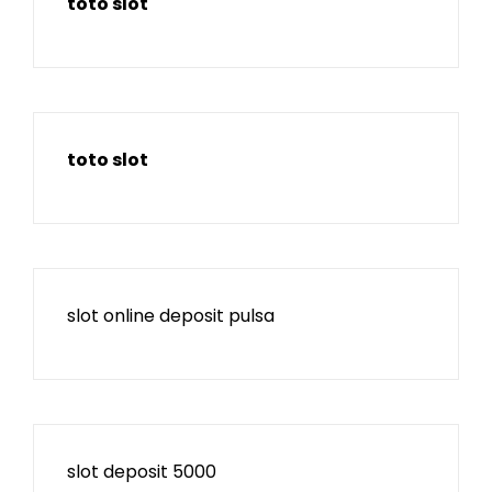
toto slot
toto slot
slot online deposit pulsa
slot deposit 5000