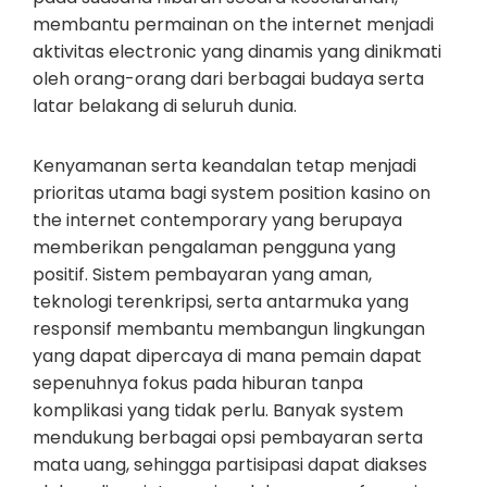
membantu permainan on the internet menjadi
aktivitas electronic yang dinamis yang dinikmati
oleh orang-orang dari berbagai budaya serta
latar belakang di seluruh dunia.
Kenyamanan serta keandalan tetap menjadi
prioritas utama bagi system position kasino on
the internet contemporary yang berupaya
memberikan pengalaman pengguna yang
positif. Sistem pembayaran yang aman,
teknologi terenkripsi, serta antarmuka yang
responsif membantu membangun lingkungan
yang dapat dipercaya di mana pemain dapat
sepenuhnya fokus pada hiburan tanpa
komplikasi yang tidak perlu. Banyak system
mendukung berbagai opsi pembayaran serta
mata uang, sehingga partisipasi dapat diakses