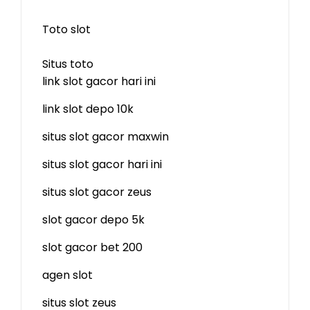
Toto slot
Situs toto
link slot gacor hari ini
link slot depo 10k
situs slot gacor maxwin
situs slot gacor hari ini
situs slot gacor zeus
slot gacor depo 5k
slot gacor bet 200
agen slot
situs slot zeus