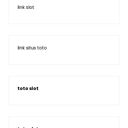
link slot
link situs toto
toto slot