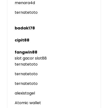
menara4d
ternatetoto
badak178
cipit88
fangwin88
slot gacor
slot88
ternatetoto
ternatetoto
ternatetoto
alexistogel
Atomic wallet