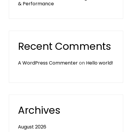
& Performance
Recent Comments
A WordPress Commenter
on
Hello world!
Archives
August 2026