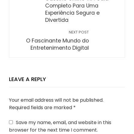
Completo Para Uma
Experiência Segura e
Divertida
NEXT POST
O Fascinante Mundo do
Entretenimento Digital
LEAVE A REPLY
Your email address will not be published.
Required fields are marked
*
Save my name, email, and website in this
browser for the next time I comment.