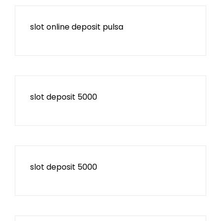
slot online deposit pulsa
slot deposit 5000
slot deposit 5000