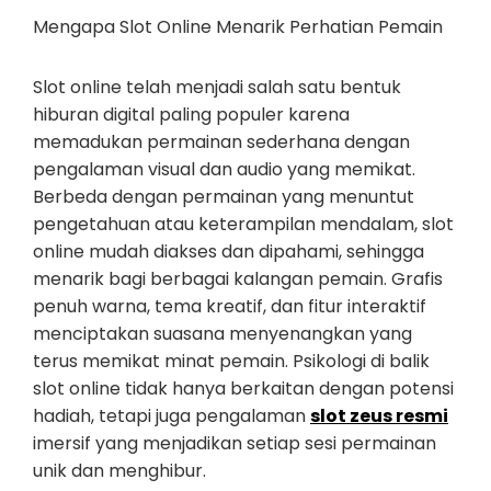
Mengapa Slot Online Menarik Perhatian Pemain
Slot online telah menjadi salah satu bentuk
hiburan digital paling populer karena
memadukan permainan sederhana dengan
pengalaman visual dan audio yang memikat.
Berbeda dengan permainan yang menuntut
pengetahuan atau keterampilan mendalam, slot
online mudah diakses dan dipahami, sehingga
menarik bagi berbagai kalangan pemain. Grafis
penuh warna, tema kreatif, dan fitur interaktif
menciptakan suasana menyenangkan yang
terus memikat minat pemain. Psikologi di balik
slot online tidak hanya berkaitan dengan potensi
hadiah, tetapi juga pengalaman
slot zeus resmi
imersif yang menjadikan setiap sesi permainan
unik dan menghibur.