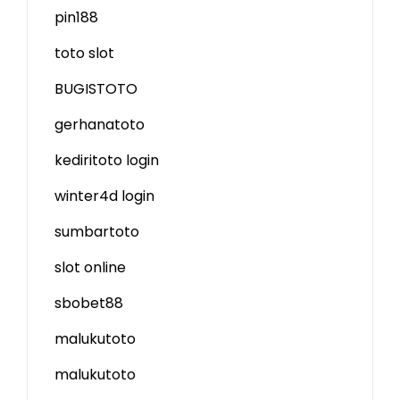
pin188
toto slot
BUGISTOTO
gerhanatoto
kediritoto login
winter4d login
sumbartoto
slot online
sbobet88
malukutoto
malukutoto