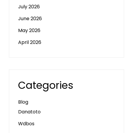
July 2026
June 2026
May 2026
April 2026
Categories
Blog
Danatoto
Wdbos