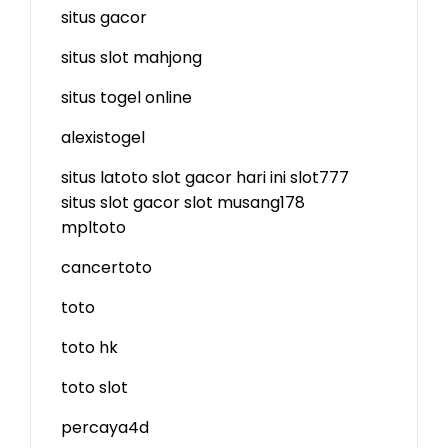
situs gacor
situs slot mahjong
situs togel online
alexistogel
situs latoto
slot gacor hari ini
slot777
situs slot gacor
slot
musang178
mpltoto
cancertoto
toto
toto hk
toto slot
percaya4d