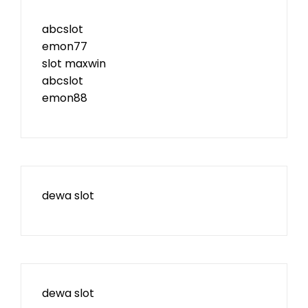
abcslot
emon77
slot maxwin
abcslot
emon88
dewa slot
dewa slot