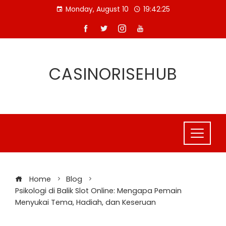
Skip
Monday, August 10
19:42:26
to
content
CASINORISEHUB
Home
Blog
Psikologi di Balik Slot Online: Mengapa Pemain
Menyukai Tema, Hadiah, dan Keseruan