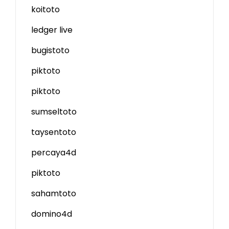
koitoto
ledger live
bugistoto
piktoto
piktoto
sumseltoto
taysentoto
percaya4d
piktoto
sahamtoto
domino4d