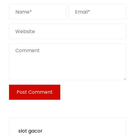
slot gacor