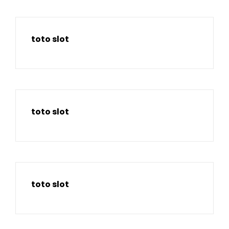
toto slot
toto slot
toto slot