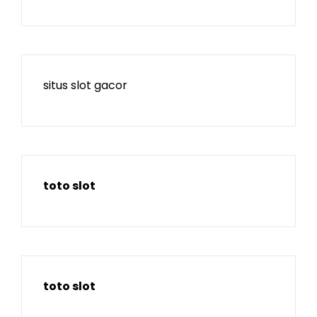
situs slot gacor
toto slot
toto slot