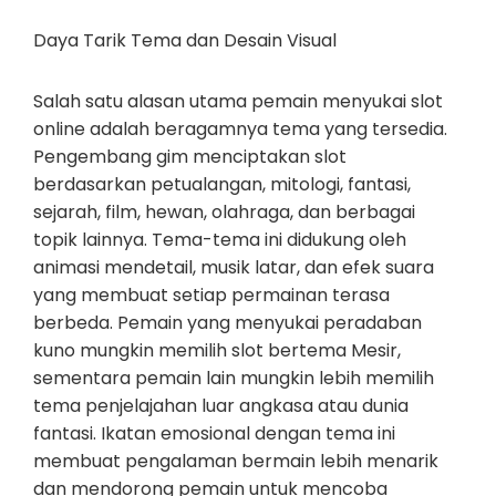
Daya Tarik Tema dan Desain Visual
Salah satu alasan utama pemain menyukai slot
online adalah beragamnya tema yang tersedia.
Pengembang gim menciptakan slot
berdasarkan petualangan, mitologi, fantasi,
sejarah, film, hewan, olahraga, dan berbagai
topik lainnya. Tema-tema ini didukung oleh
animasi mendetail, musik latar, dan efek suara
yang membuat setiap permainan terasa
berbeda. Pemain yang menyukai peradaban
kuno mungkin memilih slot bertema Mesir,
sementara pemain lain mungkin lebih memilih
tema penjelajahan luar angkasa atau dunia
fantasi. Ikatan emosional dengan tema ini
membuat pengalaman bermain lebih menarik
dan mendorong pemain untuk mencoba