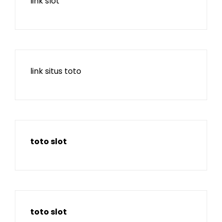
link slot
link situs toto
toto slot
toto slot