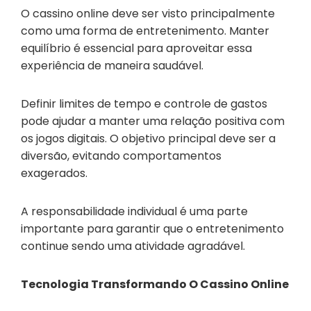
O cassino online deve ser visto principalmente
como uma forma de entretenimento. Manter
equilíbrio é essencial para aproveitar essa
experiência de maneira saudável.
Definir limites de tempo e controle de gastos
pode ajudar a manter uma relação positiva com
os jogos digitais. O objetivo principal deve ser a
diversão, evitando comportamentos
exagerados.
A responsabilidade individual é uma parte
importante para garantir que o entretenimento
continue sendo uma atividade agradável.
Tecnologia Transformando O Cassino Online