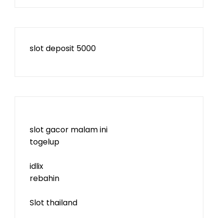
slot deposit 5000
slot gacor malam ini
togelup
idlix
rebahin
Slot thailand