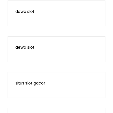
dewa slot
dewa slot
situs slot gacor