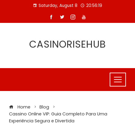
Skip
Saturday, August 8
20:56:20
to
content
CASINORISEHUB
Home
Blog
Cassino Online VIP: Guia Completo Para Uma
Experiência Segura e Divertida