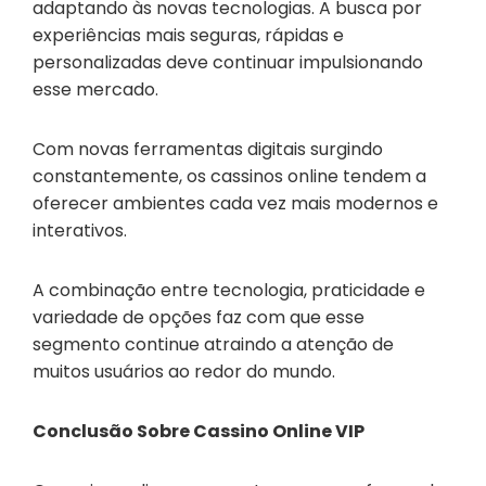
adaptando às novas tecnologias. A busca por
experiências mais seguras, rápidas e
personalizadas deve continuar impulsionando
esse mercado.
Com novas ferramentas digitais surgindo
constantemente, os cassinos online tendem a
oferecer ambientes cada vez mais modernos e
interativos.
A combinação entre tecnologia, praticidade e
variedade de opções faz com que esse
segmento continue atraindo a atenção de
muitos usuários ao redor do mundo.
Conclusão Sobre Cassino Online VIP