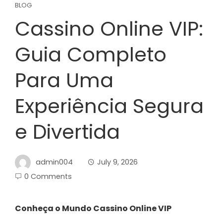
BLOG
Cassino Online VIP:
Guia Completo
Para Uma
Experiência Segura
e Divertida
admin004
July 9, 2026
0 Comments
Conheça o Mundo Cassino Online VIP