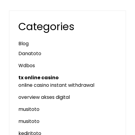
Categories
Blog
Danatoto
Wdbos
tx online casino
online casino instant withdrawal
overview akses digital
musitoto
musitoto
kediritoto