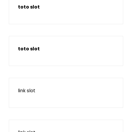
toto slot
toto slot
link slot