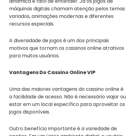
dinâmica e fácil de entender. Já os jogos de
máquinas digitais chamam atenção pelos temas
variados, animações modernas e diferentes
recursos especiais.
A diversidade de jogos é um dos principais
motivos que tornam os cassinos online atrativos
para muitos usuários.
Vantagens Do Cassino Online VIP
Uma das maiores vantagens do cassino online é
a facilidade de acesso. Não é necessário viajar ou
estar em um local específico para aproveitar os
jogos disponíveis.
Outro benefício importante é a variedade de