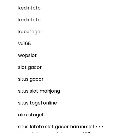
kediritoto
kediritoto
kubutogel
vu168
wopslot
slot gacor
situs gacor
situs slot mahjong
situs togel online
alexistogel
situs latoto
slot gacor hari ini
slot777