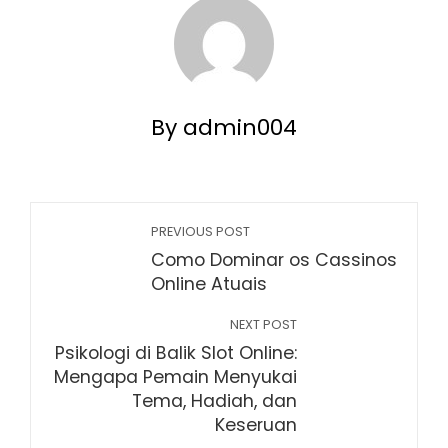
By admin004
PREVIOUS POST
Como Dominar os Cassinos
Online Atuais
NEXT POST
Psikologi di Balik Slot Online:
Mengapa Pemain Menyukai
Tema, Hadiah, dan
Keseruan