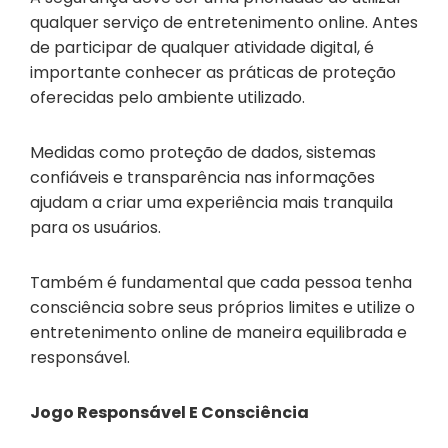
qualquer serviço de entretenimento online. Antes
de participar de qualquer atividade digital, é
importante conhecer as práticas de proteção
oferecidas pelo ambiente utilizado.
Medidas como proteção de dados, sistemas
confiáveis e transparência nas informações
ajudam a criar uma experiência mais tranquila
para os usuários.
Também é fundamental que cada pessoa tenha
consciência sobre seus próprios limites e utilize o
entretenimento online de maneira equilibrada e
responsável.
Jogo Responsável E Consciência