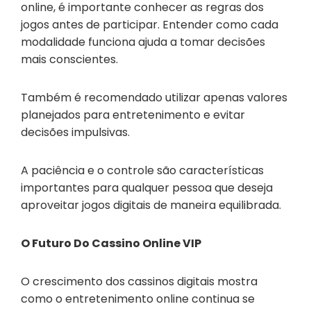
online, é importante conhecer as regras dos
jogos antes de participar. Entender como cada
modalidade funciona ajuda a tomar decisões
mais conscientes.
Também é recomendado utilizar apenas valores
planejados para entretenimento e evitar
decisões impulsivas.
A paciência e o controle são características
importantes para qualquer pessoa que deseja
aproveitar jogos digitais de maneira equilibrada.
O Futuro Do Cassino Online VIP
O crescimento dos cassinos digitais mostra
como o entretenimento online continua se