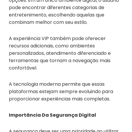
opções. Em um único ambiente digital, o usuário
pode encontrar diferentes categorias de
entretenimento, escolhendo aquelas que
combinam melhor com seu estilo.
A experiência VIP também pode oferecer
recursos adicionais, como ambientes
personalizados, atendimento diferenciado e
ferramentas que tornam a navegação mais
confortável.
A tecnologia moderna permite que essas
plataformas estejam sempre evoluindo para
proporcionar experiências mais completas.
Importância Da Segurança Digital
A segurança deve ser uma prioridade ao utilizar