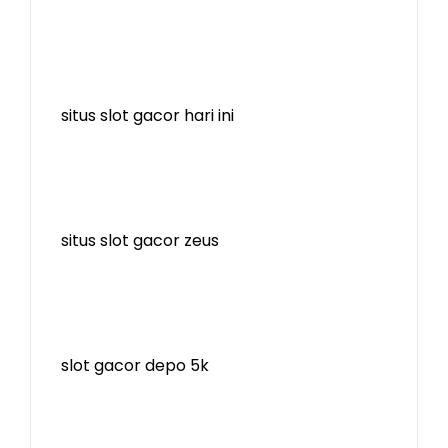
situs slot gacor hari ini
situs slot gacor zeus
slot gacor depo 5k