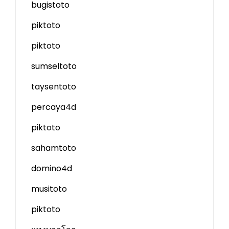
bugistoto
piktoto
piktoto
sumseltoto
taysentoto
percaya4d
piktoto
sahamtoto
domino4d
musitoto
piktoto