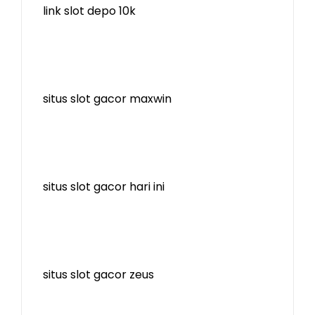
link slot depo 10k
situs slot gacor maxwin
situs slot gacor hari ini
situs slot gacor zeus