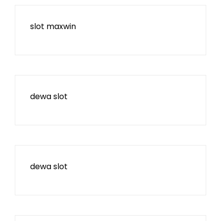
slot maxwin
dewa slot
dewa slot