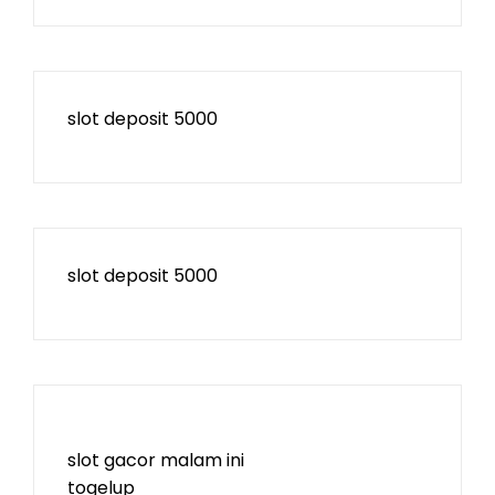
slot deposit 5000
slot deposit 5000
slot gacor malam ini
togelup