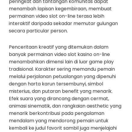
peringkat dan tantangan komunitas dapat
menambah lapisan kegembiraan, membuat
permainan video slot on-line terasa lebih
interaktif daripada sekadar memutar gulungan
secara particular person.
Penceritaan kreatif yang ditemukan dalam
banyak permainan video slot kasino on-line
menambahkan dimensi lain di luar game play
tradisional. Karakter sering memandu pemain
melalui perjalanan petualangan yang dipenuhi
dengan harta karun tersembunyi, simbol
misterius, dan putaran benefit yang menarik.
Efek suara yang dirancang dengan cermat,
animasi sinematik, dan rangkaian aesthetic yang
menarik berkontribusi pada pengalaman
mendalam yang mendorong pemain untuk
kembali ke judul favorit sambil juga menjelajahi