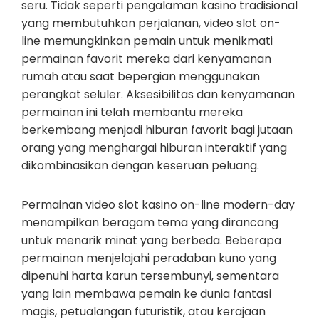
seru. Tidak seperti pengalaman kasino tradisional
yang membutuhkan perjalanan, video slot on-
line memungkinkan pemain untuk menikmati
permainan favorit mereka dari kenyamanan
rumah atau saat bepergian menggunakan
perangkat seluler. Aksesibilitas dan kenyamanan
permainan ini telah membantu mereka
berkembang menjadi hiburan favorit bagi jutaan
orang yang menghargai hiburan interaktif yang
dikombinasikan dengan keseruan peluang.
Permainan video slot kasino on-line modern-day
menampilkan beragam tema yang dirancang
untuk menarik minat yang berbeda. Beberapa
permainan menjelajahi peradaban kuno yang
dipenuhi harta karun tersembunyi, sementara
yang lain membawa pemain ke dunia fantasi
magis, petualangan futuristik, atau kerajaan