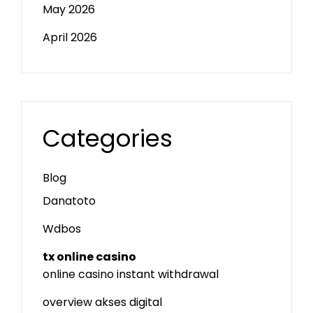
May 2026
April 2026
Categories
Blog
Danatoto
Wdbos
tx online casino
online casino instant withdrawal
overview akses digital