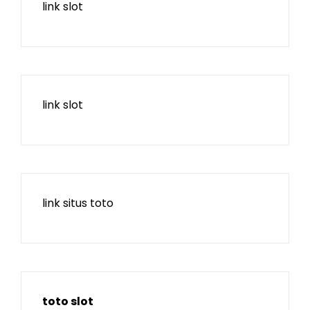
link slot
link slot
link situs toto
toto slot