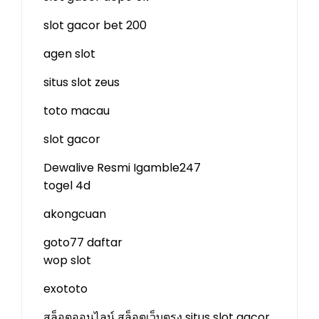
slot gacor bet 200
agen slot
situs slot zeus
toto macau
slot gacor
Dewalive Resmi
Igamble247
togel 4d
akongcuan
goto77 daftar
wop slot
exototo
สล็อตออนไลน์
สล็อตเว็บตรง
situs slot gacor