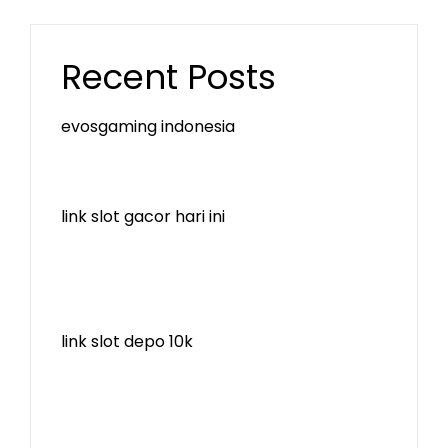
Recent Posts
evosgaming indonesia
link slot gacor hari ini
link slot depo 10k