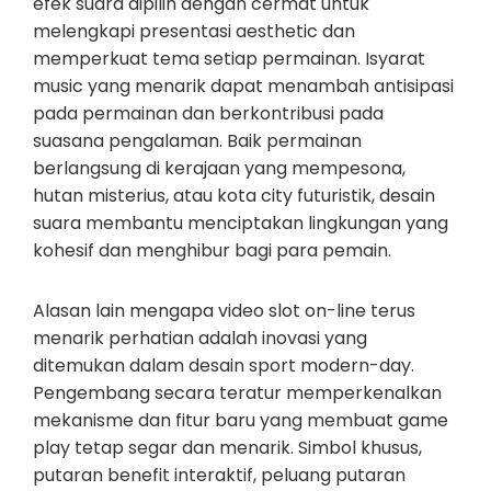
efek suara dipilih dengan cermat untuk
melengkapi presentasi aesthetic dan
memperkuat tema setiap permainan. Isyarat
music yang menarik dapat menambah antisipasi
pada permainan dan berkontribusi pada
suasana pengalaman. Baik permainan
berlangsung di kerajaan yang mempesona,
hutan misterius, atau kota city futuristik, desain
suara membantu menciptakan lingkungan yang
kohesif dan menghibur bagi para pemain.
Alasan lain mengapa video slot on-line terus
menarik perhatian adalah inovasi yang
ditemukan dalam desain sport modern-day.
Pengembang secara teratur memperkenalkan
mekanisme dan fitur baru yang membuat game
play tetap segar dan menarik. Simbol khusus,
putaran benefit interaktif, peluang putaran