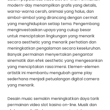
modern-day menampilkan grafis yang details,
warna-warna cerah, animasi yang halus, dan
simbol-simbol yang dirancang dengan cermat
yang menghidupkan setiap tema. Pengembang
menginvestasikan upaya yang cukup besar
untuk menciptakan lingkungan yang menarik
secara aesthetic yang menarik perhatian dan
meningkatkan pengalaman secara keseluruhan.
Banyak permainan menyertakan pengantar
sinematik dan efek aesthetic yang mengesankan
yang menciptakan rasa imersi. Elemen-elemen
artistik ini membantu mengubah game play
sederhana menjadi petualangan digital camera
yang menarik.
Desain music semakin meningkatkan daya tarik
permainan video slot kasino on-line. Musik dan