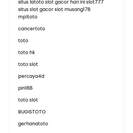
situs latoto
slot gacor hari ini
slot777
situs slot gacor
slot
musang178
mpltoto
cancertoto
toto
toto hk
toto slot
percaya4d
pin188
toto slot
BUGISTOTO
gerhanatoto