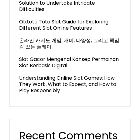
Solution to Undertake Intricate
Difficulties
Olxtoto Toto Slot Guide for Exploring
Different Slot Online Features
온라인 카지노 게임: 재미, 다양성, 그리고 책임
감 있는 플레이
Slot Gacor Mengenal Konsep Permainan
Slot Berbasis Digital
Understanding Online Slot Games: How
They Work, What to Expect, and How to
Play Responsibly
Recent Comments