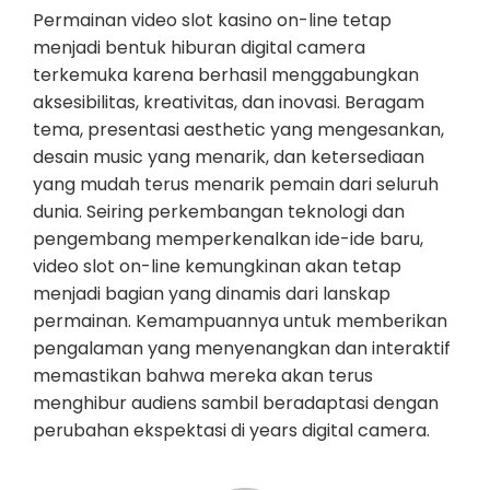
Permainan video slot kasino on-line tetap
menjadi bentuk hiburan digital camera
terkemuka karena berhasil menggabungkan
aksesibilitas, kreativitas, dan inovasi. Beragam
tema, presentasi aesthetic yang mengesankan,
desain music yang menarik, dan ketersediaan
yang mudah terus menarik pemain dari seluruh
dunia. Seiring perkembangan teknologi dan
pengembang memperkenalkan ide-ide baru,
video slot on-line kemungkinan akan tetap
menjadi bagian yang dinamis dari lanskap
permainan. Kemampuannya untuk memberikan
pengalaman yang menyenangkan dan interaktif
memastikan bahwa mereka akan terus
menghibur audiens sambil beradaptasi dengan
perubahan ekspektasi di years digital camera.