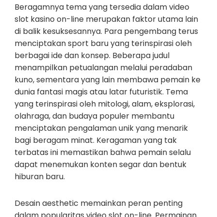
Beragamnya tema yang tersedia dalam video
slot kasino on-line merupakan faktor utama lain
di balik kesuksesannya. Para pengembang terus
menciptakan sport baru yang terinspirasi oleh
berbagai ide dan konsep. Beberapa judul
menampilkan petualangan melalui peradaban
kuno, sementara yang lain membawa pemain ke
dunia fantasi magis atau latar futuristik. Tema
yang terinspirasi oleh mitologi, alam, eksplorasi,
olahraga, dan budaya populer membantu
menciptakan pengalaman unik yang menarik
bagi beragam minat. Keragaman yang tak
terbatas ini memastikan bahwa pemain selalu
dapat menemukan konten segar dan bentuk
hiburan baru.
Desain aesthetic memainkan peran penting
dalam popularitas video slot on-line. Permainan