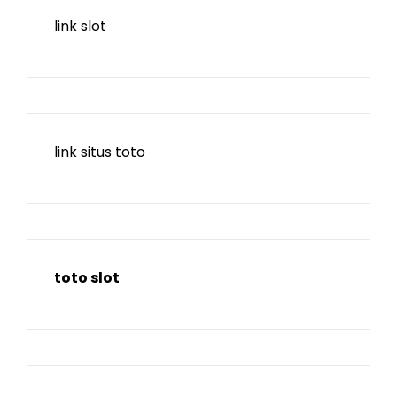
link slot
link situs toto
toto slot