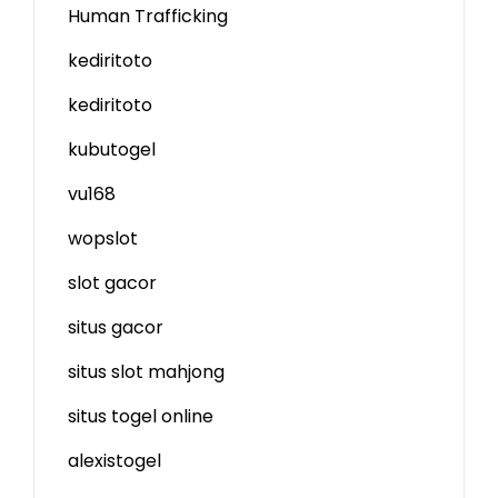
Human Trafficking
kediritoto
kediritoto
kubutogel
vu168
wopslot
slot gacor
situs gacor
situs slot mahjong
situs togel online
alexistogel