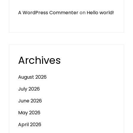
A WordPress Commenter
on
Hello world!
Archives
August 2026
July 2026
June 2026
May 2026
April 2026