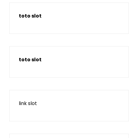
toto slot
toto slot
link slot