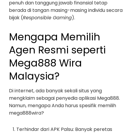
penuh dan tanggung jawab finansial tetap
berada di tangan masing-masing individu secara
bijak (
Responsible Gaming
).
Mengapa Memilih
Agen Resmi seperti
Mega888 Wira
Malaysia?
Di internet, ada banyak sekali situs yang
mengklaim sebagai penyedia aplikasi Mega888.
Namun, mengapa Anda harus spesifik memilih
mega888wira?
Terhindar dari APK Palsu: Banyak peretas