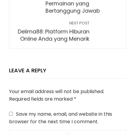
Permainan yang
Bertanggung Jawab
NEXT POST
Delima88: Platform Hiburan
Online Anda yang Menarik
LEAVE A REPLY
Your email address will not be published.
Required fields are marked
*
Save my name, email, and website in this
browser for the next time I comment.