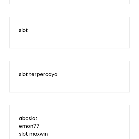
slot
slot terpercaya
abcslot
emon77
slot maxwin