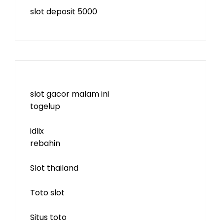
slot deposit 5000
slot gacor malam ini
togelup
idlix
rebahin
Slot thailand
Toto slot
Situs toto