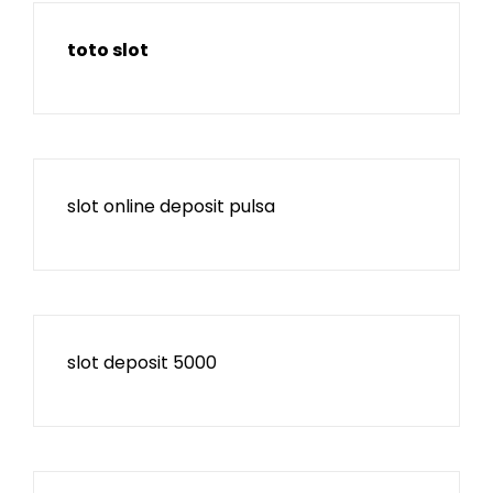
toto slot
slot online deposit pulsa
slot deposit 5000