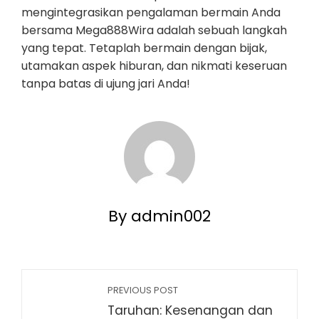
mengintegrasikan pengalaman bermain Anda
bersama Mega888Wira adalah sebuah langkah
yang tepat. Tetaplah bermain dengan bijak,
utamakan aspek hiburan, dan nikmati keseruan
tanpa batas di ujung jari Anda!
By admin002
PREVIOUS POST
Taruhan: Kesenangan dan