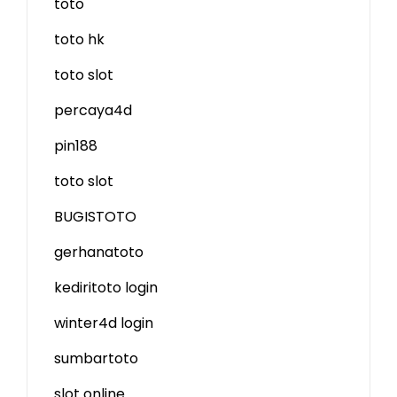
toto
toto hk
toto slot
percaya4d
pin188
toto slot
BUGISTOTO
gerhanatoto
kediritoto login
winter4d login
sumbartoto
slot online