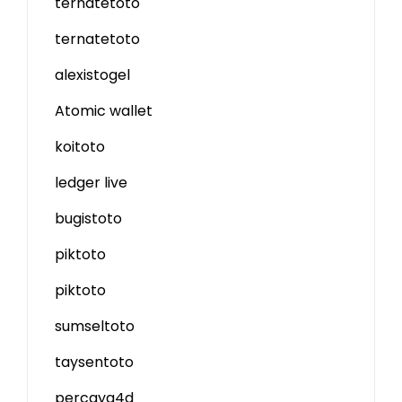
ternatetoto
ternatetoto
alexistogel
Atomic wallet
koitoto
ledger live
bugistoto
piktoto
piktoto
sumseltoto
taysentoto
percaya4d