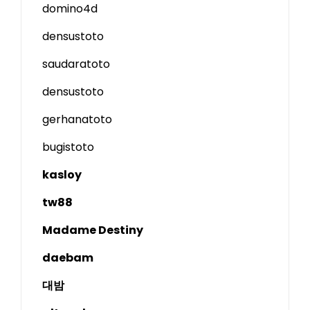
domino4d
densustoto
saudaratoto
densustoto
gerhanatoto
bugistoto
kasloy
tw88
Madame Destiny
daebam
대밤