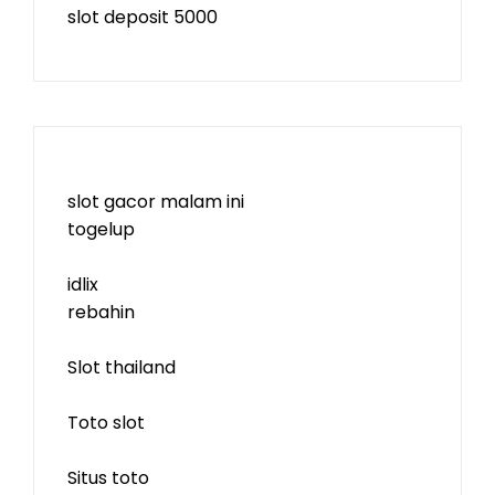
slot deposit 5000
slot gacor malam ini
togelup
idlix
rebahin
Slot thailand
Toto slot
Situs toto