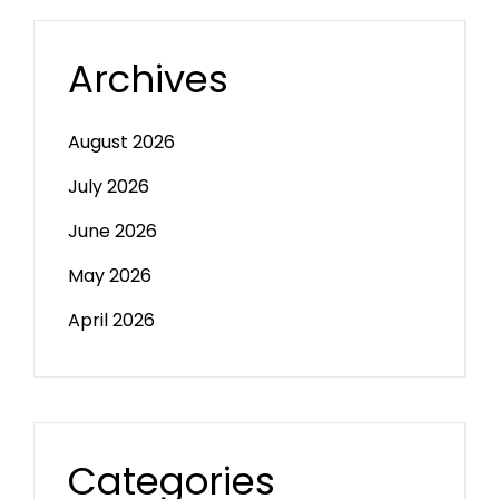
Archives
August 2026
July 2026
June 2026
May 2026
April 2026
Categories