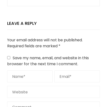
LEAVE A REPLY
Your email address will not be published.
Required fields are marked
*
Save my name, email, and website in this
browser for the next time I comment.