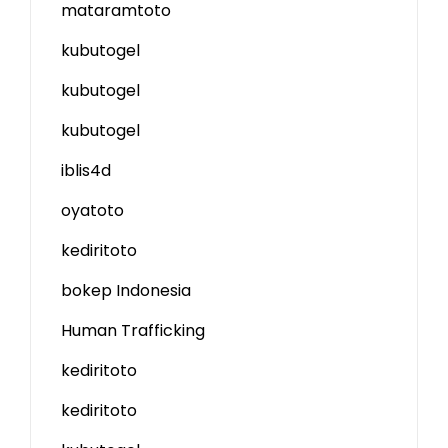
mataramtoto
kubutogel
kubutogel
kubutogel
iblis4d
oyatoto
kediritoto
bokep Indonesia
Human Trafficking
kediritoto
kediritoto