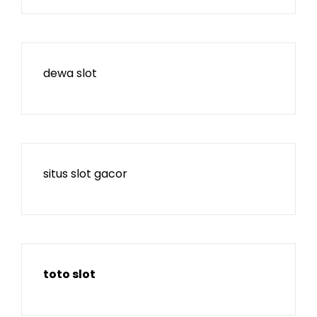
dewa slot
situs slot gacor
toto slot