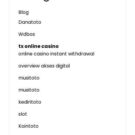
Blog
Danatoto
Wdbos
tx online casino
online casino instant withdrawal
overview akses digital
musitoto
musitoto
kediritoto
slot
Kointoto