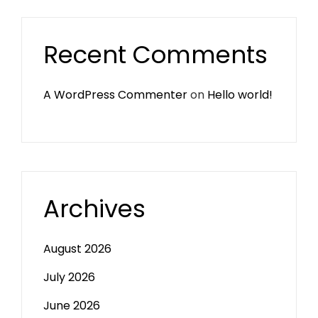
Recent Comments
A WordPress Commenter
on
Hello world!
Archives
August 2026
July 2026
June 2026