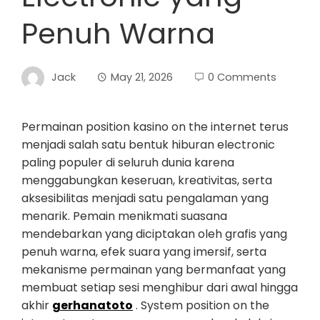
Penuh Warna
Jack
May 21, 2026
0 Comments
Permainan position kasino on the internet terus
menjadi salah satu bentuk hiburan electronic
paling populer di seluruh dunia karena
menggabungkan keseruan, kreativitas, serta
aksesibilitas menjadi satu pengalaman yang
menarik. Pemain menikmati suasana
mendebarkan yang diciptakan oleh grafis yang
penuh warna, efek suara yang imersif, serta
mekanisme permainan yang bermanfaat yang
membuat setiap sesi menghibur dari awal hingga
akhir
gerhanatoto
. System position on the