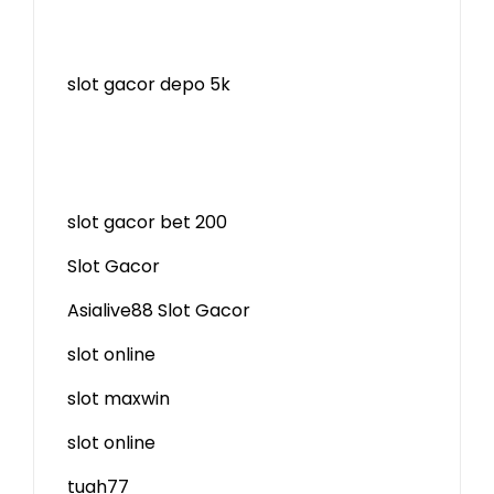
slot gacor depo 5k
slot gacor bet 200
Slot Gacor
Asialive88 Slot Gacor
slot online
slot maxwin
slot online
tuah77