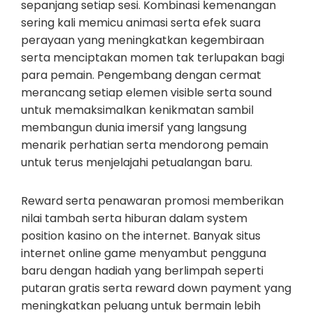
sepanjang setiap sesi. Kombinasi kemenangan
sering kali memicu animasi serta efek suara
perayaan yang meningkatkan kegembiraan
serta menciptakan momen tak terlupakan bagi
para pemain. Pengembang dengan cermat
merancang setiap elemen visible serta sound
untuk memaksimalkan kenikmatan sambil
membangun dunia imersif yang langsung
menarik perhatian serta mendorong pemain
untuk terus menjelajahi petualangan baru.
Reward serta penawaran promosi memberikan
nilai tambah serta hiburan dalam system
position kasino on the internet. Banyak situs
internet online game menyambut pengguna
baru dengan hadiah yang berlimpah seperti
putaran gratis serta reward down payment yang
meningkatkan peluang untuk bermain lebih