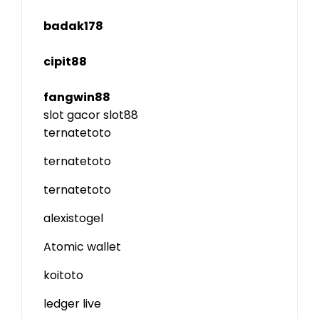
badak178
cipit88
fangwin88
slot gacor
slot88
ternatetoto
ternatetoto
ternatetoto
alexistogel
Atomic wallet
koitoto
ledger live