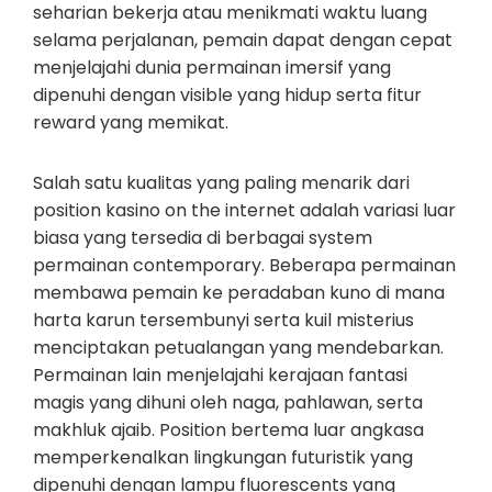
seharian bekerja atau menikmati waktu luang
selama perjalanan, pemain dapat dengan cepat
menjelajahi dunia permainan imersif yang
dipenuhi dengan visible yang hidup serta fitur
reward yang memikat.
Salah satu kualitas yang paling menarik dari
position kasino on the internet adalah variasi luar
biasa yang tersedia di berbagai system
permainan contemporary. Beberapa permainan
membawa pemain ke peradaban kuno di mana
harta karun tersembunyi serta kuil misterius
menciptakan petualangan yang mendebarkan.
Permainan lain menjelajahi kerajaan fantasi
magis yang dihuni oleh naga, pahlawan, serta
makhluk ajaib. Position bertema luar angkasa
memperkenalkan lingkungan futuristik yang
dipenuhi dengan lampu fluorescents yang