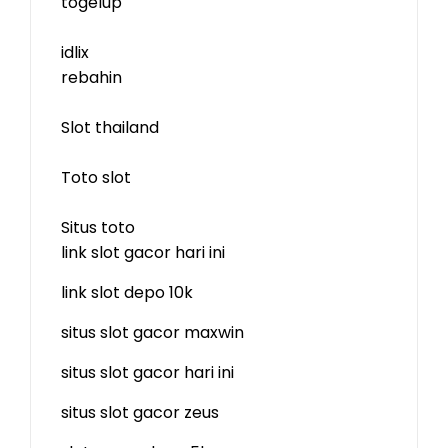
togelup
idlix
rebahin
Slot thailand
Toto slot
Situs toto
link slot gacor hari ini
link slot depo 10k
situs slot gacor maxwin
situs slot gacor hari ini
situs slot gacor zeus