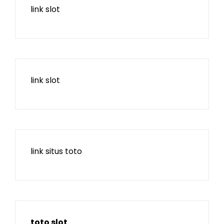
link slot
link slot
link situs toto
toto slot