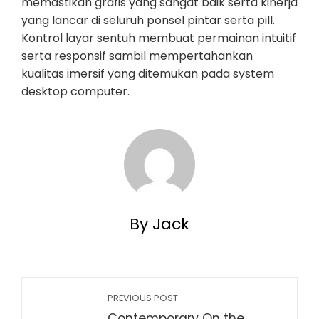
memastikan grafis yang sangat baik serta kinerja
yang lancar di seluruh ponsel pintar serta pill.
Kontrol layar sentuh membuat permainan intuitif
serta responsif sambil mempertahankan
kualitas imersif yang ditemukan pada system
desktop computer.
By Jack
PREVIOUS POST
Contemporary On the