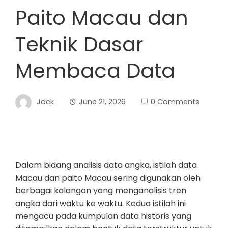
Paito Macau dan
Teknik Dasar
Membaca Data
Jack
June 21, 2026
0 Comments
Dalam bidang analisis data angka, istilah data
Macau dan paito Macau sering digunakan oleh
berbagai kalangan yang menganalisis tren
angka dari waktu ke waktu. Kedua istilah ini
mengacu pada kumpulan data historis yang