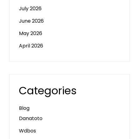
July 2026
June 2026
May 2026
April 2026
Categories
Blog
Danatoto
Wdbos