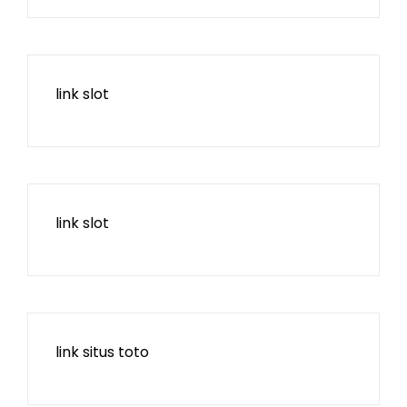
link slot
link slot
link situs toto