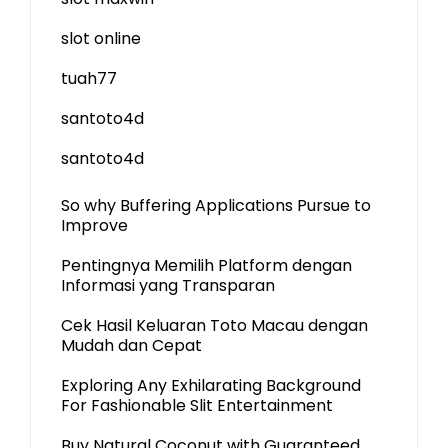
slot online
tuah77
santoto4d
santoto4d
So why Buffering Applications Pursue to
Improve
Pentingnya Memilih Platform dengan
Informasi yang Transparan
Cek Hasil Keluaran Toto Macau dengan
Mudah dan Cepat
Exploring Any Exhilarating Background
For Fashionable Slit Entertainment
Buy Natural Coconut with Guaranteed