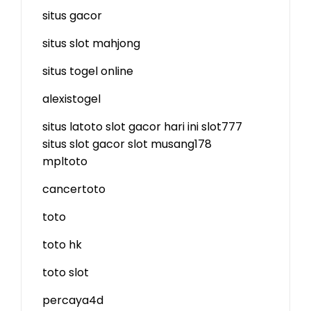
situs gacor
situs slot mahjong
situs togel online
alexistogel
situs latoto
slot gacor hari ini
slot777
situs slot gacor
slot
musang178
mpltoto
cancertoto
toto
toto hk
toto slot
percaya4d