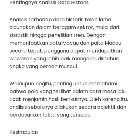
Pentingnya Analisis Data Historis
Analisis terhadap data historis telah lama
digunakan dalam beragam sektor, mulai dari
statistik hingga penelitian tren. Dengan
memanfaatkan data Macau dan paito Macau
secara tepat, pengguna dapat mendapatkan
wawasan yang lebih baik mengenai distribusi
angka yang pernah muncul.
Walaupun begitu, penting untuk memahami
bahwa pola yang terlihat dalam data masa lalu
tidak menjamin hasil berikutnya. Oleh karena itu,
analisis sebaiknya dilakukan secara objektif dan
berdasarkan fakta yang tersedia.
Kesimpulan