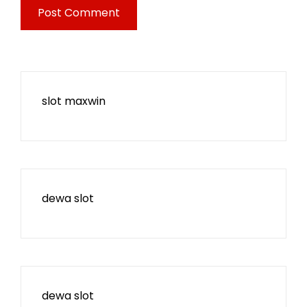
slot maxwin
dewa slot
dewa slot