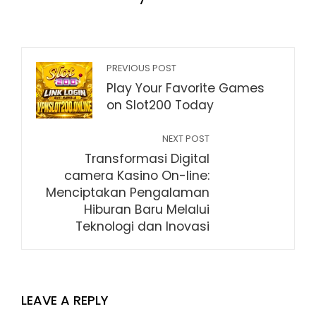
PREVIOUS POST
Play Your Favorite Games
on Slot200 Today
NEXT POST
Transformasi Digital
camera Kasino On-line:
Menciptakan Pengalaman
Hiburan Baru Melalui
Teknologi dan Inovasi
LEAVE A REPLY