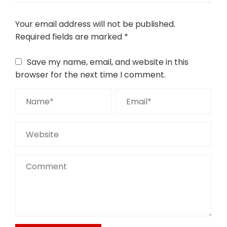
Your email address will not be published.
Required fields are marked
*
Save my name, email, and website in this
browser for the next time I comment.