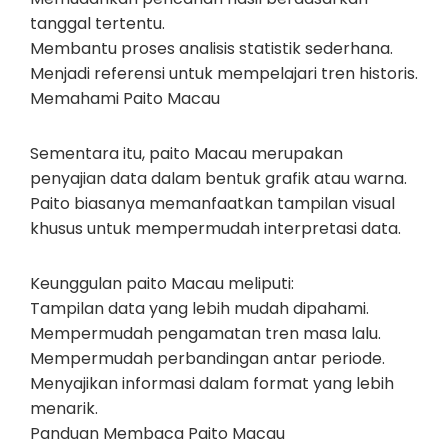
tanggal tertentu.
Membantu proses analisis statistik sederhana.
Menjadi referensi untuk mempelajari tren historis.
Memahami Paito Macau
Sementara itu, paito Macau merupakan
penyajian data dalam bentuk grafik atau warna.
Paito biasanya memanfaatkan tampilan visual
khusus untuk mempermudah interpretasi data.
Keunggulan paito Macau meliputi:
Tampilan data yang lebih mudah dipahami.
Mempermudah pengamatan tren masa lalu.
Mempermudah perbandingan antar periode.
Menyajikan informasi dalam format yang lebih
menarik.
Panduan Membaca Paito Macau