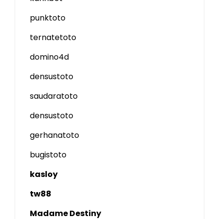
punktoto
ternatetoto
domino4d
densustoto
saudaratoto
densustoto
gerhanatoto
bugistoto
kasloy
tw88
Madame Destiny