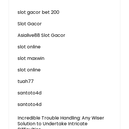
slot gacor bet 200
Slot Gacor
Asialive88 Slot Gacor
slot online
slot maxwin
slot online
tuah77
santoto4d
santoto4d
Incredible Trouble Handling: Any Wiser
Solution to Undertake Intricate