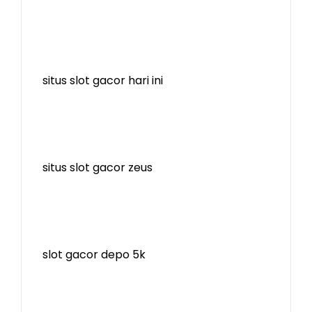
situs slot gacor hari ini
situs slot gacor zeus
slot gacor depo 5k