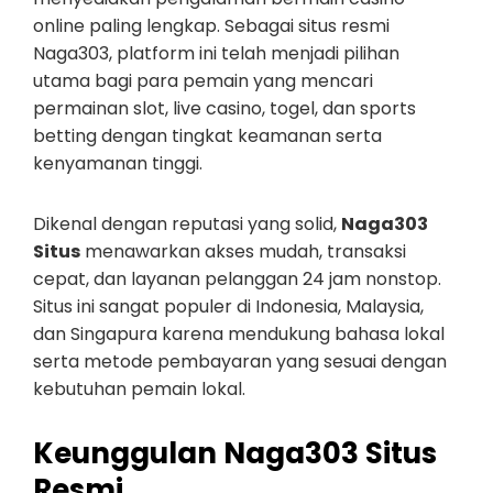
online paling lengkap. Sebagai situs resmi
Naga303, platform ini telah menjadi pilihan
utama bagi para pemain yang mencari
permainan slot, live casino, togel, dan sports
betting dengan tingkat keamanan serta
kenyamanan tinggi.
Dikenal dengan reputasi yang solid,
Naga303
Situs
menawarkan akses mudah, transaksi
cepat, dan layanan pelanggan 24 jam nonstop.
Situs ini sangat populer di Indonesia, Malaysia,
dan Singapura karena mendukung bahasa lokal
serta metode pembayaran yang sesuai dengan
kebutuhan pemain lokal.
Keunggulan Naga303 Situs
Resmi