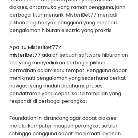
diakses, antarmuka yang ramah pengguna, john
berbagai fitur menarik, MisteriBet77 menjadi
pilihan bagi banyak pengguna yang mencari
pengalaman hiburan electric yang praktis.
Apa Itu MisteriBet77?
misteribet77
adalah sebuah software hiburan on
line yang menyediakan berbagai pilihan
permainan dalam satu tempat. Pengguna dapat
menikmati pengalaman yang sederhana berkat
navigasi yang mudah dipahami, proses
pendaftaran yang cepat, serta tampilan yang
responsif di berbagai perangkat.
Foundation ini dirancang agar dapat diakses
melalui komputer maupun perangkat seluler,
sehingga pengguna dapat menikmati layanan