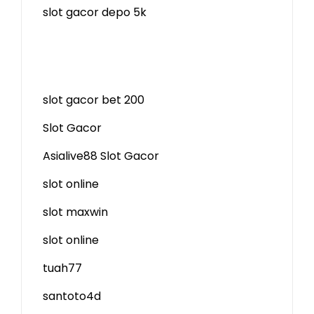
slot gacor depo 5k
slot gacor bet 200
Slot Gacor
Asialive88 Slot Gacor
slot online
slot maxwin
slot online
tuah77
santoto4d