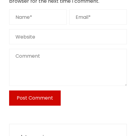
browser for the next time I comment.