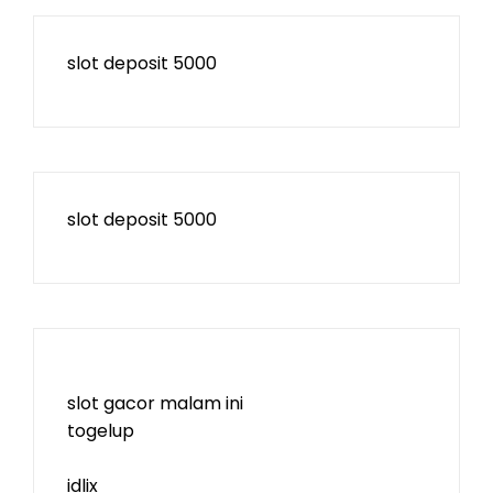
slot deposit 5000
slot deposit 5000
slot gacor malam ini
togelup
idlix