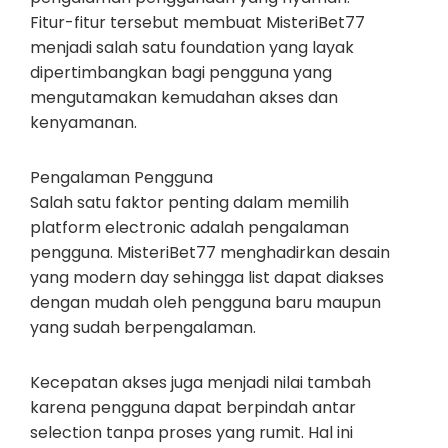
Fitur-fitur tersebut membuat MisteriBet77
menjadi salah satu foundation yang layak
dipertimbangkan bagi pengguna yang
mengutamakan kemudahan akses dan
kenyamanan.
Pengalaman Pengguna
Salah satu faktor penting dalam memilih
platform electronic adalah pengalaman
pengguna. MisteriBet77 menghadirkan desain
yang modern day sehingga list dapat diakses
dengan mudah oleh pengguna baru maupun
yang sudah berpengalaman.
Kecepatan akses juga menjadi nilai tambah
karena pengguna dapat berpindah antar
selection tanpa proses yang rumit. Hal ini