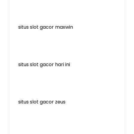
situs slot gacor maxwin
situs slot gacor hari ini
situs slot gacor zeus