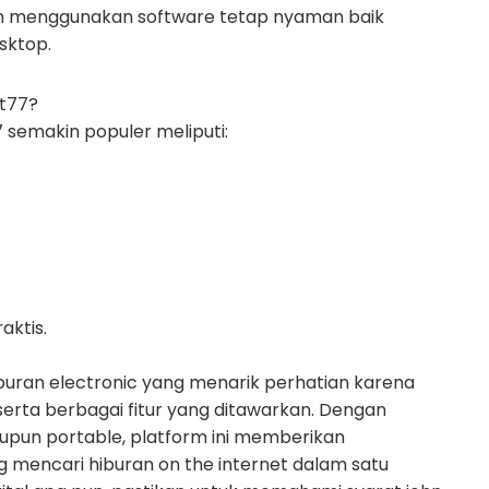
n menggunakan software tetap nyaman baik
sktop.
t77?
semakin populer meliputi:
ktis.
iburan electronic yang menarik perhatian karena
erta berbagai fitur yang ditawarkan. Dengan
pun portable, platform ini memberikan
 mencari hiburan on the internet dalam satu