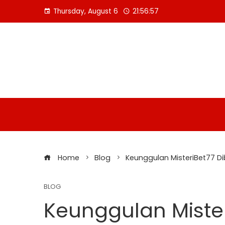
Skip
Thursday, August 6
21:56:58
to
content
Home
Blog
Keunggulan MisteriBet77 Di
BLOG
Keunggulan Miste