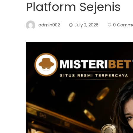
Platform Sejenis
admin002
July 2, 2026
0 Comm