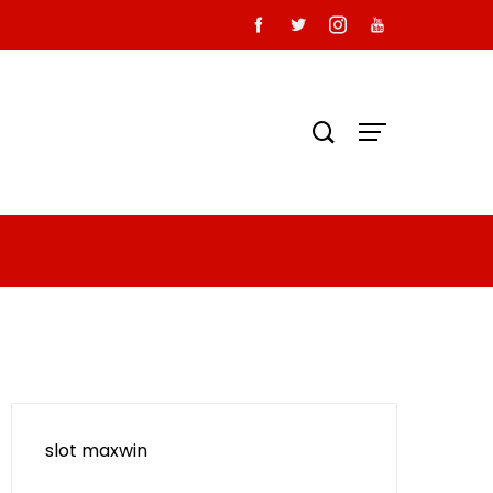
slot maxwin