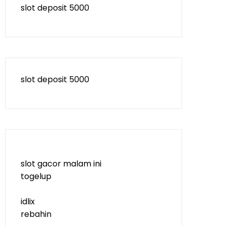
slot deposit 5000
slot deposit 5000
slot gacor malam ini
togelup
idlix
rebahin