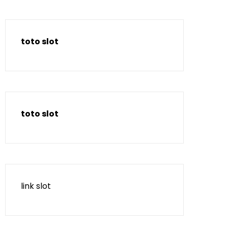
toto slot
toto slot
link slot