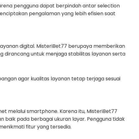
arena pengguna dapat berpindah antar selection
enciptakan pengalaman yang lebih efisien saat
yanan digital. MisteriBet77 berupaya memberikan
 dirancang untuk menjaga stabilitas layanan serta
angan agar kualitas layanan tetap terjaga sesuai
 melalui smartphone. Karena itu, MisteriBet77
n baik pada berbagai ukuran layar. Pengguna tidak
nikmati fitur yang tersedia.