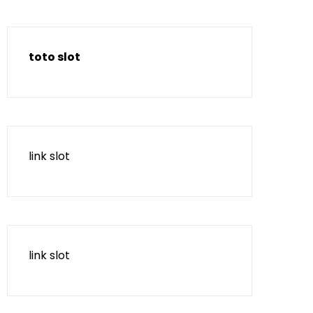
toto slot
link slot
link slot