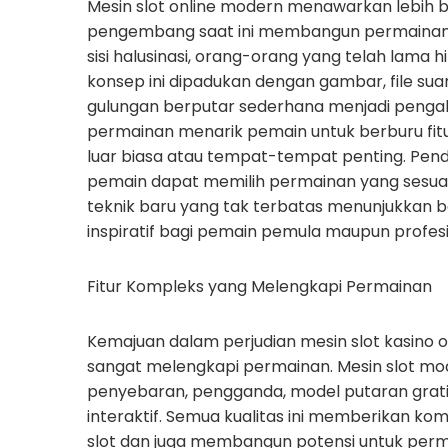
Mesin slot online modern menawarkan lebih ban
pengembang saat ini membangun permainan ya
sisi halusinasi, orang-orang yang telah lama
konsep ini dipadukan dengan gambar, file sua
gulungan berputar sederhana menjadi penga
permainan menarik pemain untuk berburu fitur
luar biasa atau tempat-tempat penting. Pen
pemain dapat memilih permainan yang sesua
teknik baru yang tak terbatas menunjukkan b
inspiratif bagi pemain pemula maupun profesi
Fitur Kompleks yang Melengkapi Permainan
Kemajuan dalam perjudian mesin slot kasino 
sangat melengkapi permainan. Mesin slot moder
penyebaran, pengganda, model putaran grati
interaktif. Semua kualitas ini memberikan 
slot dan juga membangun potensi untuk permai