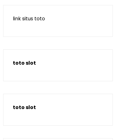
link situs toto
toto slot
toto slot