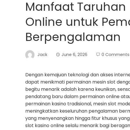
Manfaat Taruhan 
Online untuk Pem
Berpengalaman
Jack
June 6, 2026
0 Comments
Dengan kemajuan teknologi dan akses internet
dapat menikmati permainan mesin slot dengan
begitu menarik adalah karena keunikan, sensas
pendatang baru dalam permainan online ata
permainan kasino tradisional, mesin slot mode
meningkatkan keseluruhan pengalaman bermai
yang menyenangkan hingga fitur khusus yang e
slot kasino online selalu menarik bagi bera