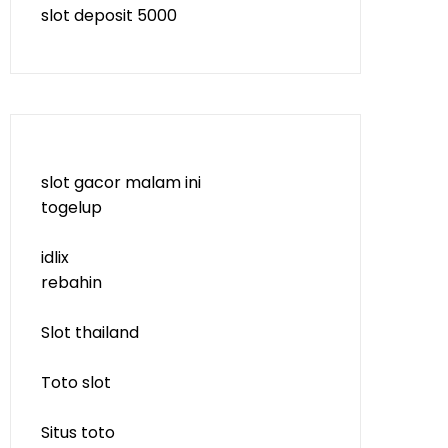
slot deposit 5000
slot gacor malam ini
togelup
idlix
rebahin
Slot thailand
Toto slot
Situs toto