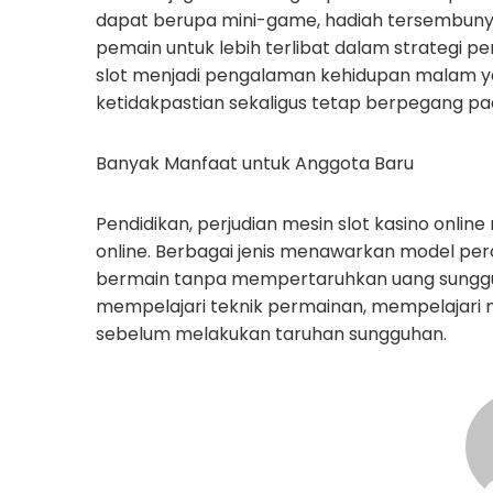
dapat berupa mini-game, hadiah tersembunyi
pemain untuk lebih terlibat dalam strategi 
slot menjadi pengalaman kehidupan malam 
ketidakpastian sekaligus tetap berpegang p
Banyak Manfaat untuk Anggota Baru
Pendidikan, perjudian mesin slot kasino onli
online. Berbagai jenis menawarkan model pe
bermain tanpa mempertaruhkan uang sungguh
mempelajari teknik permainan, mempelajari ni
sebelum melakukan taruhan sungguhan.