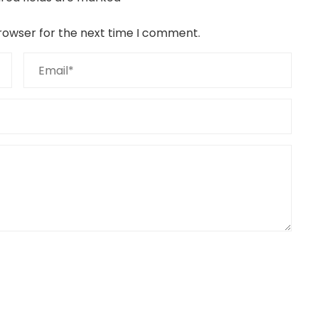
browser for the next time I comment.