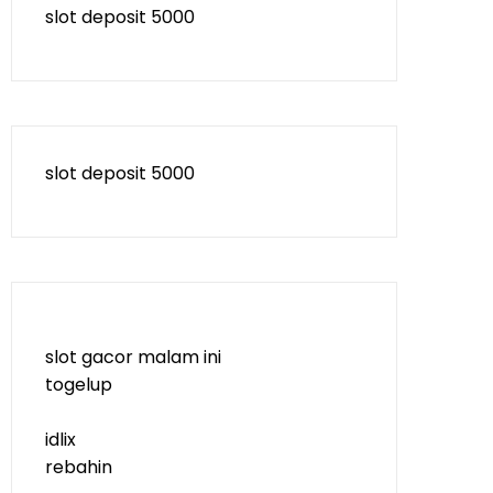
slot deposit 5000
slot deposit 5000
slot gacor malam ini
togelup
idlix
rebahin