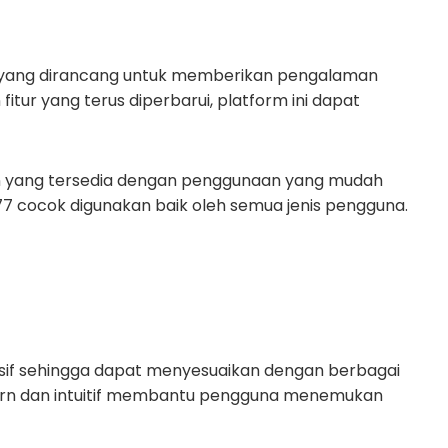
 yang dirancang untuk memberikan pengalaman
ur yang terus diperbarui, platform ini dapat
n yang tersedia dengan penggunaan yang mudah
7 cocok digunakan baik oleh semua jenis pengguna.
sif sehingga dapat menyesuaikan dengan berbagai
ern dan intuitif membantu pengguna menemukan