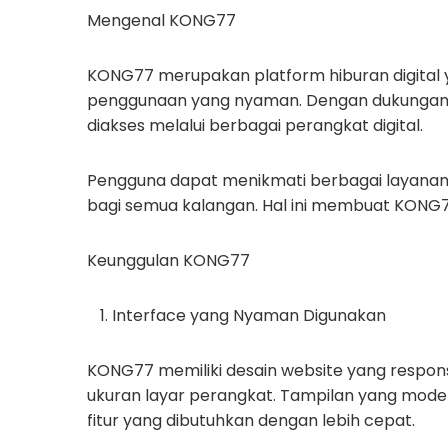
Mengenal KONG77
KONG77 merupakan platform hiburan digital
penggunaan yang nyaman. Dengan dukungan fit
diakses melalui berbagai perangkat digital.
Pengguna dapat menikmati berbagai layana
bagi semua kalangan. Hal ini membuat KONG7
Keunggulan KONG77
Interface yang Nyaman Digunakan
KONG77 memiliki desain website yang respon
ukuran layar perangkat. Tampilan yang mod
fitur yang dibutuhkan dengan lebih cepat.