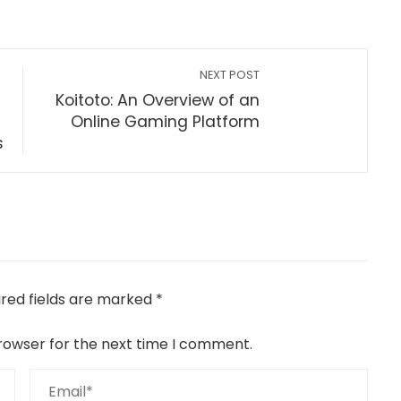
NEXT POST
Koitoto: An Overview of an
Online Gaming Platform
s
ired fields are marked
*
browser for the next time I comment.