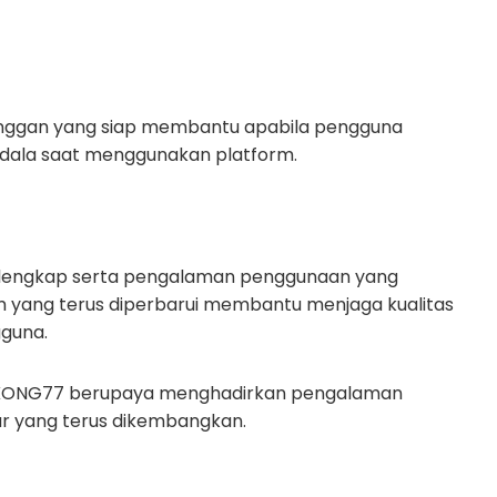
nggan yang siap membantu apabila pengguna
dala saat menggunakan platform.
 lengkap serta pengalaman penggunaan yang
em yang terus diperbarui membantu menjaga kualitas
gguna.
 KONG77 berupaya menghadirkan pengalaman
itur yang terus dikembangkan.