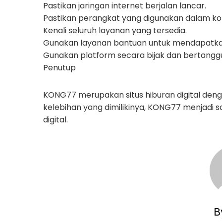
Pastikan jaringan internet berjalan lancar.
Pastikan perangkat yang digunakan dalam kon
Kenali seluruh layanan yang tersedia.
Gunakan layanan bantuan untuk mendapatka
Gunakan platform secara bijak dan bertangg
Penutup
KONG77 merupakan situs hiburan digital deng
kelebihan yang dimilikinya, KONG77 menjadi sa
digital.
B