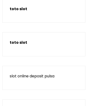
toto slot
toto slot
slot online deposit pulsa