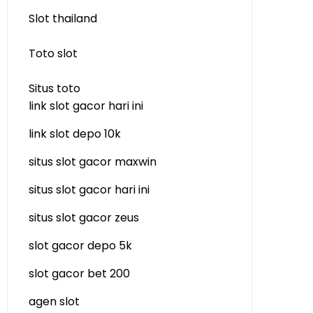
Slot thailand
Toto slot
Situs toto
link slot gacor hari ini
link slot depo 10k
situs slot gacor maxwin
situs slot gacor hari ini
situs slot gacor zeus
slot gacor depo 5k
slot gacor bet 200
agen slot