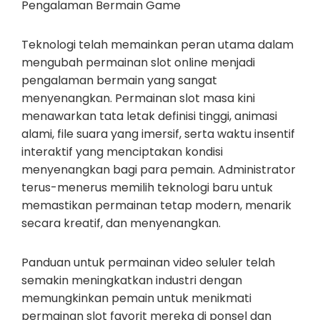
Pengalaman Bermain Game
Teknologi telah memainkan peran utama dalam
mengubah permainan slot online menjadi
pengalaman bermain yang sangat
menyenangkan. Permainan slot masa kini
menawarkan tata letak definisi tinggi, animasi
alami, file suara yang imersif, serta waktu insentif
interaktif yang menciptakan kondisi
menyenangkan bagi para pemain. Administrator
terus-menerus memilih teknologi baru untuk
memastikan permainan tetap modern, menarik
secara kreatif, dan menyenangkan.
Panduan untuk permainan video seluler telah
semakin meningkatkan industri dengan
memungkinkan pemain untuk menikmati
permainan slot favorit mereka di ponsel dan