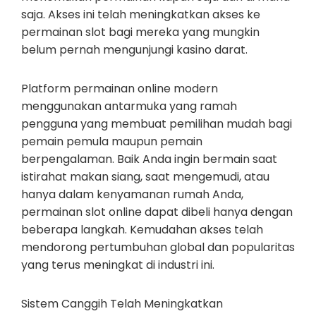
saja. Akses ini telah meningkatkan akses ke
permainan slot bagi mereka yang mungkin
belum pernah mengunjungi kasino darat.
Platform permainan online modern
menggunakan antarmuka yang ramah
pengguna yang membuat pemilihan mudah bagi
pemain pemula maupun pemain
berpengalaman. Baik Anda ingin bermain saat
istirahat makan siang, saat mengemudi, atau
hanya dalam kenyamanan rumah Anda,
permainan slot online dapat dibeli hanya dengan
beberapa langkah. Kemudahan akses telah
mendorong pertumbuhan global dan popularitas
yang terus meningkat di industri ini.
Sistem Canggih Telah Meningkatkan