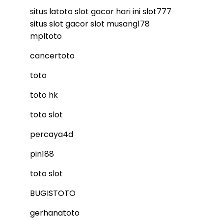
situs latoto
slot gacor hari ini
slot777
situs slot gacor
slot
musang178
mpltoto
cancertoto
toto
toto hk
toto slot
percaya4d
pin188
toto slot
BUGISTOTO
gerhanatoto