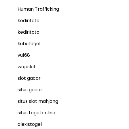
Human Trafficking
kediritoto
kediritoto
kubutogel
vu168
wopslot
slot gacor
situs gacor
situs slot mahjong
situs togel online
alexistogel