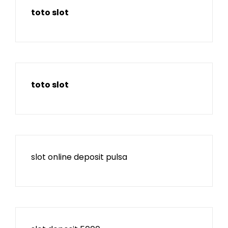
toto slot
toto slot
slot online deposit pulsa