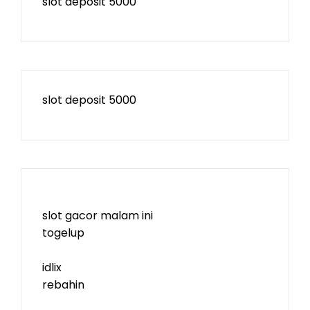
slot deposit 5000
slot deposit 5000
slot gacor malam ini
togelup
idlix
rebahin