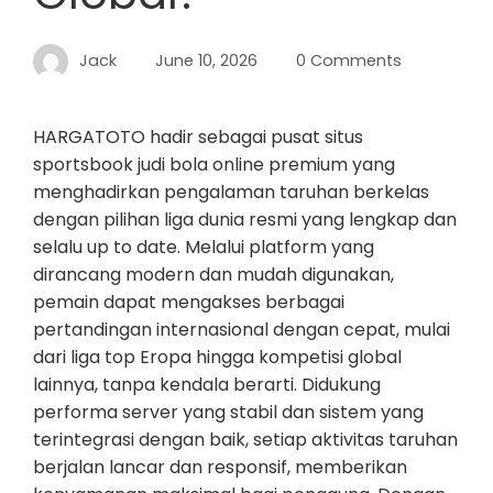
Jack
June 10, 2026
0 Comments
HARGATOTO hadir sebagai pusat situs
sportsbook judi bola online premium yang
menghadirkan pengalaman taruhan berkelas
dengan pilihan liga dunia resmi yang lengkap dan
selalu up to date. Melalui platform yang
dirancang modern dan mudah digunakan,
pemain dapat mengakses berbagai
pertandingan internasional dengan cepat, mulai
dari liga top Eropa hingga kompetisi global
lainnya, tanpa kendala berarti. Didukung
performa server yang stabil dan sistem yang
terintegrasi dengan baik, setiap aktivitas taruhan
berjalan lancar dan responsif, memberikan