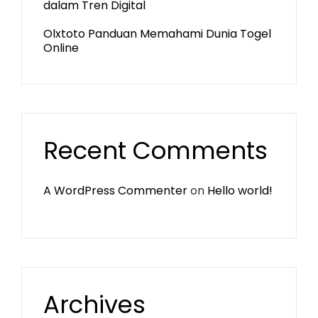
dalam Tren Digital
Olxtoto Panduan Memahami Dunia Togel
Online
Recent Comments
A WordPress Commenter
on
Hello world!
Archives