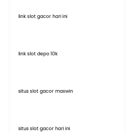
link slot gacor hari ini
link slot depo 10k
situs slot gacor maxwin
situs slot gacor hari ini