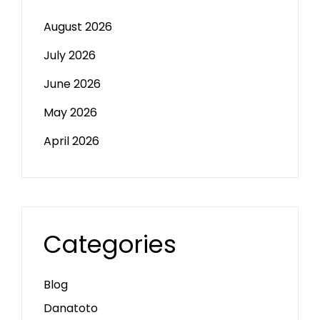
August 2026
July 2026
June 2026
May 2026
April 2026
Categories
Blog
Danatoto