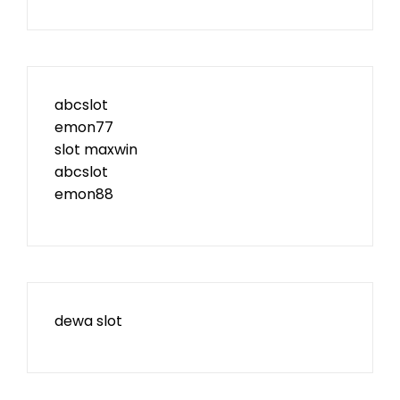
abcslot
emon77
slot maxwin
abcslot
emon88
dewa slot