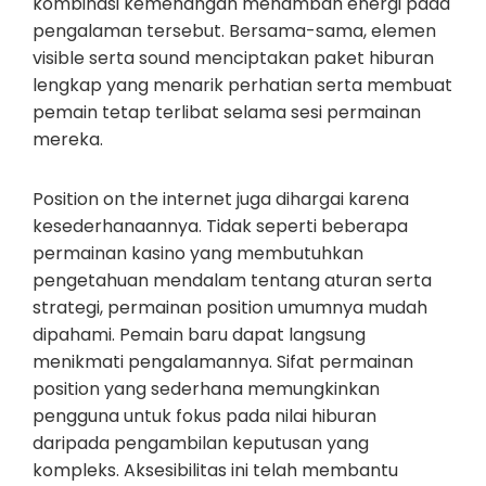
kombinasi kemenangan menambah energi pada
pengalaman tersebut. Bersama-sama, elemen
visible serta sound menciptakan paket hiburan
lengkap yang menarik perhatian serta membuat
pemain tetap terlibat selama sesi permainan
mereka.
Position on the internet juga dihargai karena
kesederhanaannya. Tidak seperti beberapa
permainan kasino yang membutuhkan
pengetahuan mendalam tentang aturan serta
strategi, permainan position umumnya mudah
dipahami. Pemain baru dapat langsung
menikmati pengalamannya. Sifat permainan
position yang sederhana memungkinkan
pengguna untuk fokus pada nilai hiburan
daripada pengambilan keputusan yang
kompleks. Aksesibilitas ini telah membantu