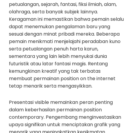
petualangan, sejarah, fantasi, fiksi ilmiah, alam,
olahraga, serta banyak subjek lainnya.
Keragaman ini memastikan bahwa pemain selalu
dapat menemukan pengalaman baru yang
sesuai dengan minat pribadi mereka. Beberapa
pemain menikmati menjelajahi peradaban kuno
serta petualangan penuh harta karun,
sementara yang lain lebih menyukai dunia
futuristik atau latar fantasi magis. Rentang
kemungkinan kreatif yang tak terbatas
membuat permainan position on the internet
tetap menarik serta mengasyikkan.
Presentasi visible memainkan peran penting
dalam keberhasilan permainan position
contemporary. Pengembang menginvestasikan
upaya signifikan untuk menciptakan grafik yang
menarik yang meningkatkan kenikmatan