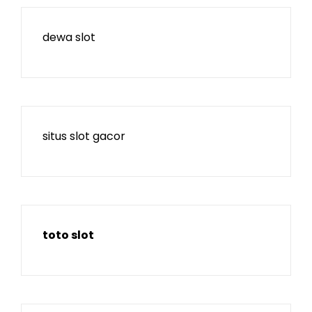
dewa slot
situs slot gacor
toto slot