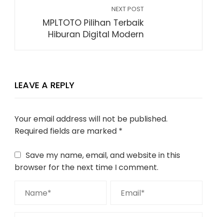
NEXT POST
MPLTOTO Pilihan Terbaik
Hiburan Digital Modern
LEAVE A REPLY
Your email address will not be published.
Required fields are marked
*
Save my name, email, and website in this
browser for the next time I comment.