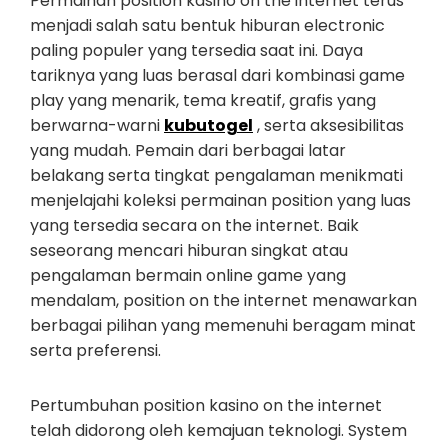
Permainan position kasino on the internet terus
menjadi salah satu bentuk hiburan electronic
paling populer yang tersedia saat ini. Daya
tariknya yang luas berasal dari kombinasi game
play yang menarik, tema kreatif, grafis yang
berwarna-warni
kubutogel
, serta aksesibilitas
yang mudah. Pemain dari berbagai latar
belakang serta tingkat pengalaman menikmati
menjelajahi koleksi permainan position yang luas
yang tersedia secara on the internet. Baik
seseorang mencari hiburan singkat atau
pengalaman bermain online game yang
mendalam, position on the internet menawarkan
berbagai pilihan yang memenuhi beragam minat
serta preferensi.
Pertumbuhan position kasino on the internet
telah didorong oleh kemajuan teknologi. System