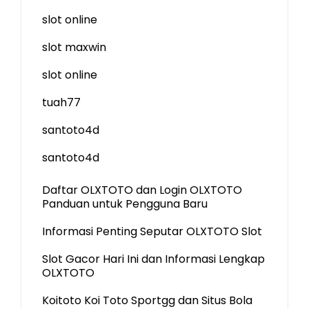
slot online
slot maxwin
slot online
tuah77
santoto4d
santoto4d
Daftar OLXTOTO dan Login OLXTOTO
Panduan untuk Pengguna Baru
Informasi Penting Seputar OLXTOTO Slot
Slot Gacor Hari Ini dan Informasi Lengkap
OLXTOTO
Koitoto Koi Toto Sportgg dan Situs Bola