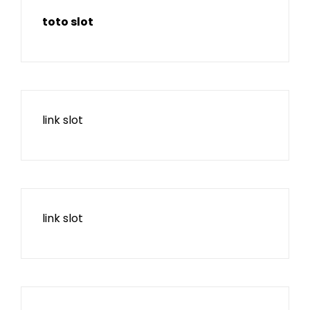
toto slot
link slot
link slot