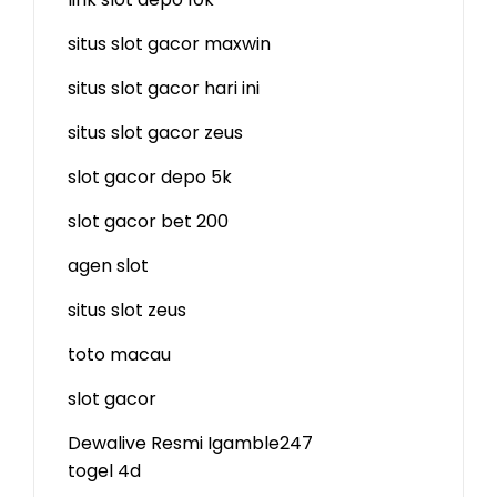
situs slot gacor maxwin
situs slot gacor hari ini
situs slot gacor zeus
slot gacor depo 5k
slot gacor bet 200
agen slot
situs slot zeus
toto macau
slot gacor
Dewalive Resmi
Igamble247
togel 4d