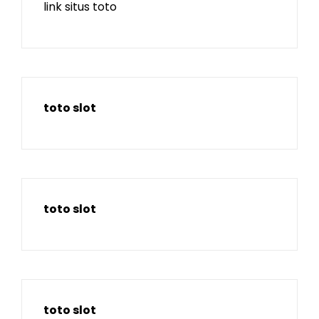
link situs toto
toto slot
toto slot
toto slot