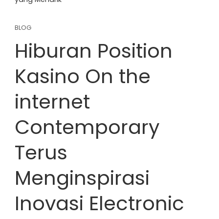
BLOG
Hiburan Position
Kasino On the
internet
Contemporary
Terus
Menginspirasi
Inovasi Electronic