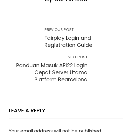
PREVIOUS POST
Fairplay Login and
Registration Guide
NEXT POST
Panduan Masuk API22 Login
Cepat Server Utama
Platform Bearcelona
LEAVE A REPLY
Your email address will not be published.