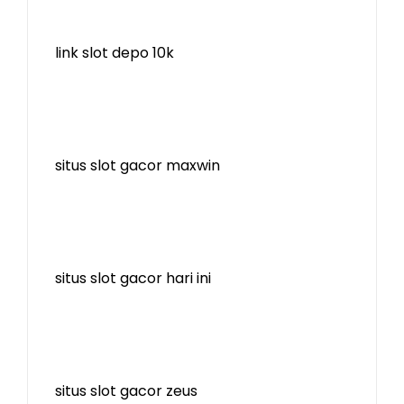
link slot depo 10k
situs slot gacor maxwin
situs slot gacor hari ini
situs slot gacor zeus