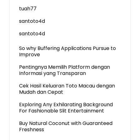
tuah77
santoto4d
santoto4d
So why Buffering Applications Pursue to
Improve
Pentingnya Memilih Platform dengan
Informasi yang Transparan
Cek Hasil Keluaran Toto Macau dengan
Mudah dan Cepat
Exploring Any Exhilarating Background
For Fashionable Slit Entertainment
Buy Natural Coconut with Guaranteed
Freshness