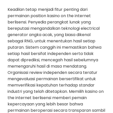
Keadilan tetap menjadi fitur penting dari
permainan position kasino on the internet
berlisensi. Penyedia perangkat lunak yang
bereputasi mengandalkan teknologi electrical
generator angka acak, yang biasa dikenal
sebagai RNG, untuk menentukan hasil setiap
putaran. Sistem canggih ini memastikan bahwa
setiap hasil bersifat independen serta tidak
dapat diprediksi, mencegah hasil sebelumnya
memengaruhi hasil di masa mendatang.
Organisasi review independen secara teratur
mengevaluasi permainan bersertifikat untuk
memverifikasi kepatuhan terhadap standar
industri yang telah ditetapkan. Memilih kasino on
the internet berlisensi memberi pemain
kepercayaan yang lebih besar bahwa
permainan beroperasi secara transparan sambil