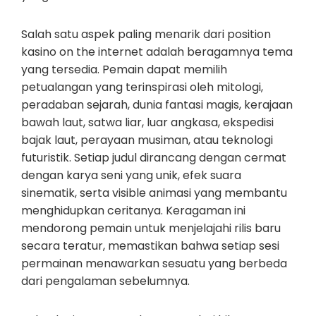
Salah satu aspek paling menarik dari position
kasino on the internet adalah beragamnya tema
yang tersedia. Pemain dapat memilih
petualangan yang terinspirasi oleh mitologi,
peradaban sejarah, dunia fantasi magis, kerajaan
bawah laut, satwa liar, luar angkasa, ekspedisi
bajak laut, perayaan musiman, atau teknologi
futuristik. Setiap judul dirancang dengan cermat
dengan karya seni yang unik, efek suara
sinematik, serta visible animasi yang membantu
menghidupkan ceritanya. Keragaman ini
mendorong pemain untuk menjelajahi rilis baru
secara teratur, memastikan bahwa setiap sesi
permainan menawarkan sesuatu yang berbeda
dari pengalaman sebelumnya.