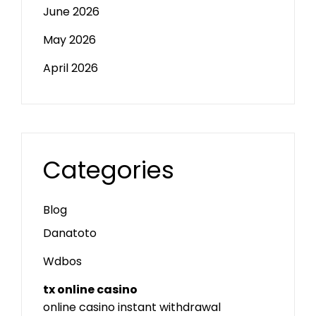
June 2026
May 2026
April 2026
Categories
Blog
Danatoto
Wdbos
tx online casino
online casino instant withdrawal