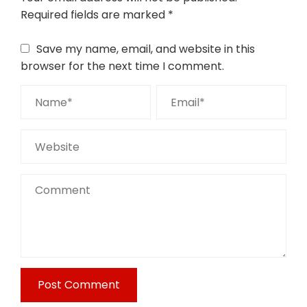
Required fields are marked
*
Save my name, email, and website in this
browser for the next time I comment.