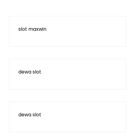
slot maxwin
dewa slot
dewa slot