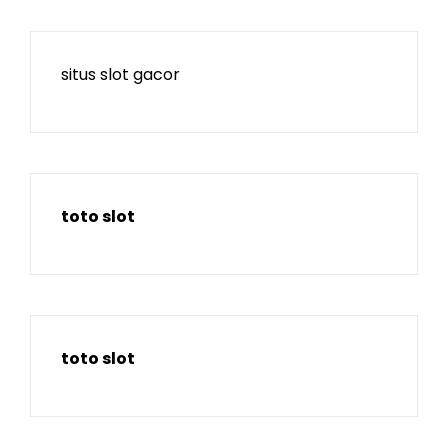
situs slot gacor
toto slot
toto slot