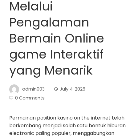
Melalui
Pengalaman
Bermain Online
game Interaktif
yang Menarik
admin003
July 4, 2026
0 Comments
Permainan position kasino on the internet telah
berkembang menjadi salah satu bentuk hiburan
electronic paling populer, menggabungkan