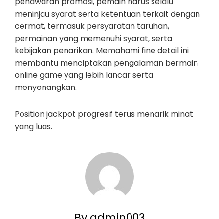
penawaran promosi, pemain harus selalu
meninjau syarat serta ketentuan terkait dengan
cermat, termasuk persyaratan taruhan,
permainan yang memenuhi syarat, serta
kebijakan penarikan. Memahami fine detail ini
membantu menciptakan pengalaman bermain
online game yang lebih lancar serta
menyenangkan.
Position jackpot progresif terus menarik minat
yang luas.
By admin003