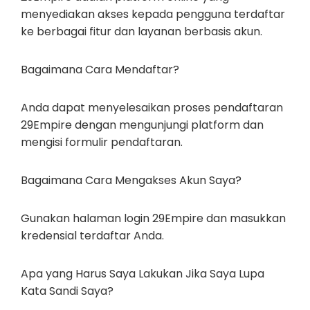
menyediakan akses kepada pengguna terdaftar
ke berbagai fitur dan layanan berbasis akun.
Bagaimana Cara Mendaftar?
Anda dapat menyelesaikan proses pendaftaran
29Empire dengan mengunjungi platform dan
mengisi formulir pendaftaran.
Bagaimana Cara Mengakses Akun Saya?
Gunakan halaman login 29Empire dan masukkan
kredensial terdaftar Anda.
Apa yang Harus Saya Lakukan Jika Saya Lupa
Kata Sandi Saya?