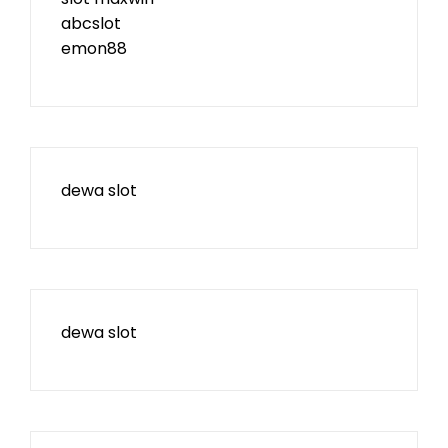
abcslot
emon88
dewa slot
dewa slot