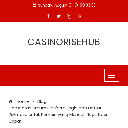
Skip
Sunday, August 9
09:33:34
to
content
CASINORISEHUB
Home
Blog
Gambaran Umum Platform Login dan Daftar
29Empire untuk Pemain yang Mencari Registrasi
Cepat