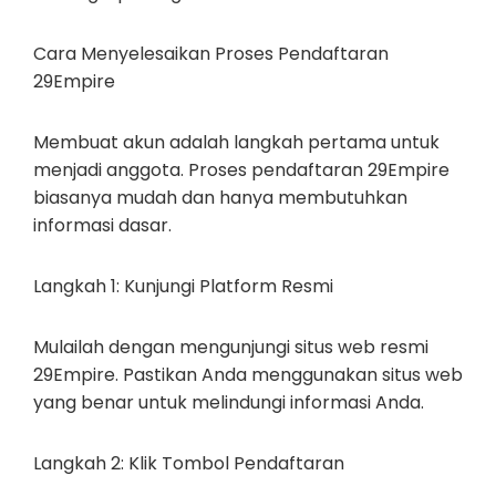
Cara Menyelesaikan Proses Pendaftaran
29Empire
Membuat akun adalah langkah pertama untuk
menjadi anggota. Proses pendaftaran 29Empire
biasanya mudah dan hanya membutuhkan
informasi dasar.
Langkah 1: Kunjungi Platform Resmi
Mulailah dengan mengunjungi situs web resmi
29Empire. Pastikan Anda menggunakan situs web
yang benar untuk melindungi informasi Anda.
Langkah 2: Klik Tombol Pendaftaran