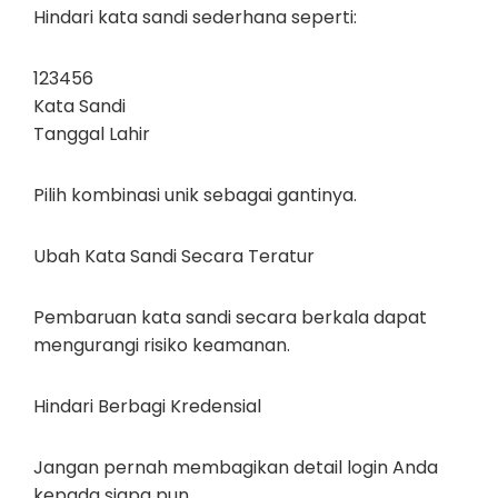
Hindari kata sandi sederhana seperti:
123456
Kata Sandi
Tanggal Lahir
Pilih kombinasi unik sebagai gantinya.
Ubah Kata Sandi Secara Teratur
Pembaruan kata sandi secara berkala dapat
mengurangi risiko keamanan.
Hindari Berbagi Kredensial
Jangan pernah membagikan detail login Anda
kepada siapa pun.