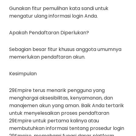
Gunakan fitur pemulihan kata sandi untuk
mengatur ulang informasi login Anda.
Apakah Pendaftaran Diperlukan?
Sebagian besar fitur khusus anggota umumnya
memerlukan pendaftaran akun.
Kesimpulan
29Empire terus menarik pengguna yang
menghargai aksesibilitas, kenyamanan, dan
manajemen akun yang aman. Baik Anda tertarik
untuk menyelesaikan proses pendaftaran
29Empire untuk pertama kalinya atau
membutuhkan informasi tentang prosedur login
29Empire, memahami fungsi dasar platform