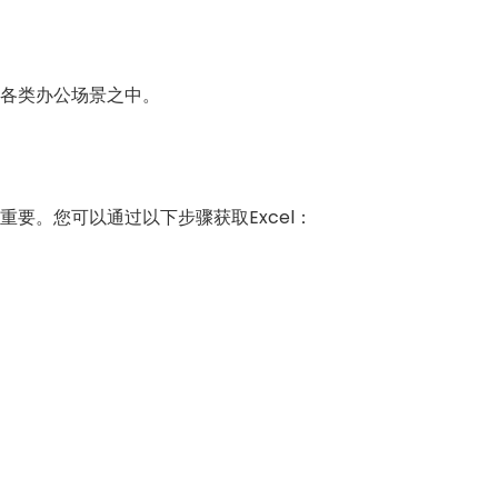
于各类办公场景之中。
重要。您可以通过以下步骤获取Excel：