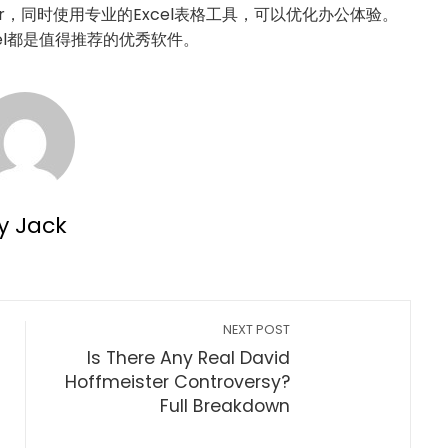
ger，同时使用专业的Excel表格工具，可以优化办公体验。
cel都是值得推荐的优秀软件。
y Jack
NEXT POST
Is There Any Real David
Hoffmeister Controversy?
Full Breakdown