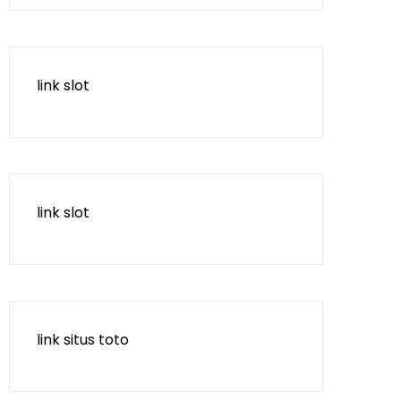
link slot
link slot
link situs toto