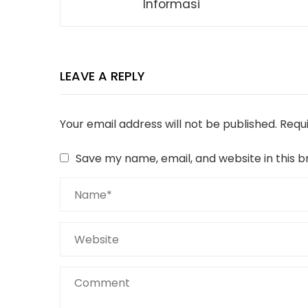
Informasi
LEAVE A REPLY
Your email address will not be published.
Requ
Save my name, email, and website in this 