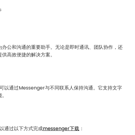
s
已经成为办公和沟通的重要助手。无论是即时通讯、团队协作，还
都能提供高效便捷的解决方案。
户可以通过Messenger与不同联系人保持沟通。它支持文字
能。
可以通过以下方式完成
messenger下载
：