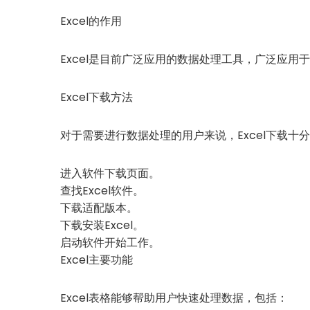
Excel的作用
Excel是目前广泛应用的数据处理工具，广泛应用
Excel下载方法
对于需要进行数据处理的用户来说，Excel下载十分
进入软件下载页面。
查找Excel软件。
下载适配版本。
下载安装Excel。
启动软件开始工作。
Excel主要功能
Excel表格能够帮助用户快速处理数据，包括：