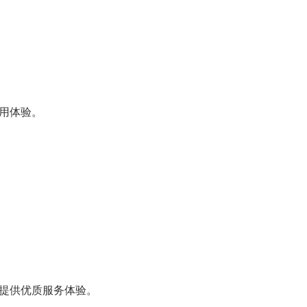
使用体验。
够提供优质服务体验。