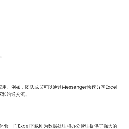
间。
应用。例如，团队成员可以通过Messenger快速分享Excel
享和沟通交流。
讯体验，而Excel下载则为数据处理和办公管理提供了强大的