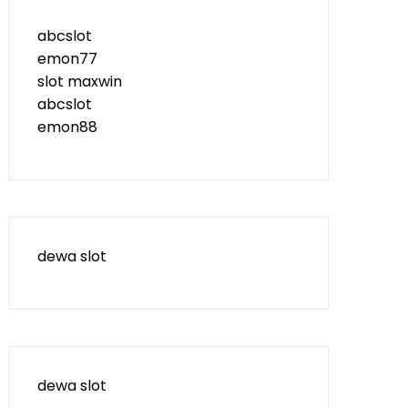
abcslot
emon77
slot maxwin
abcslot
emon88
dewa slot
dewa slot