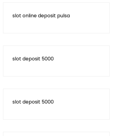
slot online deposit pulsa
slot deposit 5000
slot deposit 5000