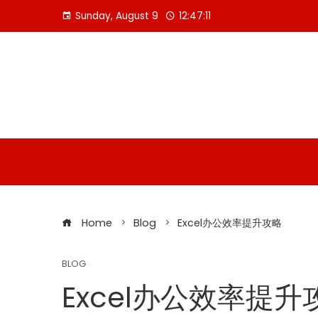
Skip
Sunday, August 9
12:47:12
to
content
Home
Blog
Excel办公效率提升攻略
BLOG
Excel办公效率提升