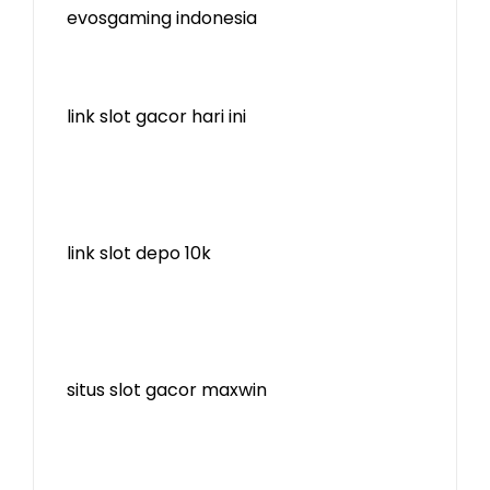
evosgaming indonesia
link slot gacor hari ini
link slot depo 10k
situs slot gacor maxwin