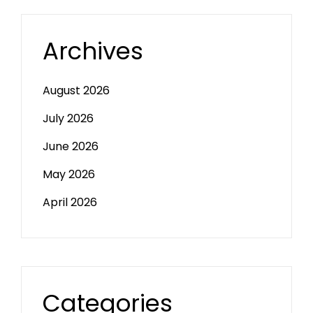
Archives
August 2026
July 2026
June 2026
May 2026
April 2026
Categories