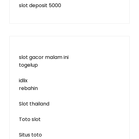
slot deposit 5000
slot gacor malam ini
togelup
idlix
rebahin
Slot thailand
Toto slot
Situs toto