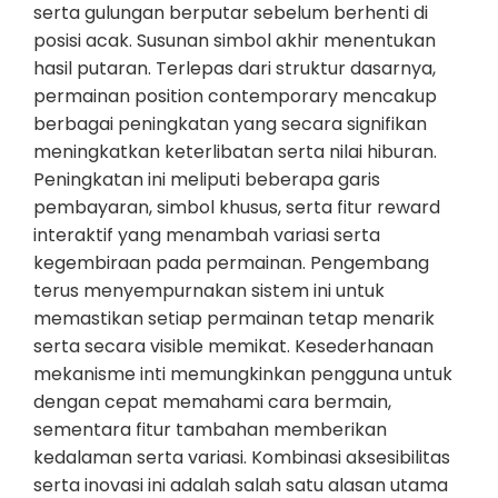
serta gulungan berputar sebelum berhenti di
posisi acak. Susunan simbol akhir menentukan
hasil putaran. Terlepas dari struktur dasarnya,
permainan position contemporary mencakup
berbagai peningkatan yang secara signifikan
meningkatkan keterlibatan serta nilai hiburan.
Peningkatan ini meliputi beberapa garis
pembayaran, simbol khusus, serta fitur reward
interaktif yang menambah variasi serta
kegembiraan pada permainan. Pengembang
terus menyempurnakan sistem ini untuk
memastikan setiap permainan tetap menarik
serta secara visible memikat. Kesederhanaan
mekanisme inti memungkinkan pengguna untuk
dengan cepat memahami cara bermain,
sementara fitur tambahan memberikan
kedalaman serta variasi. Kombinasi aksesibilitas
serta inovasi ini adalah salah satu alasan utama