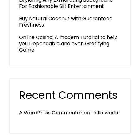
For Fashionable Slit Entertainment
Buy Natural Coconut with Guaranteed
Freshness
Online Casino: A modern Tutorial to help
you Dependable and even Gratifying
Game
Recent Comments
A WordPress Commenter
on
Hello world!