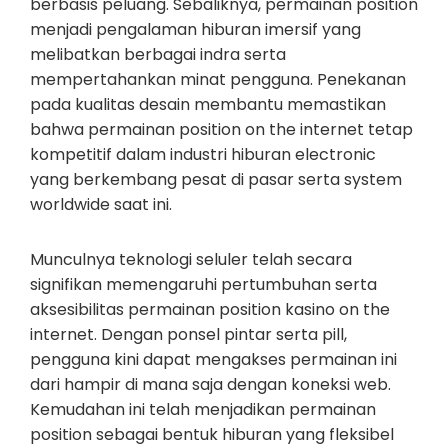
berbasis peluang. Sebaliknya, permainan position
menjadi pengalaman hiburan imersif yang
melibatkan berbagai indra serta
mempertahankan minat pengguna. Penekanan
pada kualitas desain membantu memastikan
bahwa permainan position on the internet tetap
kompetitif dalam industri hiburan electronic
yang berkembang pesat di pasar serta system
worldwide saat ini.
Munculnya teknologi seluler telah secara
signifikan memengaruhi pertumbuhan serta
aksesibilitas permainan position kasino on the
internet. Dengan ponsel pintar serta pill,
pengguna kini dapat mengakses permainan ini
dari hampir di mana saja dengan koneksi web.
Kemudahan ini telah menjadikan permainan
position sebagai bentuk hiburan yang fleksibel