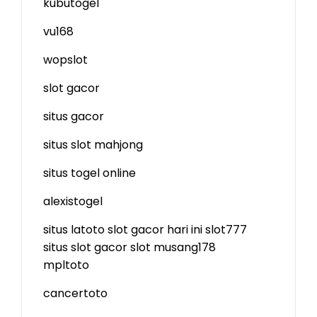
kubutogel
vu168
wopslot
slot gacor
situs gacor
situs slot mahjong
situs togel online
alexistogel
situs latoto
slot gacor hari ini
slot777
situs slot gacor
slot
musang178
mpltoto
cancertoto