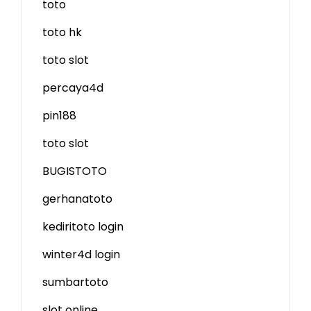
toto
toto hk
toto slot
percaya4d
pin188
toto slot
BUGISTOTO
gerhanatoto
kediritoto login
winter4d login
sumbartoto
slot online