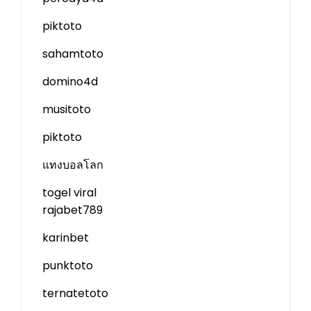
piktoto
sahamtoto
domino4d
musitoto
piktoto
แทงบอลโลก
togel viral
rajabet789
karinbet
punktoto
ternatetoto