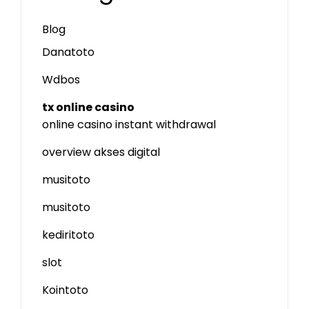
Blog
Danatoto
Wdbos
tx online casino
online casino instant withdrawal
overview akses digital
musitoto
musitoto
kediritoto
slot
Kointoto