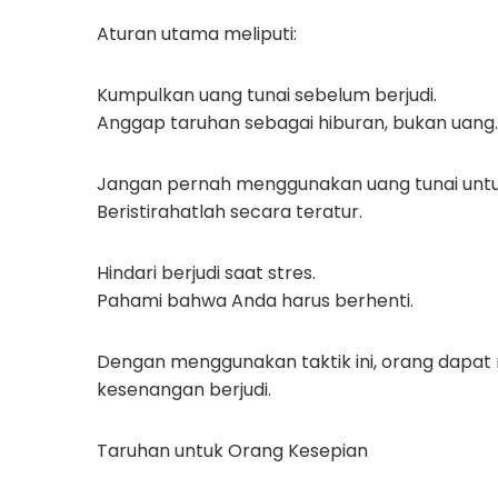
Aturan utama meliputi:
Kumpulkan uang tunai sebelum berjudi.
Anggap taruhan sebagai hiburan, bukan uang.
Jangan pernah menggunakan uang tunai untuk
Beristirahatlah secara teratur.
Hindari berjudi saat stres.
Pahami bahwa Anda harus berhenti.
Dengan menggunakan taktik ini, orang dapat
kesenangan berjudi.
Taruhan untuk Orang Kesepian