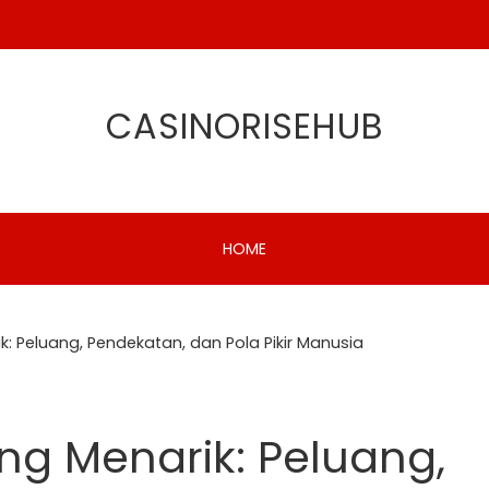
CASINORISEHUB
HOME
: Peluang, Pendekatan, dan Pola Pikir Manusia
ng Menarik: Peluang,