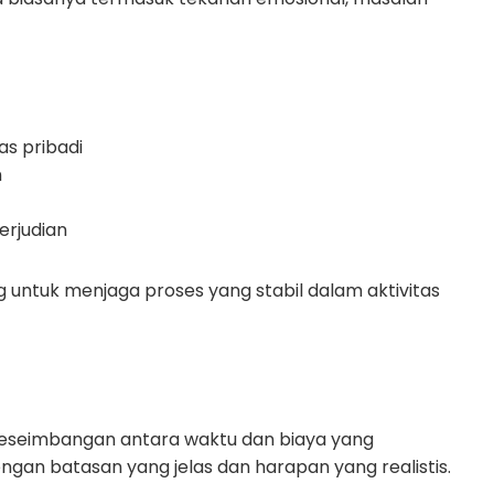
as pribadi
n
erjudian
 untuk menjaga proses yang stabil dalam aktivitas
 keseimbangan antara waktu dan biaya yang
engan batasan yang jelas dan harapan yang realistis.