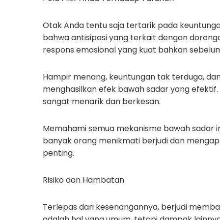
Otak Anda tentu saja tertarik pada keuntung
bahwa antisipasi yang terkait dengan doro
respons emosional yang kuat bahkan sebelum 
Hampir menang, keuntungan tak terduga, da
menghasilkan efek bawah sadar yang efektif.
sangat menarik dan berkesan.
Memahami semua mekanisme bawah sadar i
banyak orang menikmati berjudi dan mengap
penting.
Risiko dan Hambatan
Terlepas dari kesenangannya, berjudi membawa
adalah hal yang umum, tetapi dampak lainny