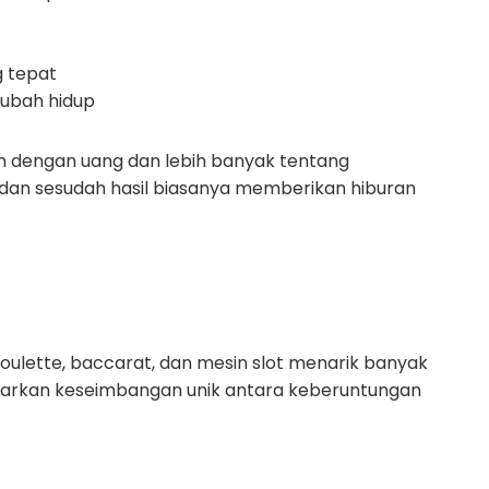
g tepat
ubah hidup
an dengan uang dan lebih banyak tentang
 dan sesudah hasil biasanya memberikan hiburan
, roulette, baccarat, dan mesin slot menarik banyak
nawarkan keseimbangan unik antara keberuntungan