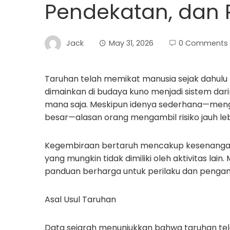
Pendekatan, dan P
Jack
May 31, 2026
0 Comments
Taruhan telah memikat manusia sejak dahulu
dimainkan di budaya kuno menjadi sistem da
mana saja. Meskipun idenya sederhana—menga
besar—alasan orang mengambil risiko jauh le
Kegembiraan bertaruh mencakup kesenangan, 
yang mungkin tidak dimiliki oleh aktivitas la
panduan berharga untuk perilaku dan pengam
Asal Usul Taruhan
Data sejarah menunjukkan bahwa taruhan tel