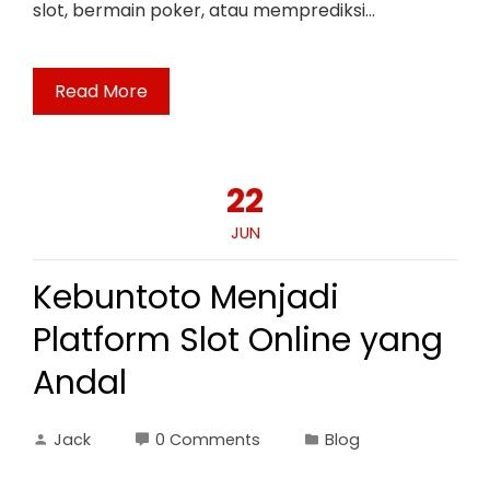
slot, bermain poker, atau memprediksi…
Read More
22
JUN
Kebuntoto Menjadi
Platform Slot Online yang
Andal
Jack
0 Comments
Blog