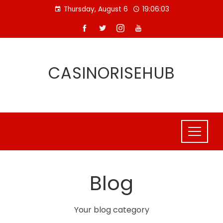
Skip
Thursday, August 6
19:06:04
to
content
CASINORISEHUB
Blog
Your blog category