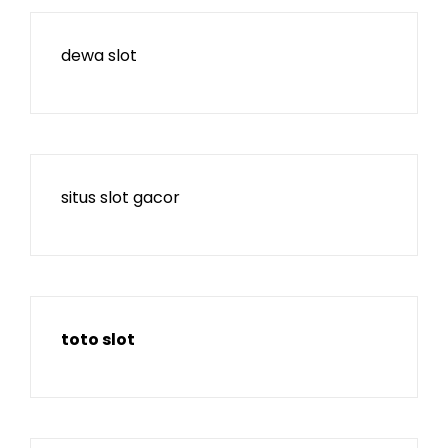
dewa slot
situs slot gacor
toto slot