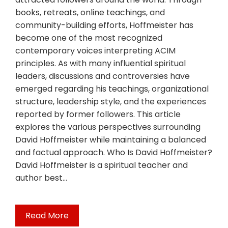
books, retreats, online teachings, and
community-building efforts, Hoffmeister has
become one of the most recognized
contemporary voices interpreting ACIM
principles. As with many influential spiritual
leaders, discussions and controversies have
emerged regarding his teachings, organizational
structure, leadership style, and the experiences
reported by former followers. This article
explores the various perspectives surrounding
David Hoffmeister while maintaining a balanced
and factual approach. Who Is David Hoffmeister?
David Hoffmeister is a spiritual teacher and
author best…
Read More