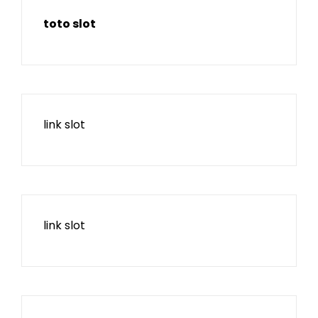
toto slot
link slot
link slot