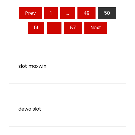
Posts
Prev
1
…
49
50
pagination
51
…
87
Next
slot maxwin
dewa slot