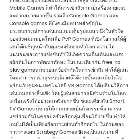
ทักษะและอุปกรณ์ที่มีประสิทธิภาพสูง ขณะเดียวกัน
Mobile Games ก็ทำให้การเข้าถึงเกมเป็นเรื่องง่ายและ
สะดวกสบายมากขึ้น รวมถึง Console Games และ
Console games ที่ยังคงมีบทบาทสำคัญใน
ประสบการณ์การเล่นเกมแบบเต็มรูปแบบ หนึ่งในหัวใจ
ของสังคมเกมยุคใหม่คือ PvP Games ที่เปิดโอกาสให้ผู้
เล่นได้เผชิญหน้ากับคู่แข่งจริงจากทั่วโลก ความไม่
แน่นอนของการแข่งขันทำให้เกิดความตื่นเต้นและแรง
ผลักดันในการพัฒนาทักษะ ในขณะเดียวกัน free-to-
play games ก็ช่วยลดข้อจำกัดในการเข้าถึง ทำให้ผู้เล่น
ใหม่สามารถเข้าสู่ระบบนิเวศนี้ได้ง่ายขึ้นและเติบโตไป
พร้อมกับชุมชน เทคโนโลยี VR Games ได้เปลี่ยนวิธีการ
เล่นเกมอย่างสิ้นเชิง โดยผู้เล่นสามารถมีส่วนร่วมในโลก
เสมือนจริงได้อย่างสมจริงมากขึ้น ขณะเดียวกัน Smart
TV Games ก็ช่วยให้เกมกลายเป็นกิจกรรมที่สามารถ
แชร์ร่วมกันในครอบครัวหรือกลุ่มเพื่อนได้ง่ายขึ้น ทำให้
เกมไม่ได้เป็นเพียงกิจกรรมส่วนตัวอีกต่อไป ในด้านของ
การวางแผน Strategy Games ยังคงเป็นแนวเกมที่