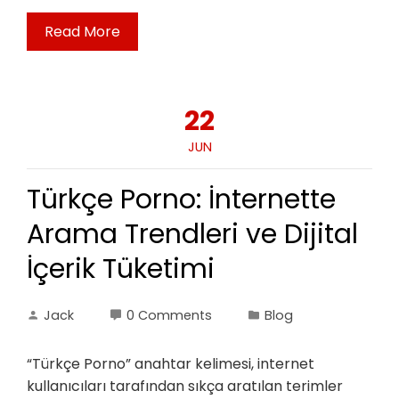
Read More
22
JUN
Türkçe Porno: İnternette
Arama Trendleri ve Dijital
İçerik Tüketimi
Jack
0 Comments
Blog
“Türkçe Porno” anahtar kelimesi, internet
kullanıcıları tarafından sıkça aratılan terimler