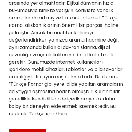
arasında yer almaktadır. Dijital dünyanın hızla
büyümesiyle birlikte yetişkin içeriklere yönelik
aramalar da artmış ve bu konu internet Türkçe
Porno alışkanlıklarının önemli bir parçası haline
gelmiştir. Ancak bu anahtar kelimeyi
değerlendirirken yalnızca arama hacmine değil,
aynı zamanda kullanıcı davranışlarına, dijital
güvenliğe ve içerik kalitesine de dikkat etmek
gerekir. Günümüzde internet kullanıcıları,
içeriklere mobil cihazlar, tabletler ve bilgisayarlar
aracılığıyla kolayca erişebilmektedir. Bu durum,
“Türkçe Porno” gibi yerel dilde yapılan aramaların
da yaygınlaşmasına neden olmuştur. Kullanıcılar
genellikle kendi dillerinde içerik arayarak daha
kolay bir deneyim elde etmek istemektedir. Bu
nedenle Türkçe içeriklere…