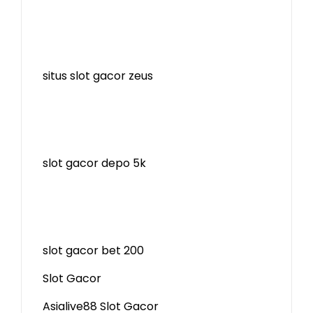
situs slot gacor zeus
slot gacor depo 5k
slot gacor bet 200
Slot Gacor
Asialive88 Slot Gacor