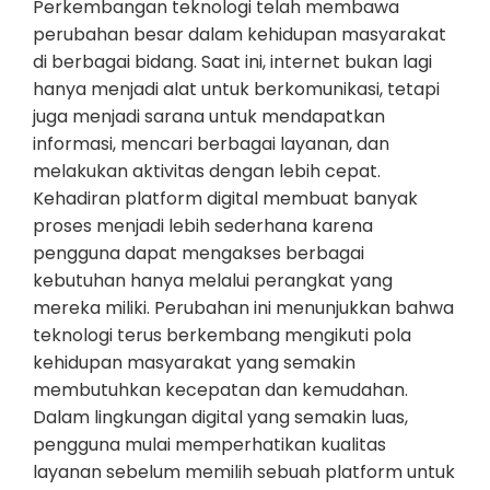
Perkembangan teknologi telah membawa
perubahan besar dalam kehidupan masyarakat
di berbagai bidang. Saat ini, internet bukan lagi
hanya menjadi alat untuk berkomunikasi, tetapi
juga menjadi sarana untuk mendapatkan
informasi, mencari berbagai layanan, dan
melakukan aktivitas dengan lebih cepat.
Kehadiran platform digital membuat banyak
proses menjadi lebih sederhana karena
pengguna dapat mengakses berbagai
kebutuhan hanya melalui perangkat yang
mereka miliki. Perubahan ini menunjukkan bahwa
teknologi terus berkembang mengikuti pola
kehidupan masyarakat yang semakin
membutuhkan kecepatan dan kemudahan.
Dalam lingkungan digital yang semakin luas,
pengguna mulai memperhatikan kualitas
layanan sebelum memilih sebuah platform untuk