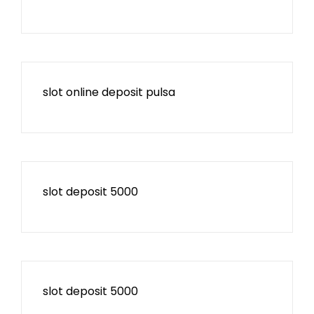
slot online deposit pulsa
slot deposit 5000
slot deposit 5000