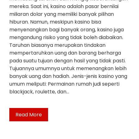
mereka. Saat ini, kasino adalah pasar bernilai
miliaran dolar yang memiliki banyak pilihan
hiburan. Namun, meskipun kasino bisa
menyenangkan bagi banyak orang, kasino juga
mengandung risiko yang tidak boleh diabaikan.
Taruhan biasanya merupakan tindakan
mempertaruhkan uang dan barang berharga
pada suatu tujuan dengan hasil yang tidak pasti.
Tujuannya umumnya untuk memenangkan lebih
banyak uang dan hadiah. Jenis-jenis kasino yang
umum meliputi: Permainan rumah judi seperti
blackjack, roulette, dan…
Read More