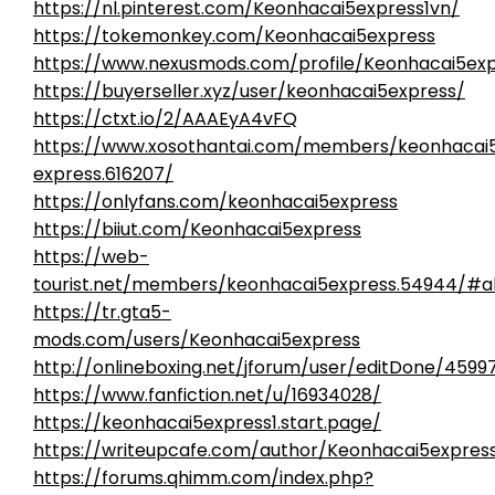
https://nl.pinterest.com/Keonhacai5express1vn/
https://tokemonkey.com/Keonhacai5express
https://www.nexusmods.com/profile/Keonhacai5ex
https://buyerseller.xyz/user/keonhacai5express/
https://ctxt.io/2/AAAEyA4vFQ
https://www.xosothantai.com/members/keonhacai
express.616207/
https://onlyfans.com/keonhacai5express
https://biiut.com/Keonhacai5express
https://web-
tourist.net/members/keonhacai5express.54944/#a
https://tr.gta5-
mods.com/users/Keonhacai5express
http://onlineboxing.net/jforum/user/editDone/4599
https://www.fanfiction.net/u/16934028/
https://keonhacai5express1.start.page/
https://writeupcafe.com/author/Keonhacai5express
https://forums.qhimm.com/index.php?