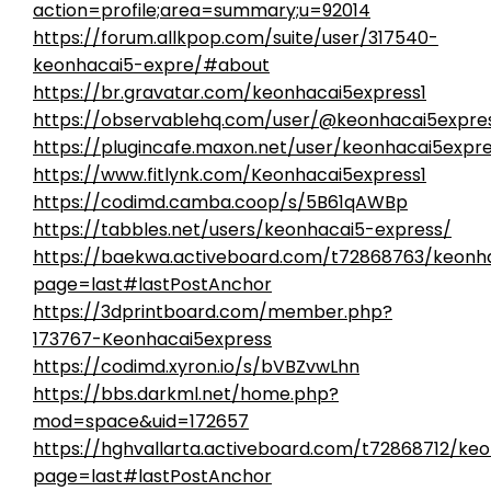
action=profile;area=summary;u=92014
https://forum.allkpop.com/suite/user/317540-
keonhacai5-expre/#about
https://br.gravatar.com/keonhacai5express1
https://observablehq.com/user/@keonhacai5expre
https://plugincafe.maxon.net/user/keonhacai5expr
https://www.fitlynk.com/Keonhacai5express1
https://codimd.camba.coop/s/5B61qAWBp
https://tabbles.net/users/keonhacai5-express/
https://baekwa.activeboard.com/t72868763/keonh
page=last#lastPostAnchor
https://3dprintboard.com/member.php?
173767-Keonhacai5express
https://codimd.xyron.io/s/bVBZvwLhn
https://bbs.darkml.net/home.php?
mod=space&uid=172657
https://hghvallarta.activeboard.com/t72868712/ke
page=last#lastPostAnchor