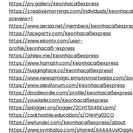
https://joy.gallery/keonhacai5express
https://creativemornings.com/individuals/keonhaca
preview=1
https://www.aersia.net/members/keonhacai5expres
https://faceparty.com/keonhacai5express
https://www.ekonty.com/user-
profile/keonhacai5-express
https://phileo.me/Keonhacai5express
https://www.hamqth.com/Keonhacai5express
https://huggingface.co/Keonhacai5express1
https://www.newazmagic.simplysmartwebs.com/bo
https://www.aleviforum.com/Keonhacai5express
https://doodleordie.com/profile/keonhacai5express
https://youslade.com/Keonhacai5express
https://iplogger.org/logger/2CHT5S46EUpm/
https://codi.hostile.education/s/QNnPg02CO
https://wefunder.com/keonhacai5express/about
https://www.symbaloo.com/shared/AAAAAUvjOqgA