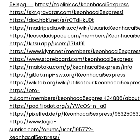
5ElSpg==
https://taplink.cc/keonhacai5express
https://skr.gravatar.com/keonhacai5express1
https://doc.hbk1.net/s/rCTdHkU0t
https://madripedia.wikis.cc/wiki/Usuario:Keonhacai5
https://leasedadspace.com/members/Keonhacai5e
https://kitsu.app/users/1714191
https://www.klynt.net/members/keonhacai5expres
https://www.storeboard.com/keonhacai5express
https://maiotaku.com/p/keonhacai5express/info
https://gitlab.mpi-sws.org/Keonhacai5express
https://wikifab.org/wiki/Utilisateur:Keonhacai5expres
https://oto-
hui.com/members/keonhaca5expres.434886/about
https://pad.flipdot.org/s/YWcOS-n_a0
https://pixelfed.de/p/Keonhacai5express/9632506
https://www.logic-
sunrise.com/forums/user/195772-
keonhacai5express/