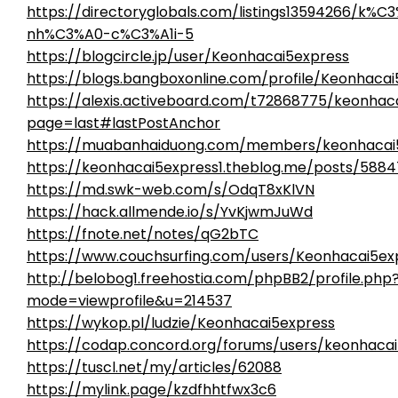
https://directoryglobals.com/listings13594266/k%C
nh%C3%A0-c%C3%A1i-5
https://blogcircle.jp/user/Keonhacai5express
https://blogs.bangboxonline.com/profile/Keonhacai
https://alexis.activeboard.com/t72868775/keonhac
page=last#lastPostAnchor
https://muabanhaiduong.com/members/keonhacai5
https://keonhacai5express1.theblog.me/posts/588
https://md.swk-web.com/s/OdqT8xKlVN
https://hack.allmende.io/s/YvKjwmJuWd
https://fnote.net/notes/qG2bTC
https://www.couchsurfing.com/users/Keonhacai5ex
http://belobog1.freehostia.com/phpBB2/profile.php
mode=viewprofile&u=214537
https://wykop.pl/ludzie/Keonhacai5express
https://codap.concord.org/forums/users/keonhaca
https://tuscl.net/my/articles/62088
https://mylink.page/kzdfhhtfwx3c6