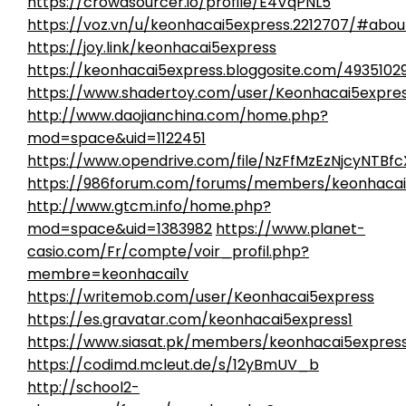
https://crowdsourcer.io/profile/E4VqPNL5
https://voz.vn/u/keonhacai5express.2212707/#abou
https://joy.link/keonhacai5express
https://keonhacai5express.bloggosite.com/4935102
https://www.shadertoy.com/user/Keonhacai5expre
http://www.daojianchina.com/home.php?
mod=space&uid=1122451
https://www.opendrive.com/file/NzFfMzEzNjcyNTB
https://986forum.com/forums/members/keonhacai
http://www.gtcm.info/home.php?
mod=space&uid=1383982
https://www.planet-
casio.com/Fr/compte/voir_profil.php?
membre=keonhacai1v
https://writemob.com/user/Keonhacai5express
https://es.gravatar.com/keonhacai5express1
https://www.siasat.pk/members/keonhacai5expres
https://codimd.mcleut.de/s/12yBmUV_b
http://school2-