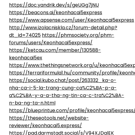
https://doc.yandrik.dev/s/geUGg7jNU
https://beacons.ai/keonhacai5express
https://www.apsense.com/user/Keonhacai5express
http://www.izolacniskla.cz/forum-detail.php?
dt_id=74025
https://phmsociety.org/phm-
forums/users/Keonhacai5express/
https://ketcau.com/member/130588-
keonhacai5ex
https://www.thethingsnetwork.org/u/keonhacai5ex
https://ferrariformula1.hu/community/profile/keon
https://social.kubo.chat/post/263332_ka-o-
nha-ca-i-5-la-trang-cung-ca%C2%BA-p-a-
a%C2%BA-y-a-a-tha-ng-tin-ca-c-tra%C2%BA-
n-ba-ng-ta-n.html
https://blueprintue.com/profile/keonhacai5express
https://theseotools.net/website-
reviewer/keonhacai5.express/
https://pad.darmstadt.social/s/V94XJDalEK