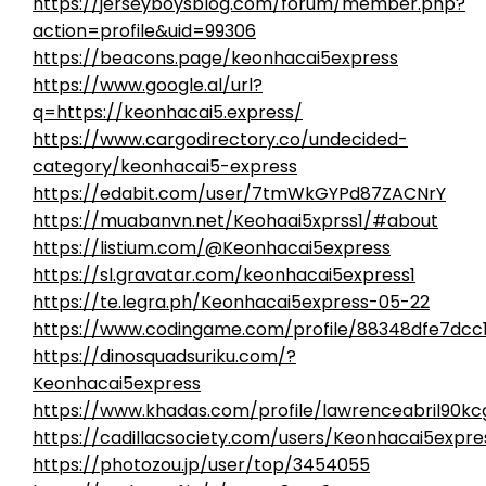
https://jerseyboysblog.com/forum/member.php?
action=profile&uid=99306
https://beacons.page/keonhacai5express
https://www.google.al/url?
q=https://keonhacai5.express/
https://www.cargodirectory.co/undecided-
category/keonhacai5-express
https://edabit.com/user/7tmWkGYPd87ZACNrY
https://muabanvn.net/Keohaai5xprss1/#about
https://listium.com/@Keonhacai5express
https://sl.gravatar.com/keonhacai5express1
https://te.legra.ph/Keonhacai5express-05-22
https://www.codingame.com/profile/88348dfe7dcc
https://dinosquadsuriku.com/?
Keonhacai5express
https://www.khadas.com/profile/lawrenceabril90kc
https://cadillacsociety.com/users/Keonhacai5expre
https://photozou.jp/user/top/3454055