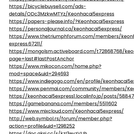
https://bicyclebuysell.com/ads-
details/ODc3MzkwMTYz/Keonhacai5express
https://papers-please.info/?Keonhacai5express
https://personaljournal.ca/keonhacai5express/
https://www.thetriumphforum.com/members/keon
express.67211/
https://mongolsm.activeboard.com/t72868768/keo
page=last#lastPostAnchor
https://www.mikocon.com/home.php?
mod=space&uid=294693
https://www.indiegogo.com/en/profile/keonhacai5
https://www.penmai.com/community/members/Keo
https://keonhacai5express1.localinfo.jp/posts/5884
https://gamebanana.com/members/5511602
https://www.mixcloud.com/Keonhacai5express/
http://web.symbol.rs/forum/member.php?
action=profile&uid=1298252
https://doc.gksj.cc/s/kzI3eyzVUh