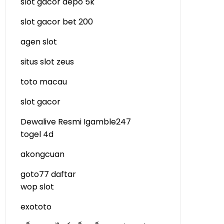
slot gacor depo 5k
slot gacor bet 200
agen slot
situs slot zeus
toto macau
slot gacor
Dewalive Resmi
Igamble247
togel 4d
akongcuan
goto77 daftar
wop slot
exototo