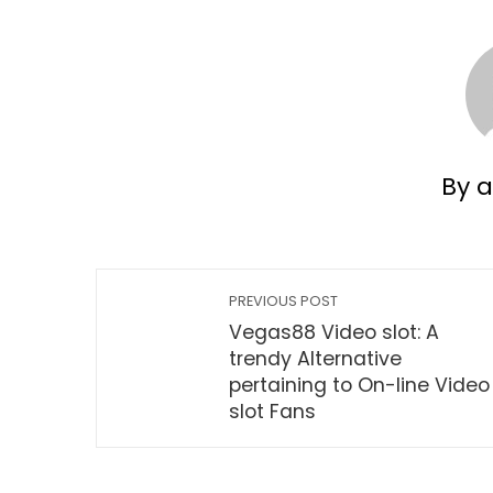
By 
PREVIOUS POST
Vegas88 Video slot: A
trendy Alternative
pertaining to On-line Video
slot Fans