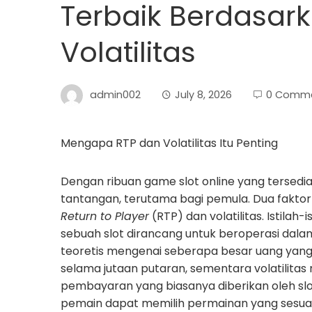
Terbaik Berdasar
Volatilitas
admin002
July 8, 2026
0 Comm
Mengapa RTP dan Volatilitas Itu Penting
Dengan ribuan game slot online yang tersedia 
tantangan, terutama bagi pemula. Dua faktor
Return to Player
(RTP) dan volatilitas. Istil
sebuah slot dirancang untuk beroperasi dala
teoretis mengenai seberapa besar uang yan
selama jutaan putaran, sementara volatilita
pembayaran yang biasanya diberikan oleh sl
pemain dapat memilih permainan yang sesuai d