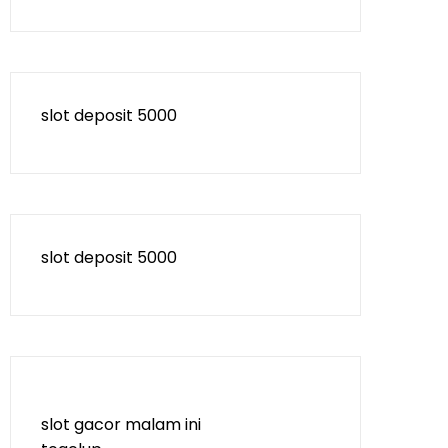
slot deposit 5000
slot deposit 5000
slot gacor malam ini