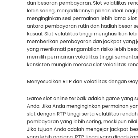
dan besaran pembayaran. Slot volatilitas r
lebih sering, menjadikannya pilihan ideal ba
menginginkan sesi permainan lebih lama. Slo
antara pembayaran rutin dan hadiah besar se
kasual. Slot volatilitas tinggi menghasilkan 
memberikan pembayaran dan jackpot yang jau
yang menikmati pengambilan risiko lebih besa
memilih permainan volatilitas tinggi, sement
konsisten mungkin merasa slot volatilitas r
Menyesuaikan RTP dan Volatilitas dengan Ga
Game slot online terbaik adalah game yang s
Anda. Jika Anda menginginkan permainan yang 
slot dengan RTP tinggi serta volatilitas renda
pembayaran yang lebih sering, meskipun nila
Jika tujuan Anda adalah mengejar jackpot b
yang lebih panjang, RTP tinggi yang dipadukan