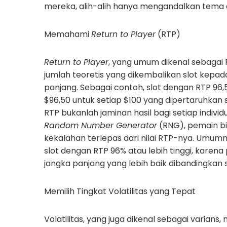
mereka, alih-alih hanya mengandalkan tema 
Memahami
Return to Player
(RTP)
Return to Player
, yang umum dikenal sebagai 
jumlah teoretis yang dikembalikan slot kep
panjang. Sebagai contoh, slot dengan RTP 96
$96,50 untuk setiap $100 yang dipertaruhkan 
RTP bukanlah jaminan hasil bagi setiap indivi
Random Number Generator
(RNG), pemain b
kekalahan terlepas dari nilai RTP-nya. Umu
slot dengan RTP 96% atau lebih tinggi, kare
jangka panjang yang lebih baik dibandingkan 
Memilih Tingkat Volatilitas yang Tepat
Volatilitas, yang juga dikenal sebagai vari