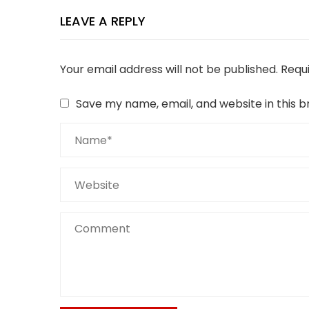
LEAVE A REPLY
Your email address will not be published.
Requ
Save my name, email, and website in this 