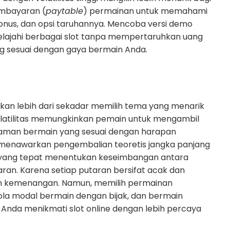
embayaran (
paytable
) permainan untuk memahami
bonus, dan opsi taruhannya. Mencoba versi demo
jelajahi berbagai slot tanpa mempertaruhkan uang
 sesuai dengan gaya bermain Anda.
tkan lebih dari sekadar memilih tema yang menarik
olatilitas memungkinkan pemain untuk mengambil
aman bermain yang sesuai dengan harapan
 menawarkan pengembalian teoretis jangka panjang
tas yang tepat menentukan keseimbangan antara
n. Karena setiap putaran bersifat acak dan
min kemenangan. Namun, memilih permainan
ola modal bermain dengan bijak, dan bermain
nda menikmati slot online dengan lebih percaya