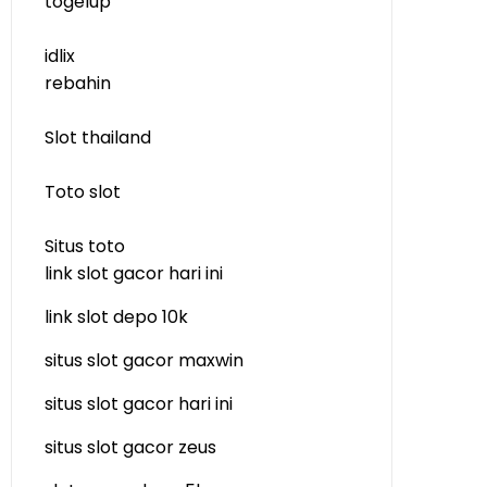
togelup
idlix
rebahin
Slot thailand
Toto slot
Situs toto
link slot gacor hari ini
link slot depo 10k
situs slot gacor maxwin
situs slot gacor hari ini
situs slot gacor zeus