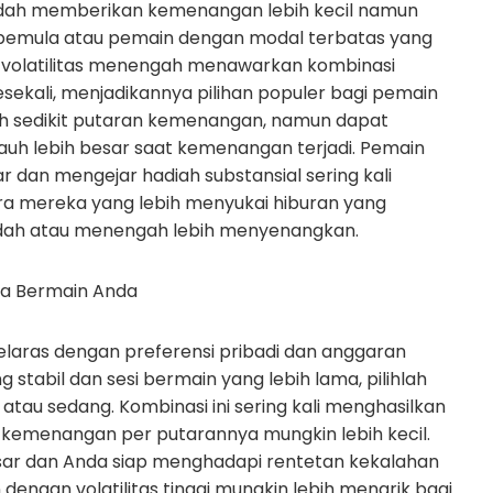
endah memberikan kemenangan lebih kecil namun
gi pemula atau pemain dengan modal terbatas yang
t volatilitas menengah menawarkan kombinasi
sekali, menjadikannya pilihan populer bagi pemain
lebih sedikit putaran kemenangan, namun dapat
h lebih besar saat kemenangan terjadi. Pemain
r dan mengejar hadiah substansial sering kali
ara mereka yang lebih menyukai hiburan yang
endah atau menengah lebih menyenangkan.
ya Bermain Anda
elaras dengan preferensi pribadi dan anggaran
stabil dan sesi bermain yang lebih lama, pilihlah
h atau sedang. Kombinasi ini sering kali menghasilkan
i kemenangan per putarannya mungkin lebih kecil.
esar dan Anda siap menghadapi rentetan kekalahan
 dengan volatilitas tinggi mungkin lebih menarik bagi