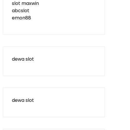
slot maxwin
abcslot
emon88
dewa slot
dewa slot