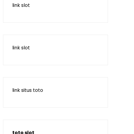
link slot
link slot
link situs toto
toto slot