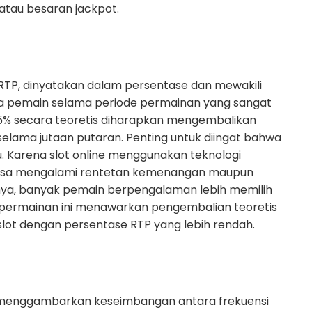
atau besaran jackpot.
RTP, dinyatakan dalam persentase dan mewakili
ada pemain selama periode permainan yang sangat
,5% secara teoretis diharapkan mengembalikan
selama jutaan putaran. Penting untuk diingat bahwa
du. Karena slot online menggunakan teknologi
isa mengalami rentetan kemenangan maupun
mnya, banyak pemain berpengalaman lebih memilih
na permainan ini menawarkan pengembalian teoretis
slot dengan persentase RTP yang lebih rendah.
ans, menggambarkan keseimbangan antara frekuensi