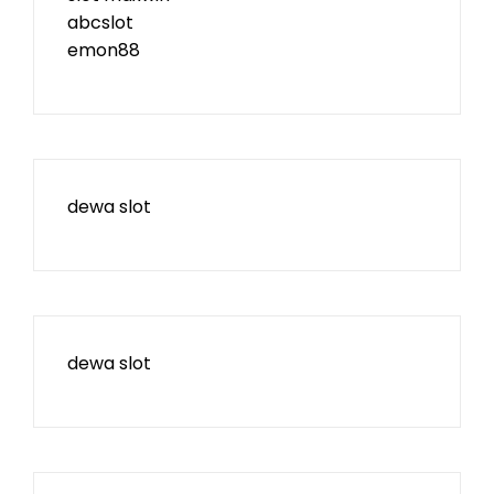
abcslot
emon88
dewa slot
dewa slot