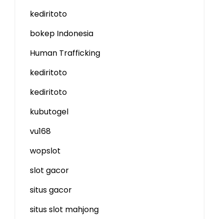
kediritoto
bokep Indonesia
Human Trafficking
kediritoto
kediritoto
kubutogel
vu168
wopslot
slot gacor
situs gacor
situs slot mahjong