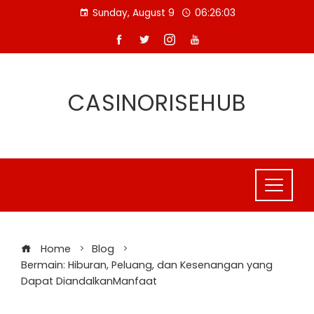
Skip
Sunday, August 9
06:26:04
to
content
CASINORISEHUB
Home
Blog
Bermain: Hiburan, Peluang, dan Kesenangan yang
Dapat DiandalkanManfaat