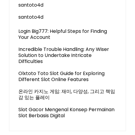
santoto4d
santoto4d
Login Big777: Helpful Steps for Finding
Your Account
Incredible Trouble Handling: Any Wiser
Solution to Undertake Intricate
Difficulties
Olxtoto Toto Slot Guide for Exploring
Different Slot Online Features
온라인 카지노 게임: 재미, 다양성, 그리고 책임
감 있는 플레이
Slot Gacor Mengenal Konsep Permainan
Slot Berbasis Digital