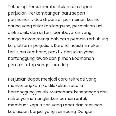
Teknologi terus membentuk masa depan
perjudian. Perkembangan baru seperti
permainan video di ponsel, permainan kasino
daring yang disiarkan langsung, permainan judi
elektronik, dan sistem pembayaran yang
canggih akan mengubah cara pemain terhubung
ke platform perjudian. Karena industri ini akan
terus berkembang, praktik perjudian yang
bertanggung jawab dan pilihan keamanan
pemain tetap sangat penting.
Perjudian dapat menjadi cara rekreasi yang
menyenangkan jika dilakukan secara
bertanggung jawab. Memahami kesenangan dan
risikonya memungkinkan pemain untuk
membuat keputusan yang tepat dan menjaga
kebiasaan berjudi yang seimbang. Dengan