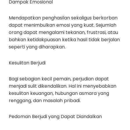
Dampak Emosional
Mendapatkan penghasilan sekaligus berkorban
dapat menimbulkan emosi yang kuat. Sejumlah
orang dapat mengalami tekanan, frustrasi, atau
bahkan ketidakpuasan ketika hasil tidak berjalan
seperti yang diharapkan.
Kesulitan Berjudi
Bagi sebagian kecil pemain, perjudian dapat
menjadi sulit dikendalikan. Hal ini menyebabkan
kesulitan keuangan, hubungan asmara yang
renggang, dan masalah pribadi.
Pedoman Berjudi yang Dapat Diandalkan