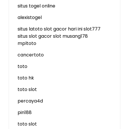
situs togel online
alexistogel
situs latoto
slot gacor hari ini
slot777
situs slot gacor
slot
musang178
mpltoto
cancertoto
toto
toto hk
toto slot
percaya4d
pin188
toto slot