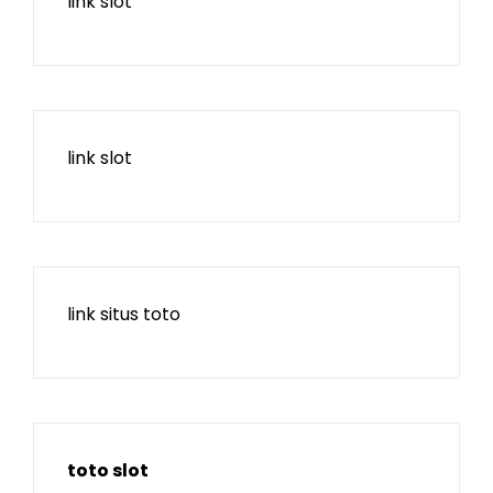
link slot
link slot
link situs toto
toto slot