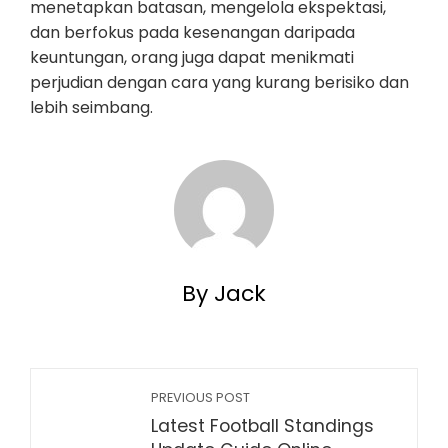
menetapkan batasan, mengelola ekspektasi,
dan berfokus pada kesenangan daripada
keuntungan, orang juga dapat menikmati
perjudian dengan cara yang kurang berisiko dan
lebih seimbang.
By Jack
PREVIOUS POST
Latest Football Standings