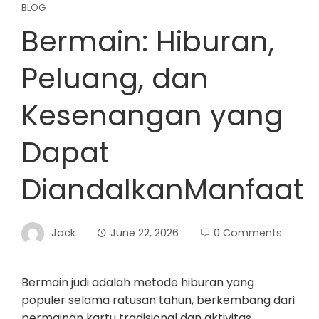
BLOG
Bermain: Hiburan,
Peluang, dan
Kesenangan yang
Dapat
DiandalkanManfaat
Jack
June 22, 2026
0 Comments
Bermain judi adalah metode hiburan yang
populer selama ratusan tahun, berkembang dari
permainan kartu tradisional dan aktivitas