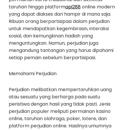
taruhan hingga platform
api288
online modern
yang dapat diakses dari hampir di mana saja.
Ribuan orang berpartisipasi dalam perjudian
untuk mendapatkan kegembiraan, interaksi
sosial, dan kemungkinan hadiah yang
menguntungkan. Namun, perjudian juga
mengandung tantangan yang harus dipahami
setiap pemain sebelum berpartisipasi.
Memahami Perjudian
Perjudian melibatkan mempertaruhkan uang
atau sesuatu yang berharga pada suatu
peristiwa dengan hasil yang tidak pasti. Jenis
perjudian populer meliputi permainan kasino
online, taruhan olahraga, poker, lotere, dan
platform perjudian online. Hasilnya umumnya