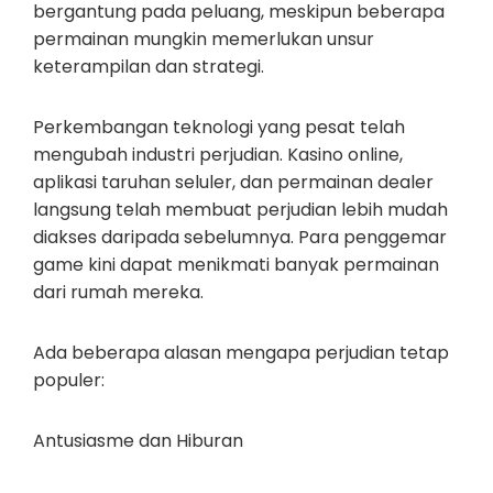
bergantung pada peluang, meskipun beberapa
permainan mungkin memerlukan unsur
keterampilan dan strategi.
Perkembangan teknologi yang pesat telah
mengubah industri perjudian. Kasino online,
aplikasi taruhan seluler, dan permainan dealer
langsung telah membuat perjudian lebih mudah
diakses daripada sebelumnya. Para penggemar
game kini dapat menikmati banyak permainan
dari rumah mereka.
Ada beberapa alasan mengapa perjudian tetap
populer:
Antusiasme dan Hiburan