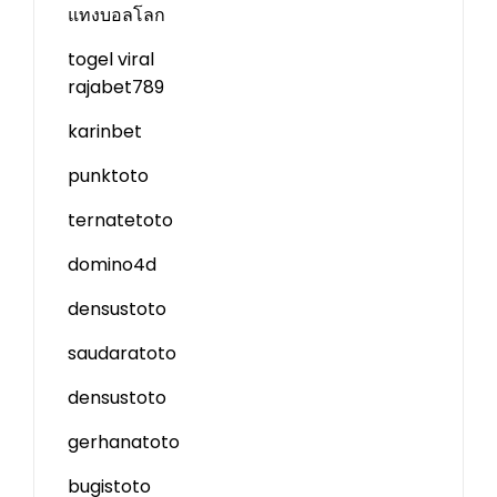
แทงบอลโลก
togel viral
rajabet789
karinbet
punktoto
ternatetoto
domino4d
densustoto
saudaratoto
densustoto
gerhanatoto
bugistoto