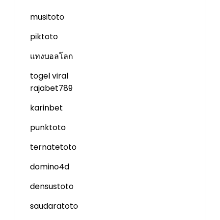
musitoto
piktoto
แทงบอลโลก
togel viral
rajabet789
karinbet
punktoto
ternatetoto
domino4d
densustoto
saudaratoto