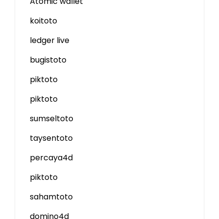
Atomic wallet
koitoto
ledger live
bugistoto
piktoto
piktoto
sumseltoto
taysentoto
percaya4d
piktoto
sahamtoto
domino4d