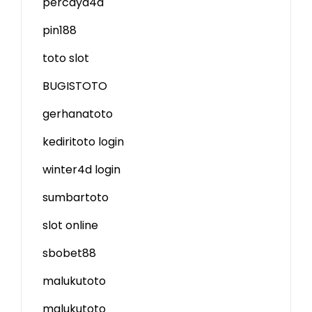
percaya4d
pin188
toto slot
BUGISTOTO
gerhanatoto
kediritoto login
winter4d login
sumbartoto
slot online
sbobet88
malukutoto
malukutoto