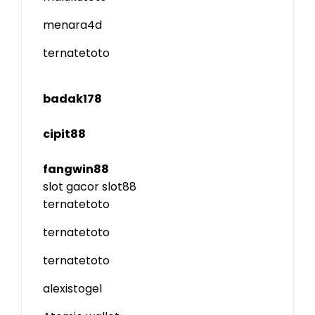
menara4d
ternatetoto
badak178
cipit88
fangwin88
slot gacor
slot88
ternatetoto
ternatetoto
ternatetoto
alexistogel