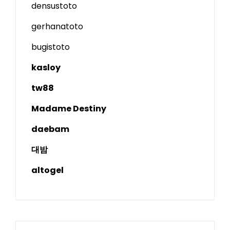
densustoto
gerhanatoto
bugistoto
kasloy
tw88
Madame Destiny
daebam
대밤
altogel