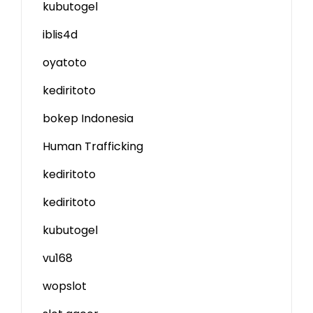
kubutogel
iblis4d
oyatoto
kediritoto
bokep Indonesia
Human Trafficking
kediritoto
kediritoto
kubutogel
vu168
wopslot