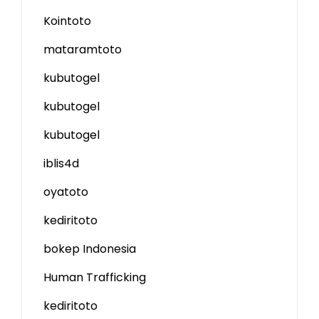
Kointoto
mataramtoto
kubutogel
kubutogel
kubutogel
iblis4d
oyatoto
kediritoto
bokep Indonesia
Human Trafficking
kediritoto