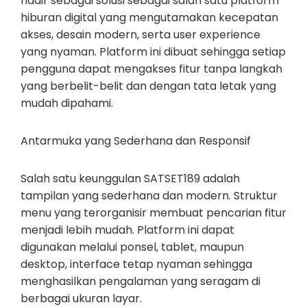
hadir sebagai solusi sebagai salah satu platform
hiburan digital yang mengutamakan kecepatan
akses, desain modern, serta user experience
yang nyaman. Platform ini dibuat sehingga setiap
pengguna dapat mengakses fitur tanpa langkah
yang berbelit-belit dan dengan tata letak yang
mudah dipahami.
Antarmuka yang Sederhana dan Responsif
Salah satu keunggulan SATSET189 adalah
tampilan yang sederhana dan modern. Struktur
menu yang terorganisir membuat pencarian fitur
menjadi lebih mudah. Platform ini dapat
digunakan melalui ponsel, tablet, maupun
desktop, interface tetap nyaman sehingga
menghasilkan pengalaman yang seragam di
berbagai ukuran layar.