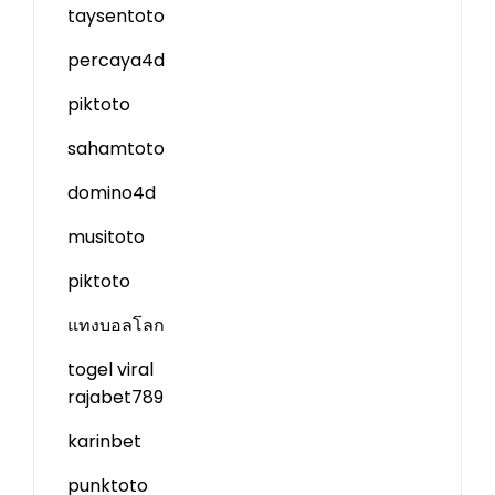
taysentoto
percaya4d
piktoto
sahamtoto
domino4d
musitoto
piktoto
แทงบอลโลก
togel viral
rajabet789
karinbet
punktoto