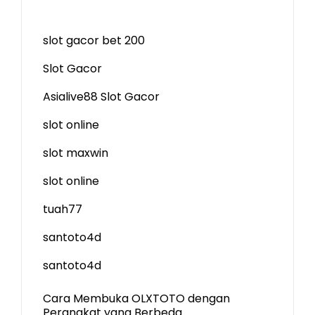
slot gacor bet 200
Slot Gacor
Asialive88 Slot Gacor
slot online
slot maxwin
slot online
tuah77
santoto4d
santoto4d
Cara Membuka OLXTOTO dengan
Perangkat yang Berbeda