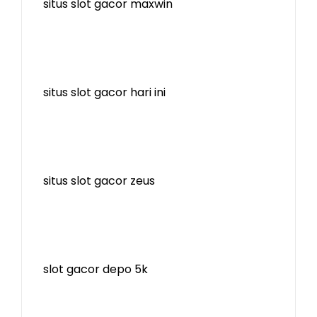
situs slot gacor maxwin
situs slot gacor hari ini
situs slot gacor zeus
slot gacor depo 5k