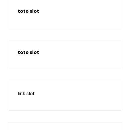
toto slot
toto slot
link slot