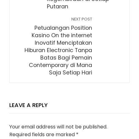
Putaran
NEXT POST
Petualangan Position
Kasino On the internet
Inovatif Menciptakan
Hiburan Electronic Tanpa
Batas Bagi Pemain
Contemporary di Mana
Saja Setiap Hari
LEAVE A REPLY
Your email address will not be published.
Required fields are marked
*