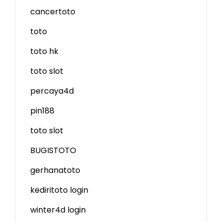
cancertoto
toto
toto hk
toto slot
percaya4d
pin188
toto slot
BUGISTOTO
gerhanatoto
kediritoto login
winter4d login