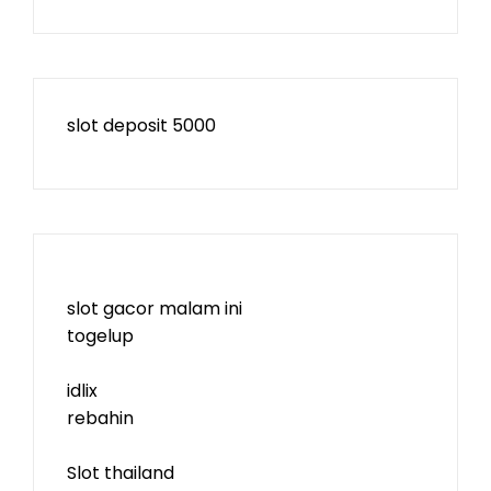
slot deposit 5000
slot gacor malam ini
togelup
idlix
rebahin
Slot thailand