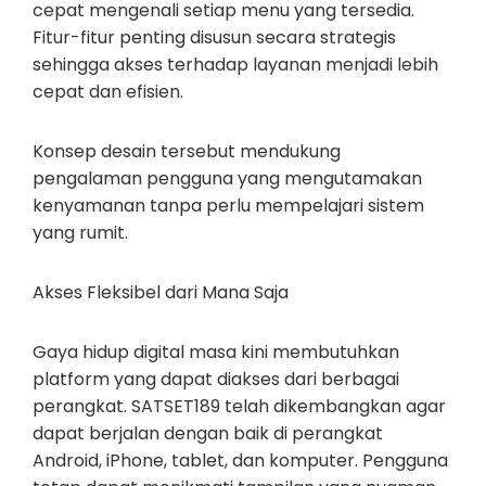
cepat mengenali setiap menu yang tersedia.
Fitur-fitur penting disusun secara strategis
sehingga akses terhadap layanan menjadi lebih
cepat dan efisien.
Konsep desain tersebut mendukung
pengalaman pengguna yang mengutamakan
kenyamanan tanpa perlu mempelajari sistem
yang rumit.
Akses Fleksibel dari Mana Saja
Gaya hidup digital masa kini membutuhkan
platform yang dapat diakses dari berbagai
perangkat. SATSET189 telah dikembangkan agar
dapat berjalan dengan baik di perangkat
Android, iPhone, tablet, dan komputer. Pengguna