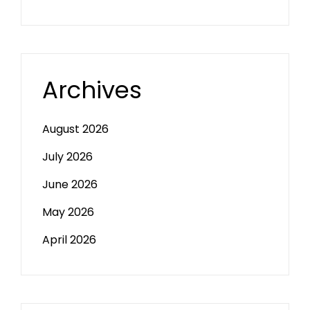
Archives
August 2026
July 2026
June 2026
May 2026
April 2026