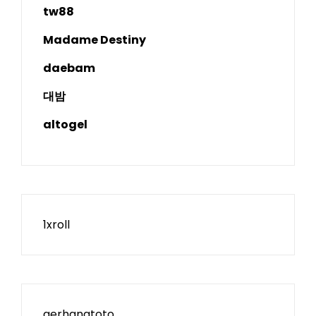
tw88
Madame Destiny
daebam
대밤
altogel
1xroll
gerhanatoto