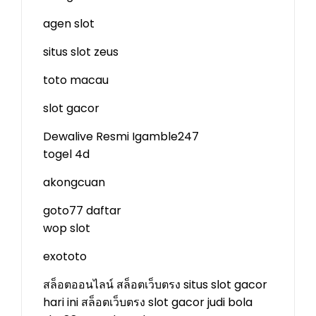
agen slot
situs slot zeus
toto macau
slot gacor
Dewalive Resmi
Igamble247
togel 4d
akongcuan
goto77 daftar
wop slot
exototo
สล็อตออนไลน์
สล็อตเว็บตรง
situs slot gacor
hari ini
สล็อตเว็บตรง
slot gacor
judi bola