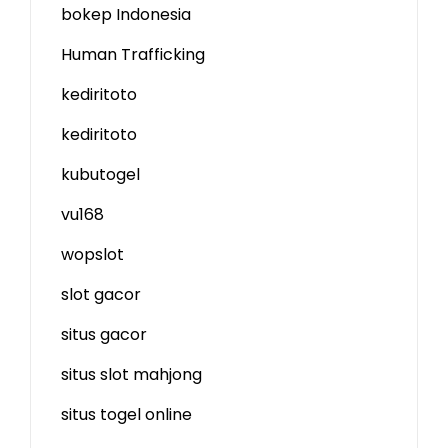
bokep Indonesia
Human Trafficking
kediritoto
kediritoto
kubutogel
vu168
wopslot
slot gacor
situs gacor
situs slot mahjong
situs togel online