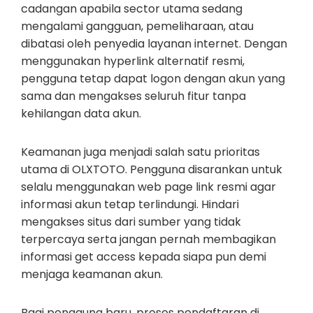
cadangan apabila sector utama sedang
mengalami gangguan, pemeliharaan, atau
dibatasi oleh penyedia layanan internet. Dengan
menggunakan hyperlink alternatif resmi,
pengguna tetap dapat logon dengan akun yang
sama dan mengakses seluruh fitur tanpa
kehilangan data akun.
Keamanan juga menjadi salah satu prioritas
utama di OLXTOTO. Pengguna disarankan untuk
selalu menggunakan web page link resmi agar
informasi akun tetap terlindungi. Hindari
mengakses situs dari sumber yang tidak
terpercaya serta jangan pernah membagikan
informasi get access kepada siapa pun demi
menjaga keamanan akun.
Bagi pengguna baru, proses pendaftaran di