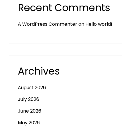
Recent Comments
A WordPress Commenter
on
Hello world!
Archives
August 2026
July 2026
June 2026
May 2026