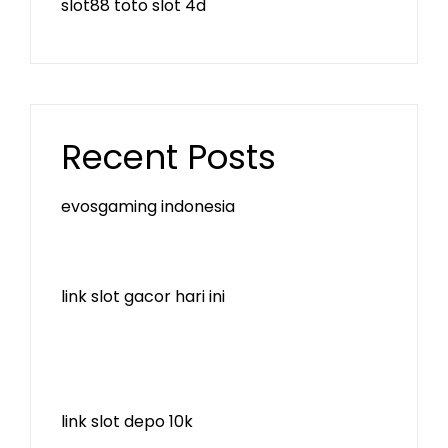
slot88
toto slot 4d
Recent Posts
evosgaming indonesia
link slot gacor hari ini
link slot depo 10k