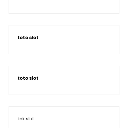
toto slot
toto slot
link slot