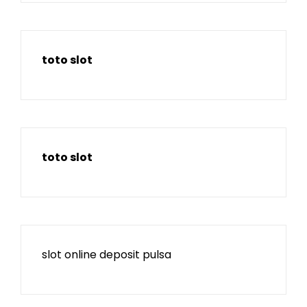
toto slot
toto slot
slot online deposit pulsa