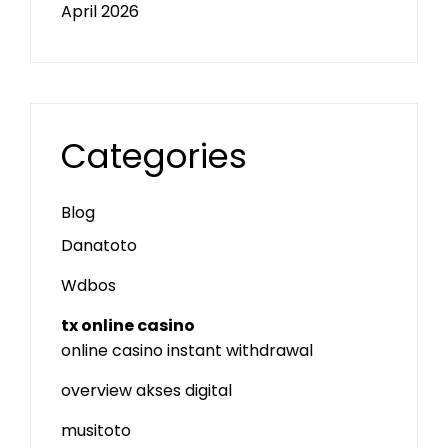
April 2026
Categories
Blog
Danatoto
Wdbos
tx online casino
online casino instant withdrawal
overview akses digital
musitoto