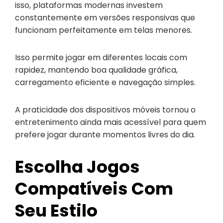
isso, plataformas modernas investem
constantemente em versões responsivas que
funcionam perfeitamente em telas menores.
Isso permite jogar em diferentes locais com
rapidez, mantendo boa qualidade gráfica,
carregamento eficiente e navegação simples.
A praticidade dos dispositivos móveis tornou o
entretenimento ainda mais acessível para quem
prefere jogar durante momentos livres do dia.
Escolha Jogos
Compatíveis Com
Seu Estilo