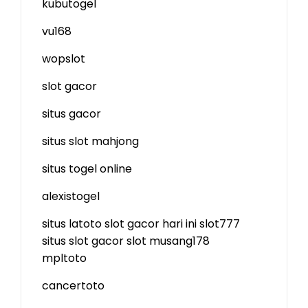
kubutogel
vu168
wopslot
slot gacor
situs gacor
situs slot mahjong
situs togel online
alexistogel
situs latoto
slot gacor hari ini
slot777
situs slot gacor
slot
musang178
mpltoto
cancertoto