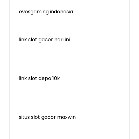
evosgaming indonesia
link slot gacor hari ini
link slot depo 10k
situs slot gacor maxwin