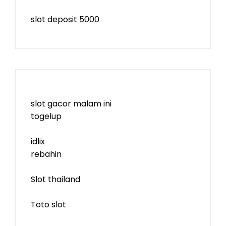
slot deposit 5000
slot gacor malam ini
togelup
idlix
rebahin
Slot thailand
Toto slot