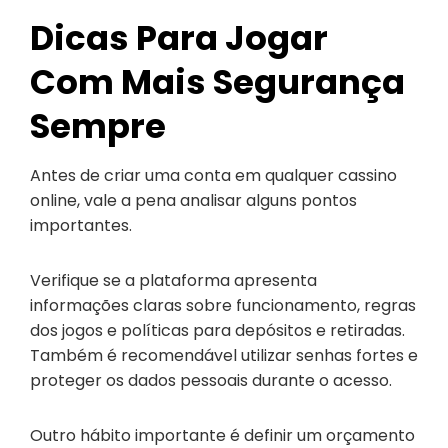
Dicas Para Jogar
Com Mais Segurança
Sempre
Antes de criar uma conta em qualquer cassino
online, vale a pena analisar alguns pontos
importantes.
Verifique se a plataforma apresenta
informações claras sobre funcionamento, regras
dos jogos e políticas para depósitos e retiradas.
Também é recomendável utilizar senhas fortes e
proteger os dados pessoais durante o acesso.
Outro hábito importante é definir um orçamento