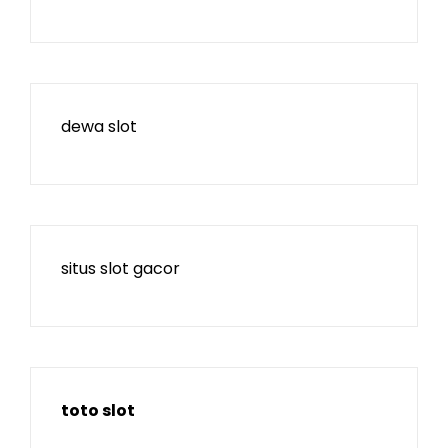
dewa slot
situs slot gacor
toto slot