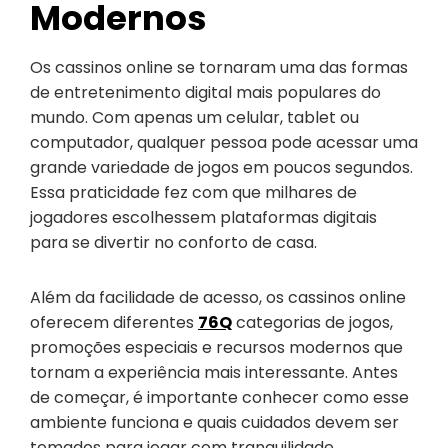
Modernos
Os cassinos online se tornaram uma das formas
de entretenimento digital mais populares do
mundo. Com apenas um celular, tablet ou
computador, qualquer pessoa pode acessar uma
grande variedade de jogos em poucos segundos.
Essa praticidade fez com que milhares de
jogadores escolhessem plataformas digitais
para se divertir no conforto de casa.
Além da facilidade de acesso, os cassinos online
oferecem diferentes
76Q
categorias de jogos,
promoções especiais e recursos modernos que
tornam a experiência mais interessante. Antes
de começar, é importante conhecer como esse
ambiente funciona e quais cuidados devem ser
tomados para jogar com tranquilidade.