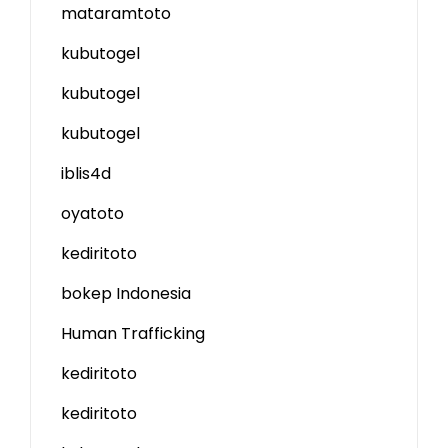
mataramtoto
kubutogel
kubutogel
kubutogel
iblis4d
oyatoto
kediritoto
bokep Indonesia
Human Trafficking
kediritoto
kediritoto