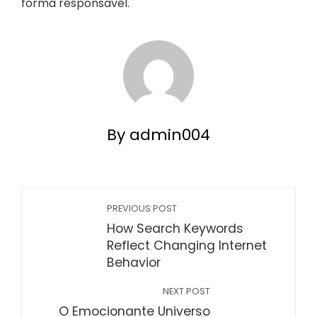
forma responsável.
By admin004
PREVIOUS POST
How Search Keywords
Reflect Changing Internet
Behavior
NEXT POST
O Emocionante Universo