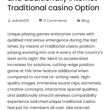
Traditional casino Option
admin001
0 Comments
Blog
Unique playing games enterprise comes with
qualified marvelous emergence during the last
times, by means of traditional casino position
playing evolving into one in every of the country's
best sorts night-life. Merit to accelerated
increases for solutions, cutting-edge position
game at this time feature additional when
compared to normal re-writing reels. High-
quality ımages, immersive sound clips, extremely
creative concepts, interactive special qualities,
and additionally smooth wireless compatibility
experience switched unique traditional casino
feel just for members all over. Like internet