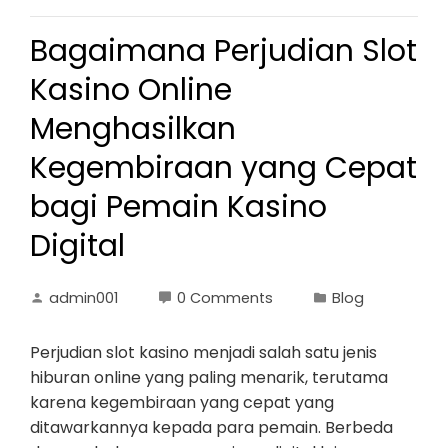
Bagaimana Perjudian Slot
Kasino Online
Menghasilkan
Kegembiraan yang Cepat
bagi Pemain Kasino
Digital
admin001
0 Comments
Blog
Perjudian slot kasino menjadi salah satu jenis
hiburan online yang paling menarik, terutama
karena kegembiraan yang cepat yang
ditawarkannya kepada para pemain. Berbeda