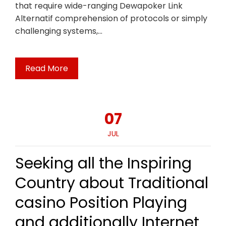
that require wide-ranging Dewapoker Link
Alternatif comprehension of protocols or simply
challenging systems,…
Read More
07
JUL
Seeking all the Inspiring
Country about Traditional
casino Position Playing
and additionally Internet