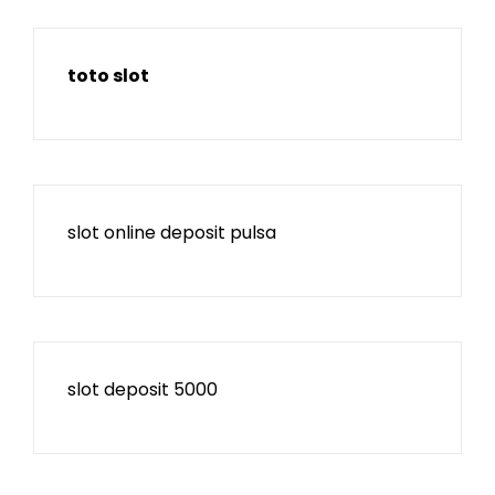
toto slot
slot online deposit pulsa
slot deposit 5000