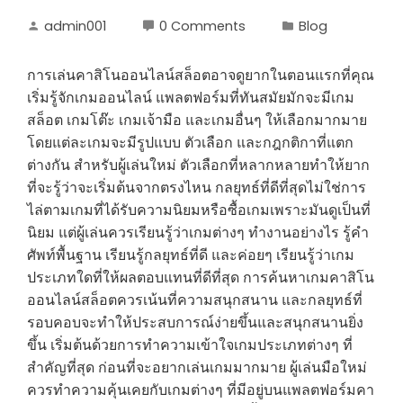
admin001
0 Comments
Blog
การเล่นคาสิโนออนไลน์สล็อตอาจดูยากในตอนแรกที่คุณ
เริ่มรู้จักเกมออนไลน์ แพลตฟอร์มที่ทันสมัยมักจะมีเกม
สล็อต เกมโต๊ะ เกมเจ้ามือ และเกมอื่นๆ ให้เลือกมากมาย
โดยแต่ละเกมจะมีรูปแบบ ตัวเลือก และกฎกติกาที่แตก
ต่างกัน สำหรับผู้เล่นใหม่ ตัวเลือกที่หลากหลายทำให้ยาก
ที่จะรู้ว่าจะเริ่มต้นจากตรงไหน กลยุทธ์ที่ดีที่สุดไม่ใช่การ
ไล่ตามเกมที่ได้รับความนิยมหรือซื้อเกมเพราะมันดูเป็นที่
นิยม แต่ผู้เล่นควรเรียนรู้ว่าเกมต่างๆ ทำงานอย่างไร รู้คำ
ศัพท์พื้นฐาน เรียนรู้กลยุทธ์ที่ดี และค่อยๆ เรียนรู้ว่าเกม
ประเภทใดที่ให้ผลตอบแทนที่ดีที่สุด การค้นหาเกมคาสิโน
ออนไลน์สล็อตควรเน้นที่ความสนุกสนาน และกลยุทธ์ที่
รอบคอบจะทำให้ประสบการณ์ง่ายขึ้นและสนุกสนานยิ่ง
ขึ้น เริ่มต้นด้วยการทำความเข้าใจเกมประเภทต่างๆ ที่
สำคัญที่สุด ก่อนที่จะอยากเล่นเกมมากมาย ผู้เล่นมือใหม่
ควรทำความคุ้นเคยกับเกมต่างๆ ที่มีอยู่บนแพลตฟอร์มคา